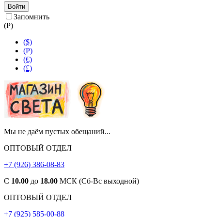
Войти
Запомнить
(
Р
)
($)
(
Р
)
(€)
(£)
Мы не даём пустых обещаний...
ОПТОВЫЙ ОТДЕЛ
+7 (926) 386-08-83
С
10.00
до
18.00
МСК (Сб-Вс выходной)
ОПТОВЫЙ ОТДЕЛ
+7 (925) 585-00-88