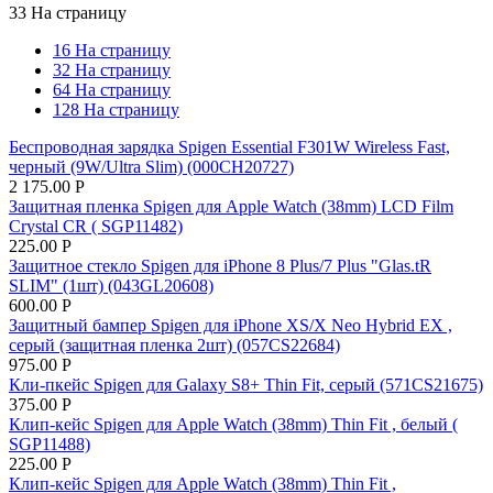
33 На страницу
16 На страницу
32 На страницу
64 На страницу
128 На страницу
Беспроводная зарядка Spigen Essential F301W Wireless Fast,
черный (9W/Ultra Slim) (000CH20727)
2 175.00
Р
Защитная пленка Spigen для Apple Watch (38mm) LCD Film
Crystal CR ( SGP11482)
225.00
Р
Защитное стекло Spigen для iPhone 8 Plus/7 Plus "Glas.tR
SLIM" (1шт) (043GL20608)
600.00
Р
Защитный бампер Spigen для iPhone XS/X Neo Hybrid EX ,
серый (защитная пленка 2шт) (057CS22684)
975.00
Р
Кли-пкейс Spigen для Galaxy S8+ Thin Fit, серый (571CS21675)
375.00
Р
Клип-кейс Spigen для Apple Watch (38mm) Thin Fit , белый (
SGP11488)
225.00
Р
Клип-кейс Spigen для Apple Watch (38mm) Thin Fit ,