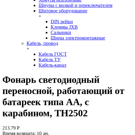
Шнуры с вилкой и переключателем
Щитовое оборудование
+
DIN рейки
Клеммы JXB
Сальники
Шины электромонтажные
Кабель, провод
+
Кабель ГОСТ
Кабель ТУ
Кабель-канал
Фонарь светодиодный
переносной, работающий от
батареек типа AA, с
карабином, TH2502
213.79
Р
Время возврата:
10 дн.