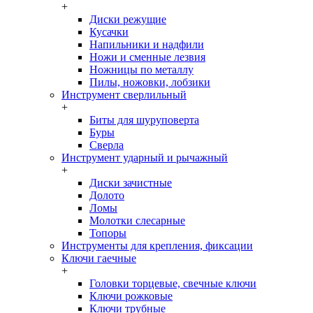
+
Диски режущие
Кусачки
Напильники и надфили
Ножи и сменные лезвия
Ножницы по металлу
Пилы, ножовки, лобзики
Инструмент сверлильный
+
Биты для шуруповерта
Буры
Сверла
Инструмент ударный и рычажный
+
Диски зачистные
Долото
Ломы
Молотки слесарные
Топоры
Инструменты для крепления, фиксации
Ключи гаечные
+
Головки торцевые, свечные ключи
Ключи рожковые
Ключи трубные