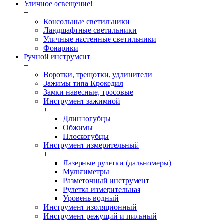
Уличное освещение!
+
Консольные светильники
Ландшафтные светильники
Уличные настенные светильники
Фонарики
Ручной инструмент
+
Воротки, трещотки, удлинители
Зажимы типа Крокодил
Замки навесные, тросовые
Инструмент зажимной
+
Длинногубцы
Обжимы
Плоскогубцы
Инструмент измерительный
+
Лазерные рулетки (дальномеры)
Мультиметры
Разметочный инструмент
Рулетка измерительная
Уровень водный
Инструмент изоляционный
Инструмент режущий и пильный