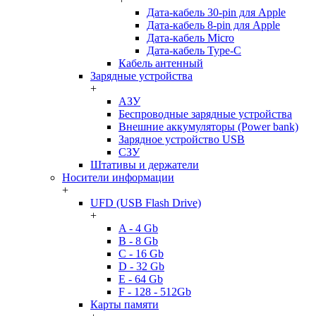
Дата-кабель 30-pin для Apple
Дата-кабель 8-pin для Apple
Дата-кабель Micro
Дата-кабель Type-C
Кабель антенный
Зарядные устройства
+
АЗУ
Беспроводные зарядные устройства
Внешние аккумуляторы (Power bank)
Зарядное устройство USB
СЗУ
Штативы и держатели
Носители информации
+
UFD (USB Flash Drive)
+
A - 4 Gb
B - 8 Gb
C - 16 Gb
D - 32 Gb
E - 64 Gb
F - 128 - 512Gb
Карты памяти