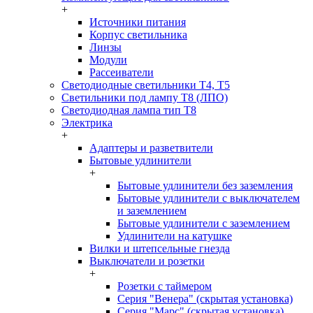
+
Источники питания
Корпус светильника
Линзы
Модули
Рассеиватели
Светодиодные светильники T4, T5
Светильники под лампу Т8 (ЛПО)
Светодиодная лампа тип T8
Электрика
+
Адаптеры и разветвители
Бытовые удлинители
+
Бытовые удлинители без заземления
Бытовые удлинители с выключателем
и заземлением
Бытовые удлинители с заземлением
Удлинители на катушке
Вилки и штепсельные гнезда
Выключатели и розетки
+
Розетки с таймером
Серия "Венера" (скрытая установка)
Серия "Марс" (скрытая установка)