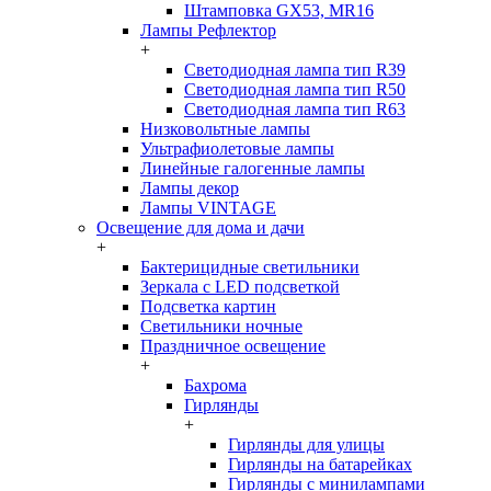
Штамповка GX53, MR16
Лампы Рефлектор
+
Светодиодная лампа тип R39
Светодиодная лампа тип R50
Светодиодная лампа тип R63
Низковольтные лампы
Ультрафиолетовые лампы
Линейные галогенные лампы
Лампы декор
Лампы VINTAGE
Освещение для дома и дачи
+
Бактерицидные светильники
Зеркала с LED подсветкой
Подсветка картин
Светильники ночные
Праздничное освещение
+
Бахрома
Гирлянды
+
Гирлянды для улицы
Гирлянды на батарейках
Гирлянды с минилампами