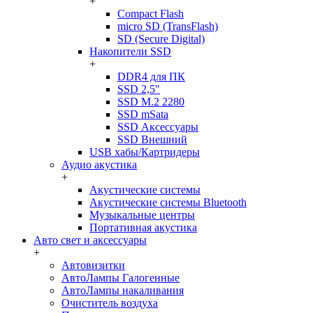
+
Compact Flash
micro SD (TransFlash)
SD (Secure Digital)
Накопители SSD
+
DDR4 для ПК
SSD 2,5"
SSD M.2 2280
SSD mSata
SSD Аксессуары
SSD Внешний
USB хабы/Картридеры
Аудио акустика
+
Акустические системы
Акустические системы Bluetooth
Музыкальные центры
Портативная акустика
Авто свет и аксессуары
+
Автовизитки
АвтоЛампы Галогенные
АвтоЛампы накаливания
Очиститель воздуха