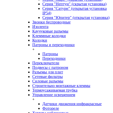
Серия "Нептун" (скрытая установка)
Серия "Сатурн" (открытая установка
IP54)
Серия "Юпитер" (открытая установка)
Звонки беспроводные
Изолента
Каучуковые разъемы
Клеммные колодки
Колодки
Патроны и переходники
+
Патроны
Переходники
Переключатели
Подвесы с патроном
Разъемы для плит
Сетевые фильтры
Силовые разъемы
Строительно монтажные клеммы
Термоусаживаемая трубка
Управление освещением
+
Датчики движения инфракрасные
Фотореле
Хомуты нейлоновые