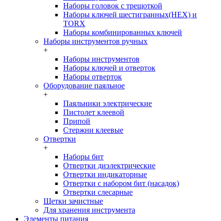
Наборы головок c трещоткой
Наборы ключей шестигранных(HEX) и
TORX
Наборы комбинированных ключей
Наборы инструментов ручных
+
Наборы инструментов
Наборы ключей и отверток
Наборы отверток
Оборудование паяльное
+
Паяльники электрические
Пистолет клеевой
Припой
Стержни клеевые
Отвертки
+
Наборы бит
Отвертки диэлектрические
Отвертки индикаторные
Отвертки с набором бит (насадок)
Отвертки слесарные
Щетки зачистные
Для хранения инструмента
Элементы питания