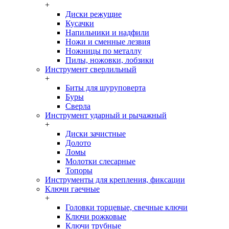
+
Диски режущие
Кусачки
Напильники и надфили
Ножи и сменные лезвия
Ножницы по металлу
Пилы, ножовки, лобзики
Инструмент сверлильный
+
Биты для шуруповерта
Буры
Сверла
Инструмент ударный и рычажный
+
Диски зачистные
Долото
Ломы
Молотки слесарные
Топоры
Инструменты для крепления, фиксации
Ключи гаечные
+
Головки торцевые, свечные ключи
Ключи рожковые
Ключи трубные