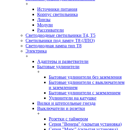
+
Источники питания
Корпус светильника
Линзы
Модули
Рассеиватели
Светодиодные светильники T4, T5
Светильники под лампу Т8 (ЛПО)
Светодиодная лампа тип T8
Электрика
+
Адаптеры и разветвители
Бытовые удлинители
+
Бытовые удлинители без заземления
Бытовые удлинители с выключателем
и заземлением
Бытовые удлинители с заземлением
Удлинители на катушке
Вилки и штепсельные гнезда
Выключатели и розетки
+
Розетки с таймером
Серия "Венера" (скрытая установка)
Серия "Марс" (скрытая установка)