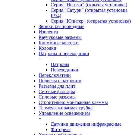
Серия "Нептун" (скрытая установка)
Серия "Сатурн" (открытая установка
IP54)
Серия "Юпитер" (открытая установка)
Звонки беспроводные
Изолента
Каучуковые разъемы
Клеммные колодки
Колодки
Патроны и переходники
+
Патроны
Переходники
Переключатели
Подвесы с патроном
Разъемы для плит
Сетевые фильтры
Силовые разъемы
Строительно монтажные клеммы
Термоусаживаемая трубка
Управление освещением
+
Датчики движения инфракрасные
Фотореле
Хомуты нейлоновые