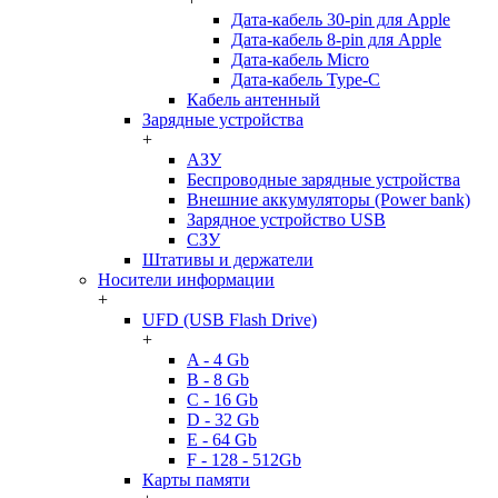
Дата-кабель 30-pin для Apple
Дата-кабель 8-pin для Apple
Дата-кабель Micro
Дата-кабель Type-C
Кабель антенный
Зарядные устройства
+
АЗУ
Беспроводные зарядные устройства
Внешние аккумуляторы (Power bank)
Зарядное устройство USB
СЗУ
Штативы и держатели
Носители информации
+
UFD (USB Flash Drive)
+
A - 4 Gb
B - 8 Gb
C - 16 Gb
D - 32 Gb
E - 64 Gb
F - 128 - 512Gb
Карты памяти