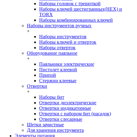
Наборы головок c трещоткой
Наборы ключей шестигранных(HEX) и
TORX
Наборы комбинированных ключей
Наборы инструментов ручных
+
Наборы инструментов
Наборы ключей и отверток
Наборы отверток
Оборудование паяльное
+
Паяльники электрические
Пистолет клеевой
Припой
Стержни клеевые
Отвертки
+
Наборы бит
Отвертки диэлектрические
Отвертки индикаторные
Отвертки с набором бит (насадок)
Отвертки слесарные
Щетки зачистные
Для хранения инструмента
Элементы питания