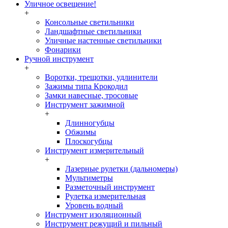
Уличное освещение!
+
Консольные светильники
Ландшафтные светильники
Уличные настенные светильники
Фонарики
Ручной инструмент
+
Воротки, трещотки, удлинители
Зажимы типа Крокодил
Замки навесные, тросовые
Инструмент зажимной
+
Длинногубцы
Обжимы
Плоскогубцы
Инструмент измерительный
+
Лазерные рулетки (дальномеры)
Мультиметры
Разметочный инструмент
Рулетка измерительная
Уровень водный
Инструмент изоляционный
Инструмент режущий и пильный