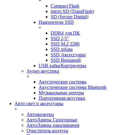
+
Compact Flash
micro SD (TransFlash)
SD (Secure Digital)
Накопители SSD
+
DDR4 для ПК
SSD 2,5"
SSD M.2 2280
SSD mSata
SSD Аксессуары
SSD Внешний
USB хабы/Картридеры
Аудио акустика
+
Акустические системы
Акустические системы Bluetooth
Музыкальные центры
Портативная акустика
Авто свет и аксессуары
+
Автовизитки
АвтоЛампы Галогенные
АвтоЛампы накаливания
Очиститель воздуха