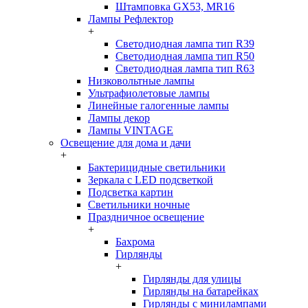
Штамповка GX53, MR16
Лампы Рефлектор
+
Светодиодная лампа тип R39
Светодиодная лампа тип R50
Светодиодная лампа тип R63
Низковольтные лампы
Ультрафиолетовые лампы
Линейные галогенные лампы
Лампы декор
Лампы VINTAGE
Освещение для дома и дачи
+
Бактерицидные светильники
Зеркала с LED подсветкой
Подсветка картин
Светильники ночные
Праздничное освещение
+
Бахрома
Гирлянды
+
Гирлянды для улицы
Гирлянды на батарейках
Гирлянды с минилампами