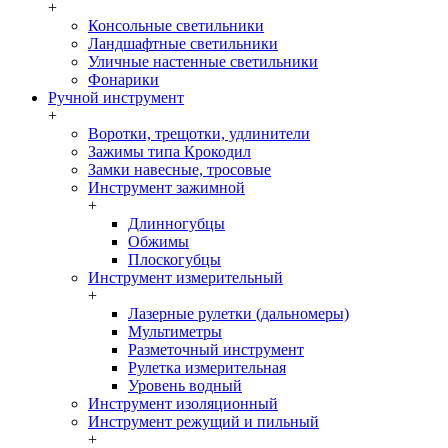
+
Консольные светильники
Ландшафтные светильники
Уличные настенные светильники
Фонарики
Ручной инструмент
+
Воротки, трещотки, удлинители
Зажимы типа Крокодил
Замки навесные, тросовые
Инструмент зажимной
+
Длинногубцы
Обжимы
Плоскогубцы
Инструмент измерительный
+
Лазерные рулетки (дальномеры)
Мультиметры
Разметочный инструмент
Рулетка измерительная
Уровень водный
Инструмент изоляционный
Инструмент режущий и пильный
+