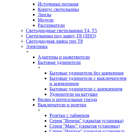
Источники питания
Корпус светильника
Линзы
Модули
Рассеиватели
Светодиодные светильники T4, T5
Светильники под лампу Т8 (ЛПО)
Светодиодная лампа тип T8
Электрика
+
Адаптеры и разветвители
Бытовые удлинители
+
Бытовые удлинители без заземления
Бытовые удлинители с выключателем
и заземлением
Бытовые удлинители с заземлением
Удлинители на катушке
Вилки и штепсельные гнезда
Выключатели и розетки
+
Розетки с таймером
Серия "Венера" (скрытая установка)
Серия "Марс" (скрытая установка)
Серия "Нептун" (скрытая установка)