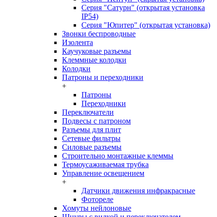
Серия "Сатурн" (открытая установка
IP54)
Серия "Юпитер" (открытая установка)
Звонки беспроводные
Изолента
Каучуковые разъемы
Клеммные колодки
Колодки
Патроны и переходники
+
Патроны
Переходники
Переключатели
Подвесы с патроном
Разъемы для плит
Сетевые фильтры
Силовые разъемы
Строительно монтажные клеммы
Термоусаживаемая трубка
Управление освещением
+
Датчики движения инфракрасные
Фотореле
Хомуты нейлоновые
Шнуры с вилкой и переключателем