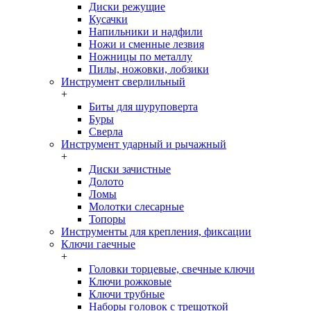
Диски режущие
Кусачки
Напильники и надфили
Ножи и сменные лезвия
Ножницы по металлу
Пилы, ножовки, лобзики
Инструмент сверлильный
+
Биты для шуруповерта
Буры
Сверла
Инструмент ударный и рычажный
+
Диски зачистные
Долото
Ломы
Молотки слесарные
Топоры
Инструменты для крепления, фиксации
Ключи гаечные
+
Головки торцевые, свечные ключи
Ключи рожковые
Ключи трубные
Наборы головок c трещоткой