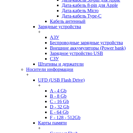
Дата-кабель 8-pin для Apple
Дата-кабель Micro
Дата-кабель Type-C
Кабель антенный
Зарядные устройства
+
АЗУ
Беспроводные зарядные устройства
Внешние аккумуляторы (Power bank)
Зарядное устройство USB
СЗУ
Штативы и держатели
Носители информации
+
UFD (USB Flash Drive)
+
A - 4 Gb
B - 8 Gb
C - 16 Gb
D - 32 Gb
E - 64 Gb
F - 128 - 512Gb
Карты памяти
+