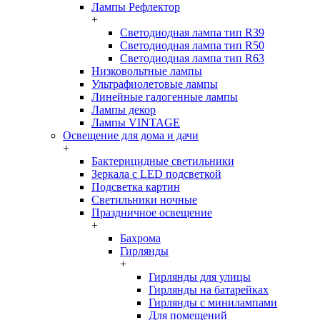
Лампы Рефлектор
+
Светодиодная лампа тип R39
Светодиодная лампа тип R50
Светодиодная лампа тип R63
Низковольтные лампы
Ультрафиолетовые лампы
Линейные галогенные лампы
Лампы декор
Лампы VINTAGE
Освещение для дома и дачи
+
Бактерицидные светильники
Зеркала с LED подсветкой
Подсветка картин
Светильники ночные
Праздничное освещение
+
Бахрома
Гирлянды
+
Гирлянды для улицы
Гирлянды на батарейках
Гирлянды с минилампами
Для помещений