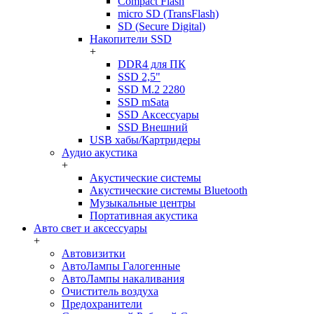
Compact Flash
micro SD (TransFlash)
SD (Secure Digital)
Накопители SSD
+
DDR4 для ПК
SSD 2,5"
SSD M.2 2280
SSD mSata
SSD Аксессуары
SSD Внешний
USB хабы/Картридеры
Аудио акустика
+
Акустические системы
Акустические системы Bluetooth
Музыкальные центры
Портативная акустика
Авто свет и аксессуары
+
Автовизитки
АвтоЛампы Галогенные
АвтоЛампы накаливания
Очиститель воздуха
Предохранители