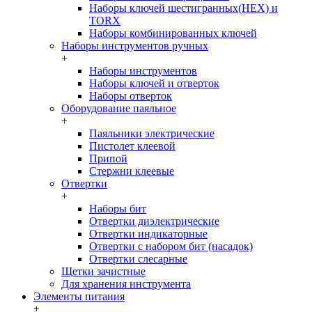
Наборы ключей шестигранных(HEX) и
TORX
Наборы комбинированных ключей
Наборы инструментов ручных
+
Наборы инструментов
Наборы ключей и отверток
Наборы отверток
Оборудование паяльное
+
Паяльники электрические
Пистолет клеевой
Припой
Стержни клеевые
Отвертки
+
Наборы бит
Отвертки диэлектрические
Отвертки индикаторные
Отвертки с набором бит (насадок)
Отвертки слесарные
Щетки зачистные
Для хранения инструмента
Элементы питания
+