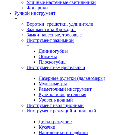
Уличные настенные светильники
Фонарики
Ручной инструмент
+
Воротки, трещотки, удлинители
Зажимы типа Крокодил
Замки навесные, тросовые
Инструмент зажимной
+
Длинногубцы
Обжимы
Плоскогубцы
Инструмент измерительный
+
Лазерные рулетки (дальномеры)
Мультиметры
Разметочный инструмент
Рулетка измерительная
Уровень водный
Инструмент изоляционный
Инструмент режущий и пильный
+
Диски режущие
Кусачки
Напильники и надфили