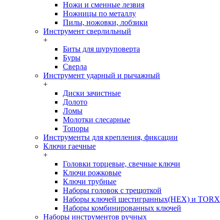
Ножи и сменные лезвия
Ножницы по металлу
Пилы, ножовки, лобзики
Инструмент сверлильный
+
Биты для шуруповерта
Буры
Сверла
Инструмент ударный и рычажный
+
Диски зачистные
Долото
Ломы
Молотки слесарные
Топоры
Инструменты для крепления, фиксации
Ключи гаечные
+
Головки торцевые, свечные ключи
Ключи рожковые
Ключи трубные
Наборы головок c трещоткой
Наборы ключей шестигранных(HEX) и TORX
Наборы комбинированных ключей
Наборы инструментов ручных