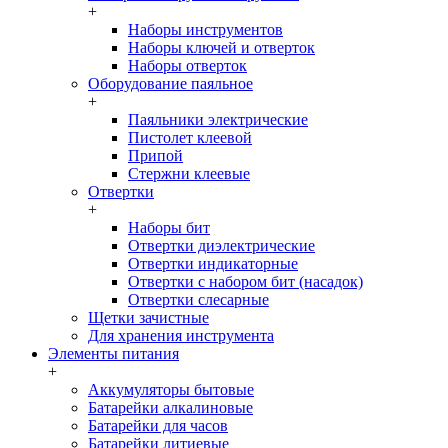
+
Наборы инструментов
Наборы ключей и отверток
Наборы отверток
Оборудование паяльное
+
Паяльники электрические
Пистолет клеевой
Припой
Стержни клеевые
Отвертки
+
Наборы бит
Отвертки диэлектрические
Отвертки индикаторные
Отвертки с набором бит (насадок)
Отвертки слесарные
Щетки зачистные
Для хранения инструмента
Элементы питания
+
Аккумуляторы бытовые
Батарейки алкалиновые
Батарейки для часов
Батарейки литиевые