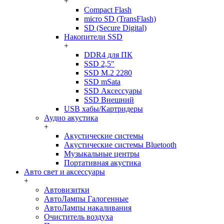
+
Compact Flash
micro SD (TransFlash)
SD (Secure Digital)
Накопители SSD
+
DDR4 для ПК
SSD 2,5"
SSD M.2 2280
SSD mSata
SSD Аксессуары
SSD Внешний
USB хабы/Картридеры
Аудио акустика
+
Акустические системы
Акустические системы Bluetooth
Музыкальные центры
Портативная акустика
Авто свет и аксессуары
+
Автовизитки
АвтоЛампы Галогенные
АвтоЛампы накаливания
Очиститель воздуха