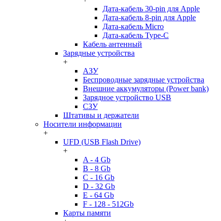
Дата-кабель 30-pin для Apple
Дата-кабель 8-pin для Apple
Дата-кабель Micro
Дата-кабель Type-C
Кабель антенный
Зарядные устройства
+
АЗУ
Беспроводные зарядные устройства
Внешние аккумуляторы (Power bank)
Зарядное устройство USB
СЗУ
Штативы и держатели
Носители информации
+
UFD (USB Flash Drive)
+
A - 4 Gb
B - 8 Gb
C - 16 Gb
D - 32 Gb
E - 64 Gb
F - 128 - 512Gb
Карты памяти