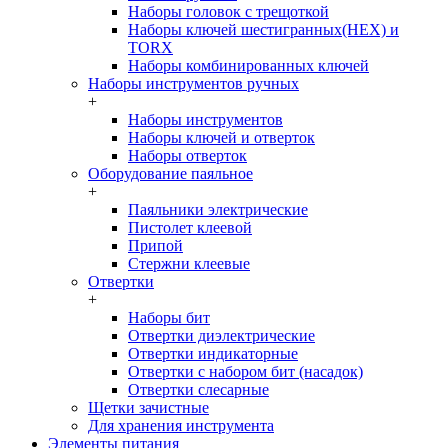
Наборы головок c трещоткой
Наборы ключей шестигранных(HEX) и
TORX
Наборы комбинированных ключей
Наборы инструментов ручных
+
Наборы инструментов
Наборы ключей и отверток
Наборы отверток
Оборудование паяльное
+
Паяльники электрические
Пистолет клеевой
Припой
Стержни клеевые
Отвертки
+
Наборы бит
Отвертки диэлектрические
Отвертки индикаторные
Отвертки с набором бит (насадок)
Отвертки слесарные
Щетки зачистные
Для хранения инструмента
Элементы питания