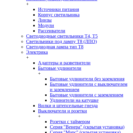
+
Источники питания
Корпус светильника
Линзы
Модули
Рассеиватели
Светодиодные светильники T4, T5
Светильники под лампу Т8 (ЛПО)
Светодиодная лампа тип T8
Электрика
+
Адаптеры и разветвители
Бытовые удлинители
+
Бытовые удлинители без заземления
Бытовые удлинители с выключателем
и заземлением
Бытовые удлинители с заземлением
Удлинители на катушке
Вилки и штепсельные гнезда
Выключатели и розетки
+
Розетки с таймером
Серия "Венера" (скрытая установка)
Серия "Марс" (скрытая установка)