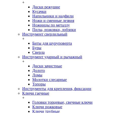
+
Диски режущие
Кусачки
Напильники и надфили
Ножи и сменные лезвия
Ножницы по металлу
Пилы, ножовки, лобзики
Инструмент сверлильный
+
Биты для шуруповерта
Буры
Сверла
Инструмент ударный и рычажный
+
Диски зачистные
Долото
Ломы
Молотки слесарные
Топоры
Инструменты для крепления, фиксации
Ключи гаечные
+
Головки торцевые, свечные ключи
Ключи рожковые
Ключи трубные