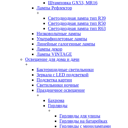
Штамповка GX53, MR16
Лампы Рефлектор
+
Светодиодная лампа тип R39
Светодиодная лампа тип R50
Светодиодная лампа тип R63
Низковольтные лампы
Ультрафиолетовые лампы
Линейные галогенные лампы
Лампы декор
Лампы VINTAGE
Освещение для дома и дачи
+
Бактерицидные светильники
Зеркала с LED подсветкой
Подсветка картин
Светильники ночные
Праздничное освещение
+
Бахрома
Гирлянды
+
Гирлянды для улицы
Гирлянды на батарейках
Гирлянды с минилампами