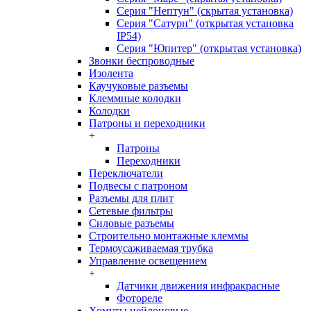
Серия "Нептун" (скрытая установка)
Серия "Сатурн" (открытая установка
IP54)
Серия "Юпитер" (открытая установка)
Звонки беспроводные
Изолента
Каучуковые разъемы
Клеммные колодки
Колодки
Патроны и переходники
+
Патроны
Переходники
Переключатели
Подвесы с патроном
Разъемы для плит
Сетевые фильтры
Силовые разъемы
Строительно монтажные клеммы
Термоусаживаемая трубка
Управление освещением
+
Датчики движения инфракрасные
Фотореле
Хомуты нейлоновые