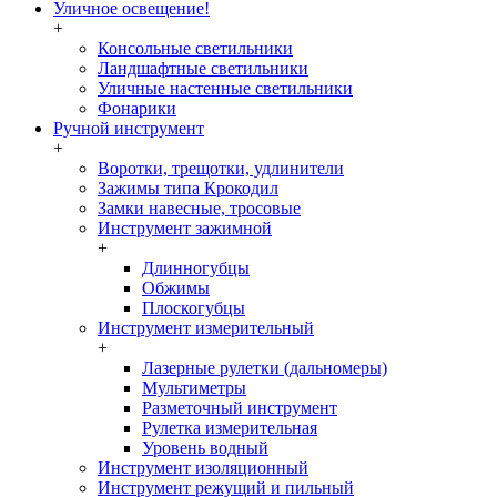
Уличное освещение!
+
Консольные светильники
Ландшафтные светильники
Уличные настенные светильники
Фонарики
Ручной инструмент
+
Воротки, трещотки, удлинители
Зажимы типа Крокодил
Замки навесные, тросовые
Инструмент зажимной
+
Длинногубцы
Обжимы
Плоскогубцы
Инструмент измерительный
+
Лазерные рулетки (дальномеры)
Мультиметры
Разметочный инструмент
Рулетка измерительная
Уровень водный
Инструмент изоляционный
Инструмент режущий и пильный