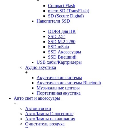
+
Compact Flash
micro SD (TransFlash)
SD (Secure Digital)
Накопители SSD
+
DDR4 для ПК
SSD 2,5"
SSD M.2 2280
SSD mSata
SSD Аксессуары
SSD Внешний
USB хабы/Картридеры
Аудио акустика
+
Акустические системы
Акустические системы Bluetooth
Музыкальные центры
Портативная акустика
Авто свет и аксессуары
+
Автовизитки
АвтоЛампы Галогенные
АвтоЛампы накаливания
Очиститель воздуха