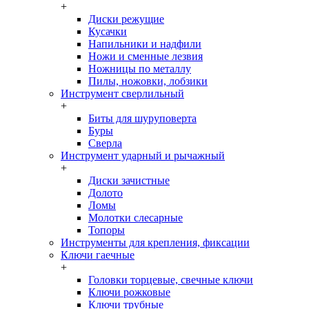
+
Диски режущие
Кусачки
Напильники и надфили
Ножи и сменные лезвия
Ножницы по металлу
Пилы, ножовки, лобзики
Инструмент сверлильный
+
Биты для шуруповерта
Буры
Сверла
Инструмент ударный и рычажный
+
Диски зачистные
Долото
Ломы
Молотки слесарные
Топоры
Инструменты для крепления, фиксации
Ключи гаечные
+
Головки торцевые, свечные ключи
Ключи рожковые
Ключи трубные