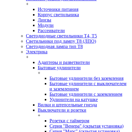
+
Источники питания
Корпус светильника
Линзы
Модули
Рассеиватели
Светодиодные светильники T4, T5
Светильники под лампу Т8 (ЛПО)
Светодиодная лампа тип T8
Электрика
+
Адаптеры и разветвители
Бытовые удлинители
+
Бытовые удлинители без заземления
Бытовые удлинители с выключателем
и заземлением
Бытовые удлинители с заземлением
Удлинители на катушке
Вилки и штепсельные гнезда
Выключатели и розетки
+
Розетки с таймером
Серия "Венера" (скрытая установка)
Серия "Марс" (скрытая установка)