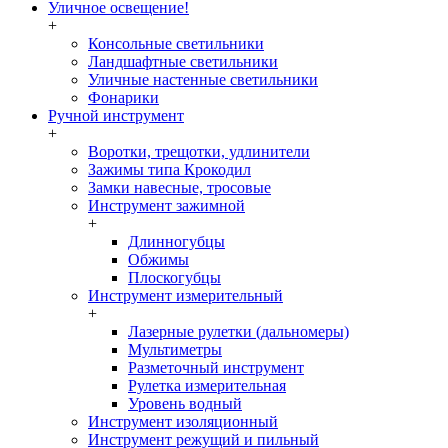
Уличное освещение!
+
Консольные светильники
Ландшафтные светильники
Уличные настенные светильники
Фонарики
Ручной инструмент
+
Воротки, трещотки, удлинители
Зажимы типа Крокодил
Замки навесные, тросовые
Инструмент зажимной
+
Длинногубцы
Обжимы
Плоскогубцы
Инструмент измерительный
+
Лазерные рулетки (дальномеры)
Мультиметры
Разметочный инструмент
Рулетка измерительная
Уровень водный
Инструмент изоляционный
Инструмент режущий и пильный