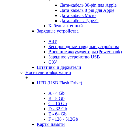
Дата-кабель 30-pin для Apple
Дата-кабель 8-pin для Apple
Дата-кабель Micro
Дата-кабель Type-C
Кабель антенный
Зарядные устройства
+
АЗУ
Беспроводные зарядные устройства
Внешние аккумуляторы (Power bank)
Зарядное устройство USB
СЗУ
Штативы и держатели
Носители информации
+
UFD (USB Flash Drive)
+
A - 4 Gb
B - 8 Gb
C - 16 Gb
D - 32 Gb
E - 64 Gb
F - 128 - 512Gb
Карты памяти