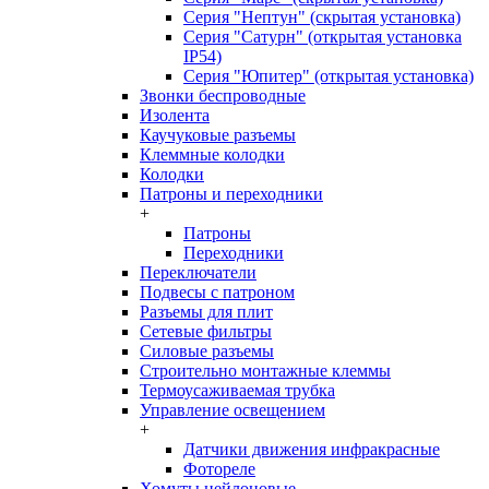
Серия "Нептун" (скрытая установка)
Серия "Сатурн" (открытая установка
IP54)
Серия "Юпитер" (открытая установка)
Звонки беспроводные
Изолента
Каучуковые разъемы
Клеммные колодки
Колодки
Патроны и переходники
+
Патроны
Переходники
Переключатели
Подвесы с патроном
Разъемы для плит
Сетевые фильтры
Силовые разъемы
Строительно монтажные клеммы
Термоусаживаемая трубка
Управление освещением
+
Датчики движения инфракрасные
Фотореле
Хомуты нейлоновые