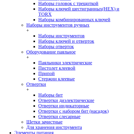
Наборы головок c трещоткой
Наборы ключей шестигранных(HEX) и
TORX
Наборы комбинированных ключей
Наборы инструментов ручных
+
Наборы инструментов
Наборы ключей и отверток
Наборы отверток
Оборудование паяльное
+
Паяльники электрические
Пистолет клеевой
Припой
Стержни клеевые
Отвертки
+
Наборы бит
Отвертки диэлектрические
Отвертки индикаторные
Отвертки с набором бит (насадок)
Отвертки слесарные
Щетки зачистные
Для хранения инструмента
Элементы питания