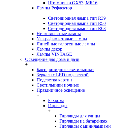
Штамповка GX53, MR16
Лампы Рефлектор
+
Светодиодная лампа тип R39
Светодиодная лампа тип R50
Светодиодная лампа тип R63
Низковольтные лампы
Ультрафиолетовые лампы
Линейные галогенные лампы
Лампы декор
Лампы VINTAGE
Освещение для дома и дачи
+
Бактерицидные светильники
Зеркала с LED подсветкой
Подсветка картин
Светильники ночные
Праздничное освещение
+
Бахрома
Гирлянды
+
Гирлянды для улицы
Гирлянды на батарейках
Гирлянды с минилампами