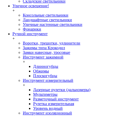
Складские светильники
Уличное освещение!
+
Консольные светильники
Ландшафтные светильники
Уличные настенные светильники
Фонарики
Ручной инструмент
+
Воротки, трещотки, удлинители
Зажимы типа Крокодил
Замки навесные, тросовые
Инструмент зажимной
+
Длинногубцы
Обжимы
Плоскогубцы
Инструмент измерительный
+
Лазерные рулетки (дальномеры)
Мультиметры
Разметочный инструмент
Рулетка измерительная
Уровень водный
Инструмент изоляционный