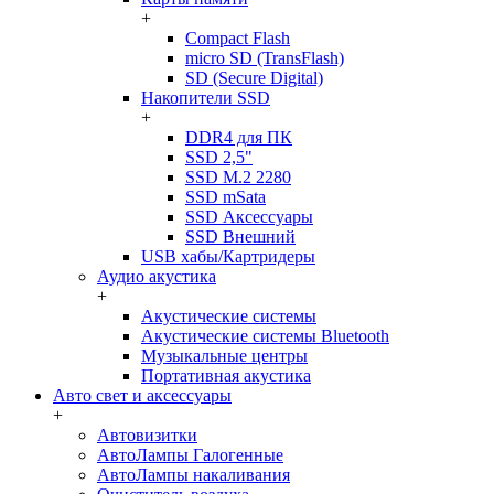
+
Compact Flash
micro SD (TransFlash)
SD (Secure Digital)
Накопители SSD
+
DDR4 для ПК
SSD 2,5"
SSD M.2 2280
SSD mSata
SSD Аксессуары
SSD Внешний
USB хабы/Картридеры
Аудио акустика
+
Акустические системы
Акустические системы Bluetooth
Музыкальные центры
Портативная акустика
Авто свет и аксессуары
+
Автовизитки
АвтоЛампы Галогенные
АвтоЛампы накаливания