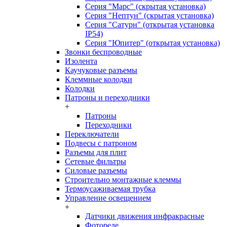
Серия "Марс" (скрытая установка)
Серия "Нептун" (скрытая установка)
Серия "Сатурн" (открытая установка
IP54)
Серия "Юпитер" (открытая установка)
Звонки беспроводные
Изолента
Каучуковые разъемы
Клеммные колодки
Колодки
Патроны и переходники
+
Патроны
Переходники
Переключатели
Подвесы с патроном
Разъемы для плит
Сетевые фильтры
Силовые разъемы
Строительно монтажные клеммы
Термоусаживаемая трубка
Управление освещением
+
Датчики движения инфракрасные
Фотореле