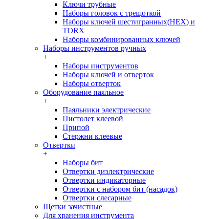
Ключи трубные
Наборы головок c трещоткой
Наборы ключей шестигранных(HEX) и
TORX
Наборы комбинированных ключей
Наборы инструментов ручных
+
Наборы инструментов
Наборы ключей и отверток
Наборы отверток
Оборудование паяльное
+
Паяльники электрические
Пистолет клеевой
Припой
Стержни клеевые
Отвертки
+
Наборы бит
Отвертки диэлектрические
Отвертки индикаторные
Отвертки с набором бит (насадок)
Отвертки слесарные
Щетки зачистные
Для хранения инструмента