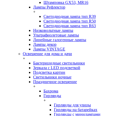
Штамповка GX53, MR16
Лампы Рефлектор
+
Светодиодная лампа тип R39
Светодиодная лампа тип R50
Светодиодная лампа тип R63
Низковольтные лампы
Ультрафиолетовые лампы
Линейные галогенные лампы
Лампы декор
Лампы VINTAGE
Освещение для дома и дачи
+
Бактерицидные светильники
Зеркала с LED подсветкой
Подсветка картин
Светильники ночные
Праздничное освещение
+
Бахрома
Гирлянды
+
Гирлянды для улицы
Гирлянды на батарейках
Гирлянды с минилампами