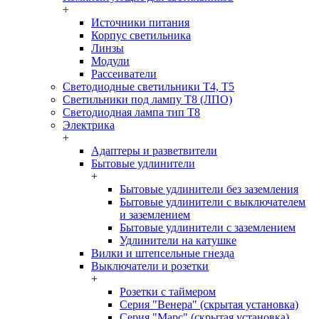
+
Источники питания
Корпус светильника
Линзы
Модули
Рассеиватели
Светодиодные светильники T4, T5
Светильники под лампу Т8 (ЛПО)
Светодиодная лампа тип T8
Электрика
+
Адаптеры и разветвители
Бытовые удлинители
+
Бытовые удлинители без заземления
Бытовые удлинители с выключателем
и заземлением
Бытовые удлинители с заземлением
Удлинители на катушке
Вилки и штепсельные гнезда
Выключатели и розетки
+
Розетки с таймером
Серия "Венера" (скрытая установка)
Серия "Марс" (скрытая установка)