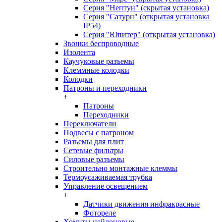
Серия "Нептун" (скрытая установка)
Серия "Сатурн" (открытая установка
IP54)
Серия "Юпитер" (открытая установка)
Звонки беспроводные
Изолента
Каучуковые разъемы
Клеммные колодки
Колодки
Патроны и переходники
+
Патроны
Переходники
Переключатели
Подвесы с патроном
Разъемы для плит
Сетевые фильтры
Силовые разъемы
Строительно монтажные клеммы
Термоусаживаемая трубка
Управление освещением
+
Датчики движения инфракрасные
Фотореле
Хомуты нейлоновые