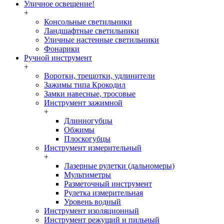
Уличное освещение!
+
Консольные светильники
Ландшафтные светильники
Уличные настенные светильники
Фонарики
Ручной инструмент
+
Воротки, трещотки, удлинители
Зажимы типа Крокодил
Замки навесные, тросовые
Инструмент зажимной
+
Длинногубцы
Обжимы
Плоскогубцы
Инструмент измерительный
+
Лазерные рулетки (дальномеры)
Мультиметры
Разметочный инструмент
Рулетка измерительная
Уровень водный
Инструмент изоляционный
Инструмент режущий и пильный