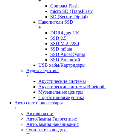
+
Compact Flash
micro SD (TransFlash)
SD (Secure Digital)
Накопители SSD
+
DDR4 для ПК
SSD 2,5"
SSD M.2 2280
SSD mSata
SSD Аксессуары
SSD Внешний
USB хабы/Картридеры
Аудио акустика
+
Акустические системы
Акустические системы Bluetooth
Музыкальные центры
Портативная акустика
Авто свет и аксессуары
+
Автовизитки
АвтоЛампы Галогенные
АвтоЛампы накаливания
Очиститель воздуха