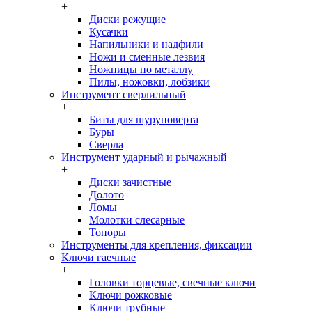
+
Диски режущие
Кусачки
Напильники и надфили
Ножи и сменные лезвия
Ножницы по металлу
Пилы, ножовки, лобзики
Инструмент сверлильный
+
Биты для шуруповерта
Буры
Сверла
Инструмент ударный и рычажный
+
Диски зачистные
Долото
Ломы
Молотки слесарные
Топоры
Инструменты для крепления, фиксации
Ключи гаечные
+
Головки торцевые, свечные ключи
Ключи рожковые
Ключи трубные