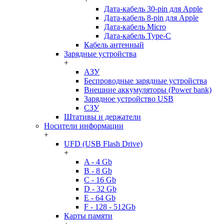
Дата-кабель 30-pin для Apple
Дата-кабель 8-pin для Apple
Дата-кабель Micro
Дата-кабель Type-C
Кабель антенный
Зарядные устройства
+
АЗУ
Беспроводные зарядные устройства
Внешние аккумуляторы (Power bank)
Зарядное устройство USB
СЗУ
Штативы и держатели
Носители информации
+
UFD (USB Flash Drive)
+
A - 4 Gb
B - 8 Gb
C - 16 Gb
D - 32 Gb
E - 64 Gb
F - 128 - 512Gb
Карты памяти