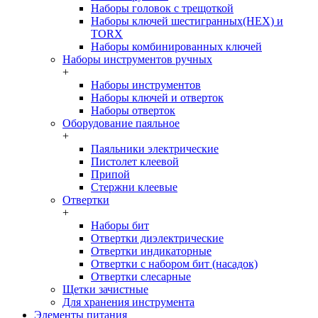
Наборы головок c трещоткой
Наборы ключей шестигранных(HEX) и
TORX
Наборы комбинированных ключей
Наборы инструментов ручных
+
Наборы инструментов
Наборы ключей и отверток
Наборы отверток
Оборудование паяльное
+
Паяльники электрические
Пистолет клеевой
Припой
Стержни клеевые
Отвертки
+
Наборы бит
Отвертки диэлектрические
Отвертки индикаторные
Отвертки с набором бит (насадок)
Отвертки слесарные
Щетки зачистные
Для хранения инструмента
Элементы питания