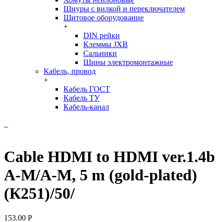
Шнуры с вилкой и переключателем
Щитовое оборудование
+
DIN рейки
Клеммы JXB
Сальники
Шины электромонтажные
Кабель, провод
+
Кабель ГОСТ
Кабель ТУ
Кабель-канал
Cable HDMI to HDMI ver.1.4b
A-M/A-M, 5 m (gold-plated)
(К251)/50/
153.00
Р