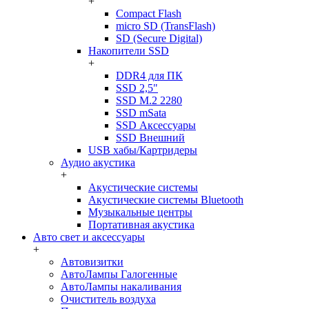
+
Compact Flash
micro SD (TransFlash)
SD (Secure Digital)
Накопители SSD
+
DDR4 для ПК
SSD 2,5"
SSD M.2 2280
SSD mSata
SSD Аксессуары
SSD Внешний
USB хабы/Картридеры
Аудио акустика
+
Акустические системы
Акустические системы Bluetooth
Музыкальные центры
Портативная акустика
Авто свет и аксессуары
+
Автовизитки
АвтоЛампы Галогенные
АвтоЛампы накаливания
Очиститель воздуха