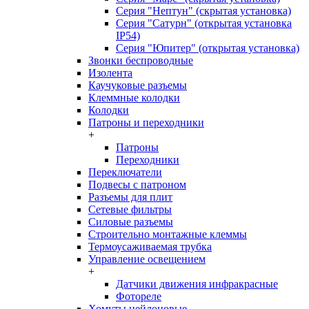
Серия "Нептун" (скрытая установка)
Серия "Сатурн" (открытая установка
IP54)
Серия "Юпитер" (открытая установка)
Звонки беспроводные
Изолента
Каучуковые разъемы
Клеммные колодки
Колодки
Патроны и переходники
+
Патроны
Переходники
Переключатели
Подвесы с патроном
Разъемы для плит
Сетевые фильтры
Силовые разъемы
Строительно монтажные клеммы
Термоусаживаемая трубка
Управление освещением
+
Датчики движения инфракрасные
Фотореле
Хомуты нейлоновые