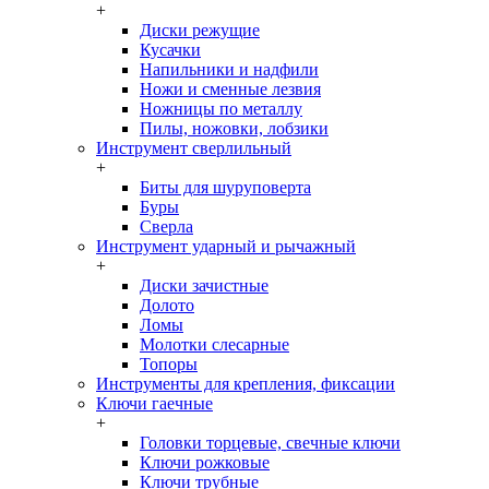
+
Диски режущие
Кусачки
Напильники и надфили
Ножи и сменные лезвия
Ножницы по металлу
Пилы, ножовки, лобзики
Инструмент сверлильный
+
Биты для шуруповерта
Буры
Сверла
Инструмент ударный и рычажный
+
Диски зачистные
Долото
Ломы
Молотки слесарные
Топоры
Инструменты для крепления, фиксации
Ключи гаечные
+
Головки торцевые, свечные ключи
Ключи рожковые
Ключи трубные