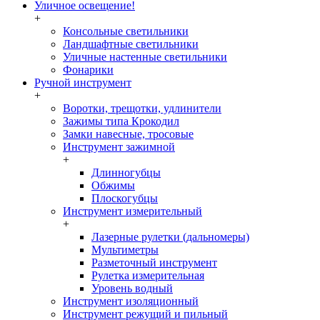
Уличное освещение!
+
Консольные светильники
Ландшафтные светильники
Уличные настенные светильники
Фонарики
Ручной инструмент
+
Воротки, трещотки, удлинители
Зажимы типа Крокодил
Замки навесные, тросовые
Инструмент зажимной
+
Длинногубцы
Обжимы
Плоскогубцы
Инструмент измерительный
+
Лазерные рулетки (дальномеры)
Мультиметры
Разметочный инструмент
Рулетка измерительная
Уровень водный
Инструмент изоляционный
Инструмент режущий и пильный