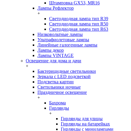
Штамповка GX53, MR16
Лампы Рефлектор
+
Светодиодная лампа тип R39
Светодиодная лампа тип R50
Светодиодная лампа тип R63
Низковольтные лампы
Ультрафиолетовые лампы
Линейные галогенные лампы
Лампы декор
Лампы VINTAGE
Освещение для дома и дачи
+
Бактерицидные светильники
Зеркала с LED подсветкой
Подсветка картин
Светильники ночные
Праздничное освещение
+
Бахрома
Гирлянды
+
Гирлянды для улицы
Гирлянды на батарейках
Гирлянды с минилампами