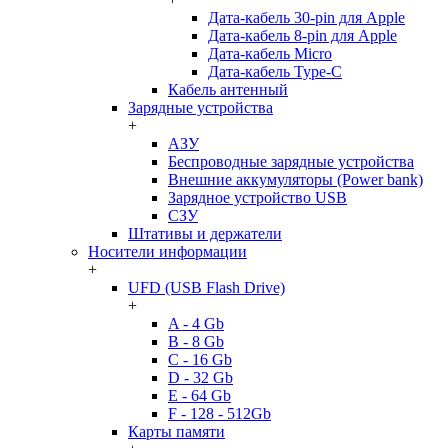
Дата-кабель 30-pin для Apple
Дата-кабель 8-pin для Apple
Дата-кабель Micro
Дата-кабель Type-C
Кабель антенный
Зарядные устройства
+
АЗУ
Беспроводные зарядные устройства
Внешние аккумуляторы (Power bank)
Зарядное устройство USB
СЗУ
Штативы и держатели
Носители информации
+
UFD (USB Flash Drive)
+
A - 4 Gb
B - 8 Gb
C - 16 Gb
D - 32 Gb
E - 64 Gb
F - 128 - 512Gb
Карты памяти