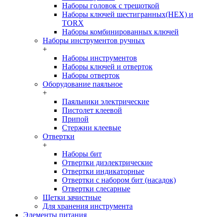
Наборы головок c трещоткой
Наборы ключей шестигранных(HEX) и
TORX
Наборы комбинированных ключей
Наборы инструментов ручных
+
Наборы инструментов
Наборы ключей и отверток
Наборы отверток
Оборудование паяльное
+
Паяльники электрические
Пистолет клеевой
Припой
Стержни клеевые
Отвертки
+
Наборы бит
Отвертки диэлектрические
Отвертки индикаторные
Отвертки с набором бит (насадок)
Отвертки слесарные
Щетки зачистные
Для хранения инструмента
Элементы питания