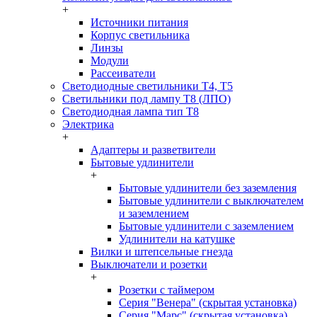
+
Источники питания
Корпус светильника
Линзы
Модули
Рассеиватели
Светодиодные светильники T4, T5
Светильники под лампу Т8 (ЛПО)
Светодиодная лампа тип T8
Электрика
+
Адаптеры и разветвители
Бытовые удлинители
+
Бытовые удлинители без заземления
Бытовые удлинители с выключателем
и заземлением
Бытовые удлинители с заземлением
Удлинители на катушке
Вилки и штепсельные гнезда
Выключатели и розетки
+
Розетки с таймером
Серия "Венера" (скрытая установка)
Серия "Марс" (скрытая установка)