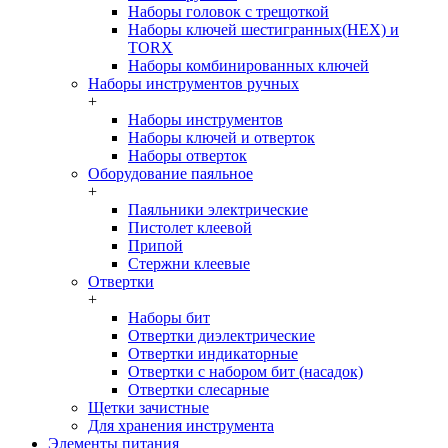
Наборы головок c трещоткой
Наборы ключей шестигранных(HEX) и
TORX
Наборы комбинированных ключей
Наборы инструментов ручных
+
Наборы инструментов
Наборы ключей и отверток
Наборы отверток
Оборудование паяльное
+
Паяльники электрические
Пистолет клеевой
Припой
Стержни клеевые
Отвертки
+
Наборы бит
Отвертки диэлектрические
Отвертки индикаторные
Отвертки с набором бит (насадок)
Отвертки слесарные
Щетки зачистные
Для хранения инструмента
Элементы питания