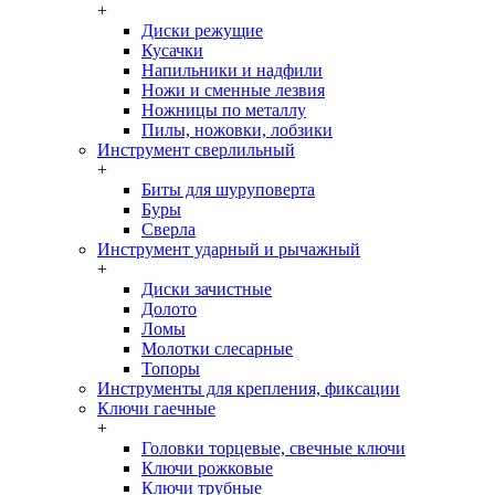
+
Диски режущие
Кусачки
Напильники и надфили
Ножи и сменные лезвия
Ножницы по металлу
Пилы, ножовки, лобзики
Инструмент сверлильный
+
Биты для шуруповерта
Буры
Сверла
Инструмент ударный и рычажный
+
Диски зачистные
Долото
Ломы
Молотки слесарные
Топоры
Инструменты для крепления, фиксации
Ключи гаечные
+
Головки торцевые, свечные ключи
Ключи рожковые
Ключи трубные