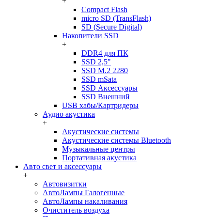
+
Compact Flash
micro SD (TransFlash)
SD (Secure Digital)
Накопители SSD
+
DDR4 для ПК
SSD 2,5"
SSD M.2 2280
SSD mSata
SSD Аксессуары
SSD Внешний
USB хабы/Картридеры
Аудио акустика
+
Акустические системы
Акустические системы Bluetooth
Музыкальные центры
Портативная акустика
Авто свет и аксессуары
+
Автовизитки
АвтоЛампы Галогенные
АвтоЛампы накаливания
Очиститель воздуха