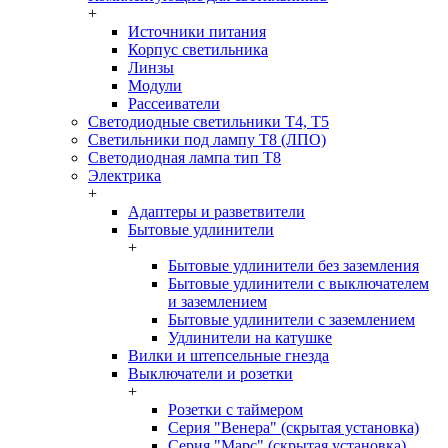
+
Источники питания
Корпус светильника
Линзы
Модули
Рассеиватели
Светодиодные светильники T4, T5
Светильники под лампу Т8 (ЛПО)
Светодиодная лампа тип T8
Электрика
+
Адаптеры и разветвители
Бытовые удлинители
+
Бытовые удлинители без заземления
Бытовые удлинители с выключателем
и заземлением
Бытовые удлинители с заземлением
Удлинители на катушке
Вилки и штепсельные гнезда
Выключатели и розетки
+
Розетки с таймером
Серия "Венера" (скрытая установка)
Серия "Марс" (скрытая установка)