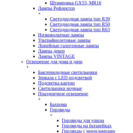
Штамповка GX53, MR16
Лампы Рефлектор
+
Светодиодная лампа тип R39
Светодиодная лампа тип R50
Светодиодная лампа тип R63
Низковольтные лампы
Ультрафиолетовые лампы
Линейные галогенные лампы
Лампы декор
Лампы VINTAGE
Освещение для дома и дачи
+
Бактерицидные светильники
Зеркала с LED подсветкой
Подсветка картин
Светильники ночные
Праздничное освещение
+
Бахрома
Гирлянды
+
Гирлянды для улицы
Гирлянды на батарейках
Гирлянды с минилампами