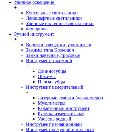
Уличное освещение!
+
Консольные светильники
Ландшафтные светильники
Уличные настенные светильники
Фонарики
Ручной инструмент
+
Воротки, трещотки, удлинители
Зажимы типа Крокодил
Замки навесные, тросовые
Инструмент зажимной
+
Длинногубцы
Обжимы
Плоскогубцы
Инструмент измерительный
+
Лазерные рулетки (дальномеры)
Мультиметры
Разметочный инструмент
Рулетка измерительная
Уровень водный
Инструмент изоляционный
Инструмент режущий и пильный