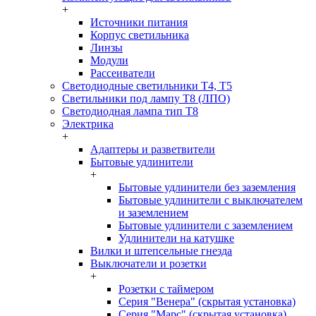
+
Источники питания
Корпус светильника
Линзы
Модули
Рассеиватели
Светодиодные светильники T4, T5
Светильники под лампу Т8 (ЛПО)
Светодиодная лампа тип T8
Электрика
+
Адаптеры и разветвители
Бытовые удлинители
+
Бытовые удлинители без заземления
Бытовые удлинители с выключателем
и заземлением
Бытовые удлинители с заземлением
Удлинители на катушке
Вилки и штепсельные гнезда
Выключатели и розетки
+
Розетки с таймером
Серия "Венера" (скрытая установка)
Серия "Марс" (скрытая установка)