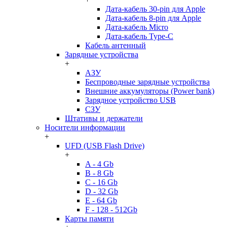
Дата-кабель 30-pin для Apple
Дата-кабель 8-pin для Apple
Дата-кабель Micro
Дата-кабель Type-C
Кабель антенный
Зарядные устройства
+
АЗУ
Беспроводные зарядные устройства
Внешние аккумуляторы (Power bank)
Зарядное устройство USB
СЗУ
Штативы и держатели
Носители информации
+
UFD (USB Flash Drive)
+
A - 4 Gb
B - 8 Gb
C - 16 Gb
D - 32 Gb
E - 64 Gb
F - 128 - 512Gb
Карты памяти