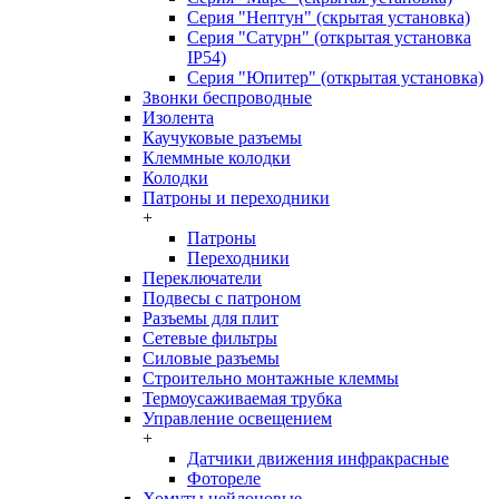
Серия "Нептун" (скрытая установка)
Серия "Сатурн" (открытая установка
IP54)
Серия "Юпитер" (открытая установка)
Звонки беспроводные
Изолента
Каучуковые разъемы
Клеммные колодки
Колодки
Патроны и переходники
+
Патроны
Переходники
Переключатели
Подвесы с патроном
Разъемы для плит
Сетевые фильтры
Силовые разъемы
Строительно монтажные клеммы
Термоусаживаемая трубка
Управление освещением
+
Датчики движения инфракрасные
Фотореле
Хомуты нейлоновые