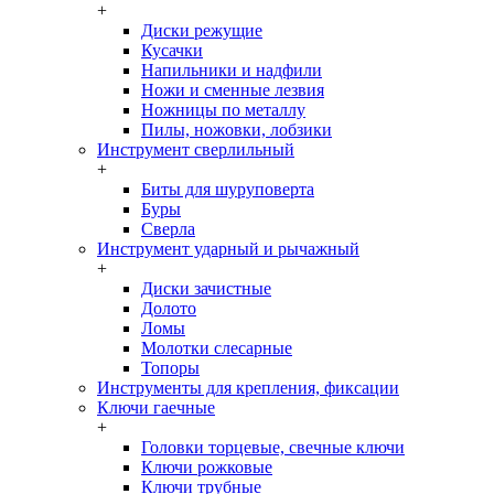
+
Диски режущие
Кусачки
Напильники и надфили
Ножи и сменные лезвия
Ножницы по металлу
Пилы, ножовки, лобзики
Инструмент сверлильный
+
Биты для шуруповерта
Буры
Сверла
Инструмент ударный и рычажный
+
Диски зачистные
Долото
Ломы
Молотки слесарные
Топоры
Инструменты для крепления, фиксации
Ключи гаечные
+
Головки торцевые, свечные ключи
Ключи рожковые
Ключи трубные