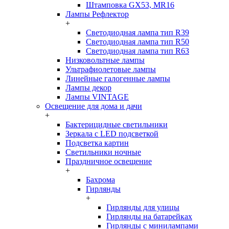
Штамповка GX53, MR16
Лампы Рефлектор
+
Светодиодная лампа тип R39
Светодиодная лампа тип R50
Светодиодная лампа тип R63
Низковольтные лампы
Ультрафиолетовые лампы
Линейные галогенные лампы
Лампы декор
Лампы VINTAGE
Освещение для дома и дачи
+
Бактерицидные светильники
Зеркала с LED подсветкой
Подсветка картин
Светильники ночные
Праздничное освещение
+
Бахрома
Гирлянды
+
Гирлянды для улицы
Гирлянды на батарейках
Гирлянды с минилампами