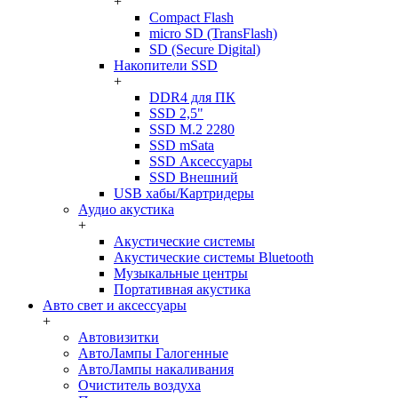
+
Compact Flash
micro SD (TransFlash)
SD (Secure Digital)
Накопители SSD
+
DDR4 для ПК
SSD 2,5"
SSD M.2 2280
SSD mSata
SSD Аксессуары
SSD Внешний
USB хабы/Картридеры
Аудио акустика
+
Акустические системы
Акустические системы Bluetooth
Музыкальные центры
Портативная акустика
Авто свет и аксессуары
+
Автовизитки
АвтоЛампы Галогенные
АвтоЛампы накаливания
Очиститель воздуха