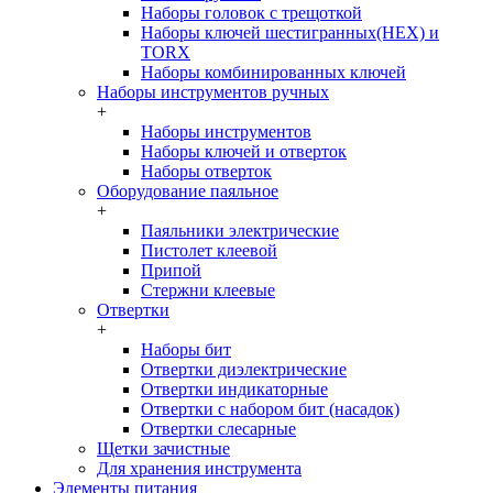
Наборы головок c трещоткой
Наборы ключей шестигранных(HEX) и
TORX
Наборы комбинированных ключей
Наборы инструментов ручных
+
Наборы инструментов
Наборы ключей и отверток
Наборы отверток
Оборудование паяльное
+
Паяльники электрические
Пистолет клеевой
Припой
Стержни клеевые
Отвертки
+
Наборы бит
Отвертки диэлектрические
Отвертки индикаторные
Отвертки с набором бит (насадок)
Отвертки слесарные
Щетки зачистные
Для хранения инструмента
Элементы питания