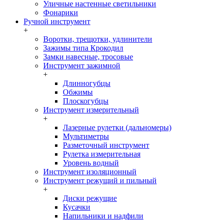
Уличные настенные светильники
Фонарики
Ручной инструмент
+
Воротки, трещотки, удлинители
Зажимы типа Крокодил
Замки навесные, тросовые
Инструмент зажимной
+
Длинногубцы
Обжимы
Плоскогубцы
Инструмент измерительный
+
Лазерные рулетки (дальномеры)
Мультиметры
Разметочный инструмент
Рулетка измерительная
Уровень водный
Инструмент изоляционный
Инструмент режущий и пильный
+
Диски режущие
Кусачки
Напильники и надфили