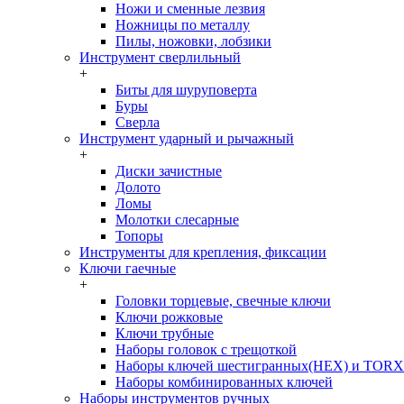
Ножи и сменные лезвия
Ножницы по металлу
Пилы, ножовки, лобзики
Инструмент сверлильный
+
Биты для шуруповерта
Буры
Сверла
Инструмент ударный и рычажный
+
Диски зачистные
Долото
Ломы
Молотки слесарные
Топоры
Инструменты для крепления, фиксации
Ключи гаечные
+
Головки торцевые, свечные ключи
Ключи рожковые
Ключи трубные
Наборы головок c трещоткой
Наборы ключей шестигранных(HEX) и TORX
Наборы комбинированных ключей
Наборы инструментов ручных