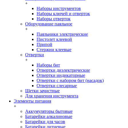
+
Наборы инструментов
Наборы ключей и отверток
Наборы отверток
Оборудование паяльное
+
Паяльники электрические
Пистолет клеевой
Припой
Стержни клеевые
Отвертки
+
Наборы бит
Отвертки диэлектрические
Отвертки индикаторные
Отвертки с набором бит (насадок)
Отвертки слесарные
Щетки зачистные
Для хранения инструмента
Элементы питания
+
Аккумуляторы бытовые
Батарейки алкалиновые
Батарейки для часов
Батарейки литиевые