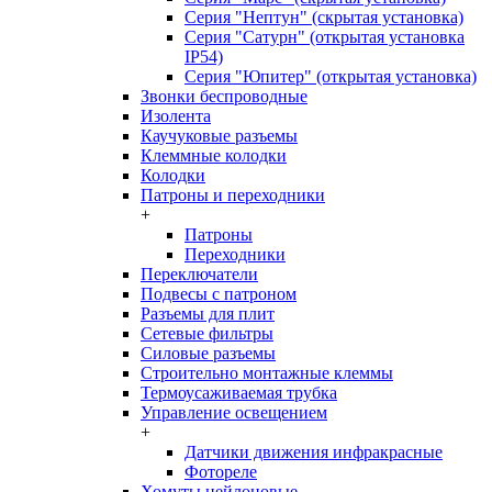
Серия "Нептун" (скрытая установка)
Серия "Сатурн" (открытая установка
IP54)
Серия "Юпитер" (открытая установка)
Звонки беспроводные
Изолента
Каучуковые разъемы
Клеммные колодки
Колодки
Патроны и переходники
+
Патроны
Переходники
Переключатели
Подвесы с патроном
Разъемы для плит
Сетевые фильтры
Силовые разъемы
Строительно монтажные клеммы
Термоусаживаемая трубка
Управление освещением
+
Датчики движения инфракрасные
Фотореле
Хомуты нейлоновые