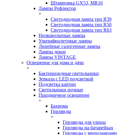
Штамповка GX53, MR16
Лампы Рефлектор
+
Светодиодная лампа тип R39
Светодиодная лампа тип R50
Светодиодная лампа тип R63
Низковольтные лампы
Ультрафиолетовые лампы
Линейные галогенные лампы
Лампы декор
Лампы VINTAGE
Освещение для дома и дачи
+
Бактерицидные светильники
Зеркала с LED подсветкой
Подсветка картин
Светильники ночные
Праздничное освещение
+
Бахрома
Гирлянды
+
Гирлянды для улицы
Гирлянды на батарейках
Гирлянды с минилампами