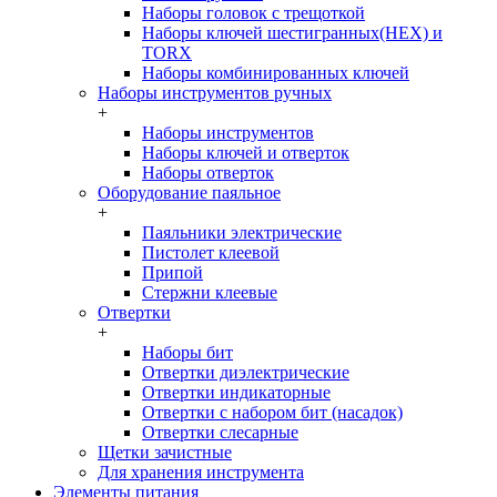
Наборы головок c трещоткой
Наборы ключей шестигранных(HEX) и
TORX
Наборы комбинированных ключей
Наборы инструментов ручных
+
Наборы инструментов
Наборы ключей и отверток
Наборы отверток
Оборудование паяльное
+
Паяльники электрические
Пистолет клеевой
Припой
Стержни клеевые
Отвертки
+
Наборы бит
Отвертки диэлектрические
Отвертки индикаторные
Отвертки с набором бит (насадок)
Отвертки слесарные
Щетки зачистные
Для хранения инструмента
Элементы питания