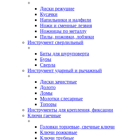
+
Диски режущие
Кусачки
Напильники и надфили
Ножи и сменные лезвия
Ножницы по металлу
Пилы, ножовки, лобзики
Инструмент сверлильный
+
Биты для шуруповерта
Буры
Сверла
Инструмент ударный и рычажный
+
Диски зачистные
Долото
Ломы
Молотки слесарные
Топоры
Инструменты для крепления, фиксации
Ключи гаечные
+
Головки торцевые, свечные ключи
Ключи рожковые
Ключи трубные