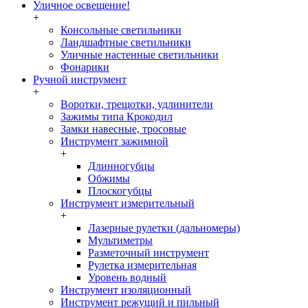
Уличное освещение!
+
Консольные светильники
Ландшафтные светильники
Уличные настенные светильники
Фонарики
Ручной инструмент
+
Воротки, трещотки, удлинители
Зажимы типа Крокодил
Замки навесные, тросовые
Инструмент зажимной
+
Длинногубцы
Обжимы
Плоскогубцы
Инструмент измерительный
+
Лазерные рулетки (дальномеры)
Мультиметры
Разметочный инструмент
Рулетка измерительная
Уровень водный
Инструмент изоляционный
Инструмент режущий и пильный