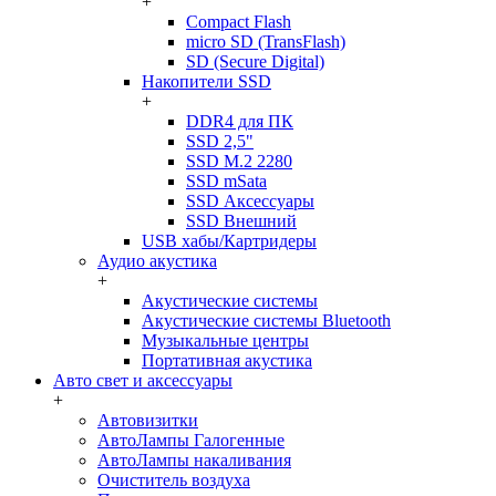
+
Compact Flash
micro SD (TransFlash)
SD (Secure Digital)
Накопители SSD
+
DDR4 для ПК
SSD 2,5"
SSD M.2 2280
SSD mSata
SSD Аксессуары
SSD Внешний
USB хабы/Картридеры
Аудио акустика
+
Акустические системы
Акустические системы Bluetooth
Музыкальные центры
Портативная акустика
Авто свет и аксессуары
+
Автовизитки
АвтоЛампы Галогенные
АвтоЛампы накаливания
Очиститель воздуха