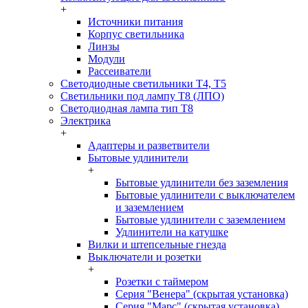
+
Источники питания
Корпус светильника
Линзы
Модули
Рассеиватели
Светодиодные светильники T4, T5
Светильники под лампу Т8 (ЛПО)
Светодиодная лампа тип T8
Электрика
+
Адаптеры и разветвители
Бытовые удлинители
+
Бытовые удлинители без заземления
Бытовые удлинители с выключателем
и заземлением
Бытовые удлинители с заземлением
Удлинители на катушке
Вилки и штепсельные гнезда
Выключатели и розетки
+
Розетки с таймером
Серия "Венера" (скрытая установка)
Серия "Марс" (скрытая установка)