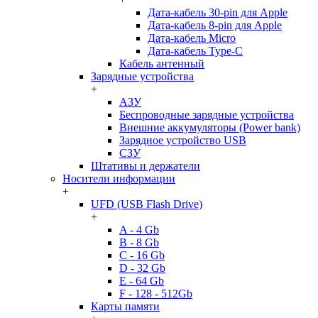
Дата-кабель 30-pin для Apple
Дата-кабель 8-pin для Apple
Дата-кабель Micro
Дата-кабель Type-C
Кабель антенный
Зарядные устройства
+
АЗУ
Беспроводные зарядные устройства
Внешние аккумуляторы (Power bank)
Зарядное устройство USB
СЗУ
Штативы и держатели
Носители информации
+
UFD (USB Flash Drive)
+
A - 4 Gb
B - 8 Gb
C - 16 Gb
D - 32 Gb
E - 64 Gb
F - 128 - 512Gb
Карты памяти