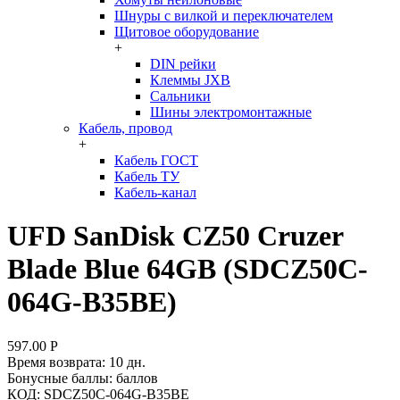
Шнуры с вилкой и переключателем
Щитовое оборудование
+
DIN рейки
Клеммы JXB
Сальники
Шины электромонтажные
Кабель, провод
+
Кабель ГОСТ
Кабель ТУ
Кабель-канал
UFD SanDisk CZ50 Cruzer
Blade Blue 64GB (SDCZ50C-
064G-B35BE)
597.00
Р
Время возврата:
10 дн.
Бонусные баллы:
баллов
КОД:
SDCZ50C-064G-B35BE