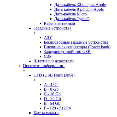
Дата-кабель 30-pin для Apple
Дата-кабель 8-pin для Apple
Дата-кабель Micro
Дата-кабель Type-C
Кабель антенный
Зарядные устройства
+
АЗУ
Беспроводные зарядные устройства
Внешние аккумуляторы (Power bank)
Зарядное устройство USB
СЗУ
Штативы и держатели
Носители информации
+
UFD (USB Flash Drive)
+
A - 4 Gb
B - 8 Gb
C - 16 Gb
D - 32 Gb
E - 64 Gb
F - 128 - 512Gb
Карты памяти