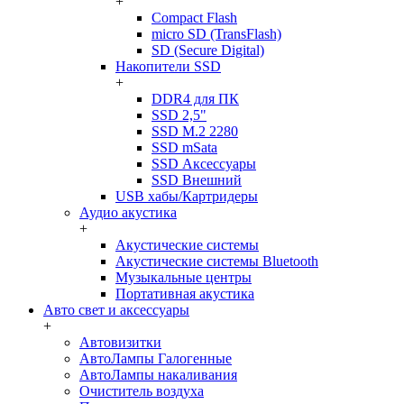
+
Compact Flash
micro SD (TransFlash)
SD (Secure Digital)
Накопители SSD
+
DDR4 для ПК
SSD 2,5"
SSD M.2 2280
SSD mSata
SSD Аксессуары
SSD Внешний
USB хабы/Картридеры
Аудио акустика
+
Акустические системы
Акустические системы Bluetooth
Музыкальные центры
Портативная акустика
Авто свет и аксессуары
+
Автовизитки
АвтоЛампы Галогенные
АвтоЛампы накаливания
Очиститель воздуха