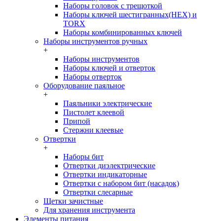
Наборы головок c трещоткой
Наборы ключей шестигранных(HEX) и
TORX
Наборы комбинированных ключей
Наборы инструментов ручных
+
Наборы инструментов
Наборы ключей и отверток
Наборы отверток
Оборудование паяльное
+
Паяльники электрические
Пистолет клеевой
Припой
Стержни клеевые
Отвертки
+
Наборы бит
Отвертки диэлектрические
Отвертки индикаторные
Отвертки с набором бит (насадок)
Отвертки слесарные
Щетки зачистные
Для хранения инструмента
Элементы питания