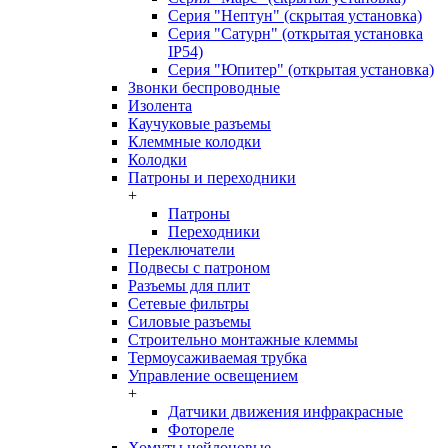
Серия "Нептун" (скрытая установка)
Серия "Сатурн" (открытая установка
IP54)
Серия "Юпитер" (открытая установка)
Звонки беспроводные
Изолента
Каучуковые разъемы
Клеммные колодки
Колодки
Патроны и переходники
+
Патроны
Переходники
Переключатели
Подвесы с патроном
Разъемы для плит
Сетевые фильтры
Силовые разъемы
Строительно монтажные клеммы
Термоусаживаемая трубка
Управление освещением
+
Датчики движения инфракрасные
Фотореле
Хомуты нейлоновые