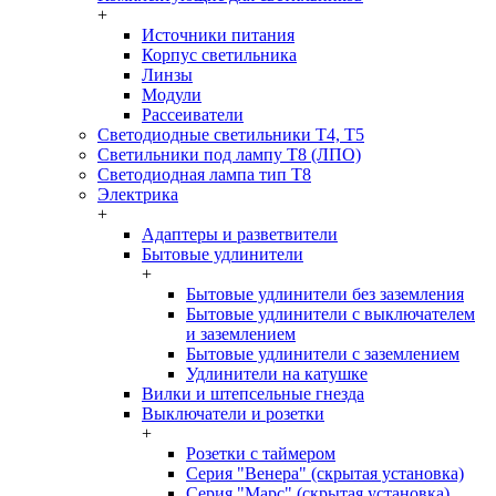
+
Источники питания
Корпус светильника
Линзы
Модули
Рассеиватели
Светодиодные светильники T4, T5
Светильники под лампу Т8 (ЛПО)
Светодиодная лампа тип T8
Электрика
+
Адаптеры и разветвители
Бытовые удлинители
+
Бытовые удлинители без заземления
Бытовые удлинители с выключателем
и заземлением
Бытовые удлинители с заземлением
Удлинители на катушке
Вилки и штепсельные гнезда
Выключатели и розетки
+
Розетки с таймером
Серия "Венера" (скрытая установка)
Серия "Марс" (скрытая установка)