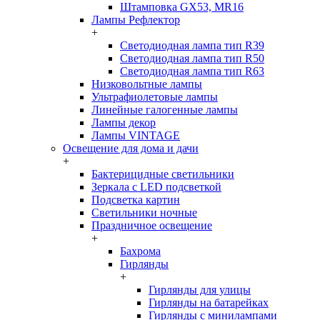
Штамповка GX53, MR16
Лампы Рефлектор
+
Светодиодная лампа тип R39
Светодиодная лампа тип R50
Светодиодная лампа тип R63
Низковольтные лампы
Ультрафиолетовые лампы
Линейные галогенные лампы
Лампы декор
Лампы VINTAGE
Освещение для дома и дачи
+
Бактерицидные светильники
Зеркала с LED подсветкой
Подсветка картин
Светильники ночные
Праздничное освещение
+
Бахрома
Гирлянды
+
Гирлянды для улицы
Гирлянды на батарейках
Гирлянды с минилампами