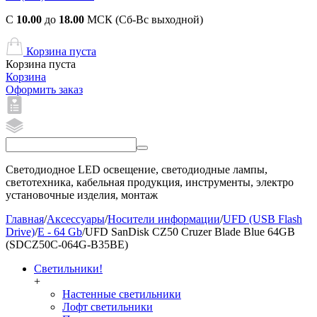
С
10.00
до
18.00
МСК (Сб-Вс выходной)
Корзина пуста
Корзина пуста
Корзина
Оформить заказ
Светодиодное LED освещение, светодиодные лампы,
светотехника, кабельная продукция, инструменты, электро
установочные изделия, монтаж
Главная
/
Аксессуары
/
Носители информации
/
UFD (USB Flash
Drive)
/
E - 64 Gb
/
UFD SanDisk CZ50 Cruzer Blade Blue 64GB
(SDCZ50C-064G-B35BE)
Светильники!
+
Настенные светильники
Лофт светильники