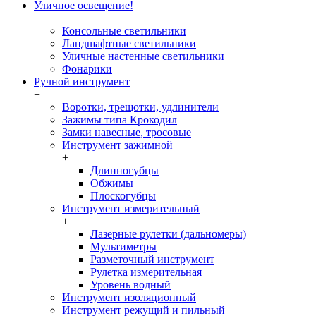
Уличное освещение!
+
Консольные светильники
Ландшафтные светильники
Уличные настенные светильники
Фонарики
Ручной инструмент
+
Воротки, трещотки, удлинители
Зажимы типа Крокодил
Замки навесные, тросовые
Инструмент зажимной
+
Длинногубцы
Обжимы
Плоскогубцы
Инструмент измерительный
+
Лазерные рулетки (дальномеры)
Мультиметры
Разметочный инструмент
Рулетка измерительная
Уровень водный
Инструмент изоляционный
Инструмент режущий и пильный