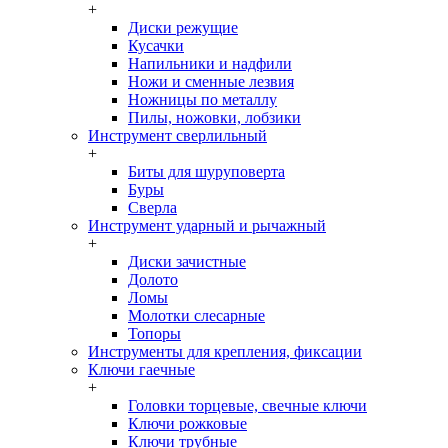
+
Диски режущие
Кусачки
Напильники и надфили
Ножи и сменные лезвия
Ножницы по металлу
Пилы, ножовки, лобзики
Инструмент сверлильный
+
Биты для шуруповерта
Буры
Сверла
Инструмент ударный и рычажный
+
Диски зачистные
Долото
Ломы
Молотки слесарные
Топоры
Инструменты для крепления, фиксации
Ключи гаечные
+
Головки торцевые, свечные ключи
Ключи рожковые
Ключи трубные