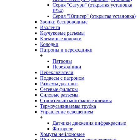
Серия "Сатурн" (открытая установка
IP54)
Серия "Юпитер" (открытая установка)
Звонки беспроводные
Изолента
Каучуковые разъемы
Клеммные колодки
Колодки
Патроны и переходники
+
Патроны
Переходники
Переключатели
Подвесы с патроном
Разъемы для плит
Сетевые фильтры
Силовые разъемы
Строительно монтажные клеммы
Термоусаживаемая трубка
Управление освещением
+
Датчики движения инфракрасные
Фотореле
Хомуты нейлоновые
Шнуры с вилкой и переключателем