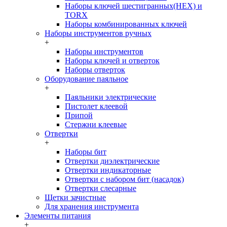
Наборы ключей шестигранных(HEX) и
TORX
Наборы комбинированных ключей
Наборы инструментов ручных
+
Наборы инструментов
Наборы ключей и отверток
Наборы отверток
Оборудование паяльное
+
Паяльники электрические
Пистолет клеевой
Припой
Стержни клеевые
Отвертки
+
Наборы бит
Отвертки диэлектрические
Отвертки индикаторные
Отвертки с набором бит (насадок)
Отвертки слесарные
Щетки зачистные
Для хранения инструмента
Элементы питания
+