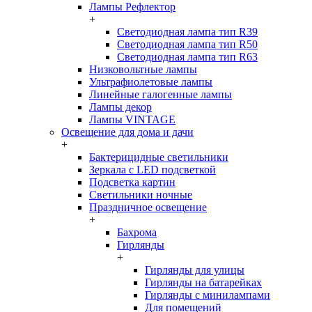
Лампы Рефлектор
+
Светодиодная лампа тип R39
Светодиодная лампа тип R50
Светодиодная лампа тип R63
Низковольтные лампы
Ультрафиолетовые лампы
Линейные галогенные лампы
Лампы декор
Лампы VINTAGE
Освещение для дома и дачи
+
Бактерицидные светильники
Зеркала с LED подсветкой
Подсветка картин
Светильники ночные
Праздничное освещение
+
Бахрома
Гирлянды
+
Гирлянды для улицы
Гирлянды на батарейках
Гирлянды с минилампами
Для помещений