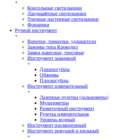
+
Консольные светильники
Ландшафтные светильники
Уличные настенные светильники
Фонарики
Ручной инструмент
+
Воротки, трещотки, удлинители
Зажимы типа Крокодил
Замки навесные, тросовые
Инструмент зажимной
+
Длинногубцы
Обжимы
Плоскогубцы
Инструмент измерительный
+
Лазерные рулетки (дальномеры)
Мультиметры
Разметочный инструмент
Рулетка измерительная
Уровень водный
Инструмент изоляционный
Инструмент режущий и пильный
+