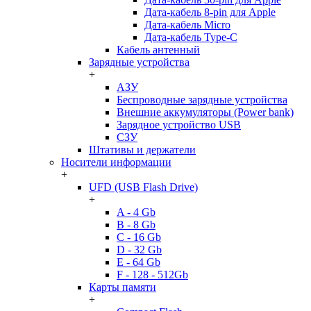
Дата-кабель 8-pin для Apple
Дата-кабель Micro
Дата-кабель Type-C
Кабель антенный
Зарядные устройства
+
АЗУ
Беспроводные зарядные устройства
Внешние аккумуляторы (Power bank)
Зарядное устройство USB
СЗУ
Штативы и держатели
Носители информации
+
UFD (USB Flash Drive)
+
A - 4 Gb
B - 8 Gb
C - 16 Gb
D - 32 Gb
E - 64 Gb
F - 128 - 512Gb
Карты памяти
+