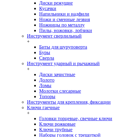
Диски режущие
Кусачки
Напильники и надфили
Ножи и сменные лезвия
Ножницы по металлу
Пилы, ножовки, лобзики
Инструмент сверлильный
+
Биты для шуруповерта
Буры
Сверла
Инструмент ударный и рычажный
+
Диски зачистные
Долото
Ломы
Молотки слесарные
Топоры
Инструменты для крепления, фиксации
Ключи гаечные
+
Головки торцевые, свечные ключи
Ключи рожковые
Ключи трубные
Наборы головок c трещоткой