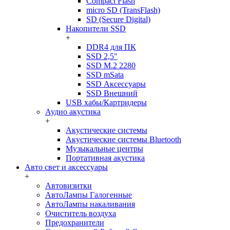
Compact Flash
micro SD (TransFlash)
SD (Secure Digital)
Накопители SSD
+
DDR4 для ПК
SSD 2,5"
SSD M.2 2280
SSD mSata
SSD Аксессуары
SSD Внешний
USB хабы/Картридеры
Аудио акустика
+
Акустические системы
Акустические системы Bluetooth
Музыкальные центры
Портативная акустика
Авто свет и аксессуары
+
Автовизитки
АвтоЛампы Галогенные
АвтоЛампы накаливания
Очиститель воздуха
Предохранители