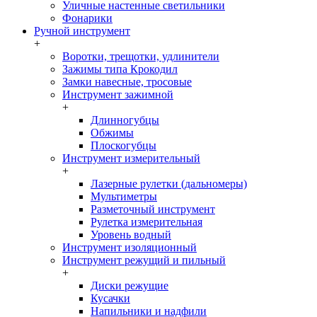
Уличные настенные светильники
Фонарики
Ручной инструмент
+
Воротки, трещотки, удлинители
Зажимы типа Крокодил
Замки навесные, тросовые
Инструмент зажимной
+
Длинногубцы
Обжимы
Плоскогубцы
Инструмент измерительный
+
Лазерные рулетки (дальномеры)
Мультиметры
Разметочный инструмент
Рулетка измерительная
Уровень водный
Инструмент изоляционный
Инструмент режущий и пильный
+
Диски режущие
Кусачки
Напильники и надфили