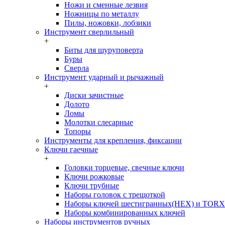
Ножи и сменные лезвия
Ножницы по металлу
Пилы, ножовки, лобзики
Инструмент сверлильный
+
Биты для шуруповерта
Буры
Сверла
Инструмент ударный и рычажный
+
Диски зачистные
Долото
Ломы
Молотки слесарные
Топоры
Инструменты для крепления, фиксации
Ключи гаечные
+
Головки торцевые, свечные ключи
Ключи рожковые
Ключи трубные
Наборы головок c трещоткой
Наборы ключей шестигранных(HEX) и TORX
Наборы комбинированных ключей
Наборы инструментов ручных