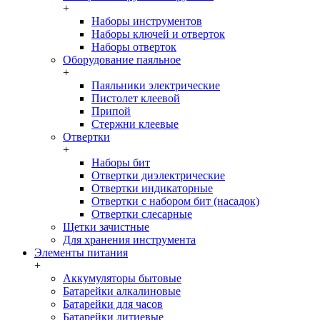
+
Наборы инструментов
Наборы ключей и отверток
Наборы отверток
Оборудование паяльное
+
Паяльники электрические
Пистолет клеевой
Припой
Стержни клеевые
Отвертки
+
Наборы бит
Отвертки диэлектрические
Отвертки индикаторные
Отвертки с набором бит (насадок)
Отвертки слесарные
Щетки зачистные
Для хранения инструмента
Элементы питания
+
Аккумуляторы бытовые
Батарейки алкалиновые
Батарейки для часов
Батарейки литиевые