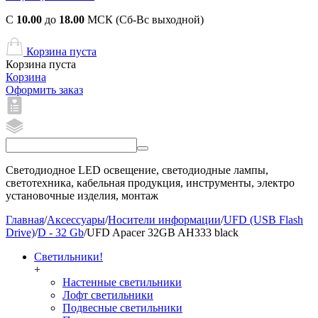
С
10.00
до
18.00
МСК (Сб-Вс выходной)
Корзина пуста
Корзина пуста
Корзина
Оформить заказ
Светодиодное LED освещение, светодиодные лампы,
светотехника, кабельная продукция, инструменты, электро
установочные изделия, монтаж
Главная
/
Аксессуары
/
Носители информации
/
UFD (USB Flash
Drive)
/
D - 32 Gb
/
UFD Apacer 32GB AH333 black
Светильники!
+
Настенные светильники
Лофт светильники
Подвесные светильники