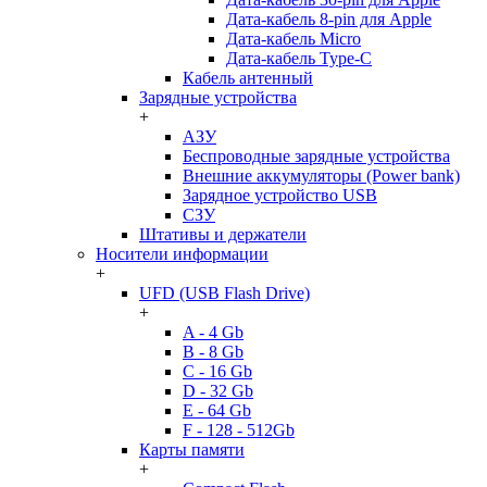
Дата-кабель 8-pin для Apple
Дата-кабель Micro
Дата-кабель Type-C
Кабель антенный
Зарядные устройства
+
АЗУ
Беспроводные зарядные устройства
Внешние аккумуляторы (Power bank)
Зарядное устройство USB
СЗУ
Штативы и держатели
Носители информации
+
UFD (USB Flash Drive)
+
A - 4 Gb
B - 8 Gb
C - 16 Gb
D - 32 Gb
E - 64 Gb
F - 128 - 512Gb
Карты памяти
+