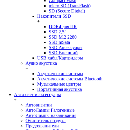
Compact Flash
micro SD (TransFlash)
SD (Secure Digital)
Накопители SSD
+
DDR4 для ПК
SSD 2,5"
SSD M.2 2280
SSD mSata
SSD Аксессуары
SSD Внешний
USB хабы/Картридеры
Аудио акустика
+
Акустические системы
Акустические системы Bluetooth
Музыкальные центры
Портативная акустика
Авто свет и аксессуары
+
Автовизитки
АвтоЛампы Галогенные
АвтоЛампы накаливания
Очиститель воздуха
Предохранители