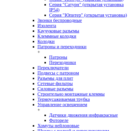
Серия "Сатурн" (открытая установка
IP54)
Серия "Юпитер" (открытая установка)
Звонки беспроводные
Изолента
Каучуковые разъемы
Клеммные колодки
Колодки
Патроны и переходники
+
Патроны
Переходники
Переключатели
Подвесы с патроном
Разъемы для плит
Сетевые фильтры
Силовые разъемы
Строительно монтажные клеммы
Термоусаживаемая трубка
Управление освещением
+
Датчики движения инфракрасные
Фотореле
Хомуты нейлоновые
Шнуры с вилкой и переключателем