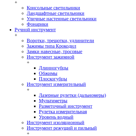
+
Консольные светильники
Ландшафтные светильники
Уличные настенные светильники
Фонарики
Ручной инструмент
+
Воротки, трещотки, удлинители
Зажимы типа Крокодил
Замки навесные, тросовые
Инструмент зажимной
+
Длинногубцы
Обжимы
Плоскогубцы
Инструмент измерительный
+
Лазерные рулетки (дальномеры)
Мультиметры
Разметочный инструмент
Рулетка измерительная
Уровень водный
Инструмент изоляционный
Инструмент режущий и пильный
+