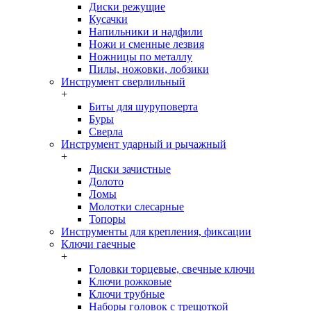
Диски режущие
Кусачки
Напильники и надфили
Ножи и сменные лезвия
Ножницы по металлу
Пилы, ножовки, лобзики
Инструмент сверлильный
+
Биты для шуруповерта
Буры
Сверла
Инструмент ударный и рычажный
+
Диски зачистные
Долото
Ломы
Молотки слесарные
Топоры
Инструменты для крепления, фиксации
Ключи гаечные
+
Головки торцевые, свечные ключи
Ключи рожковые
Ключи трубные
Наборы головок c трещоткой