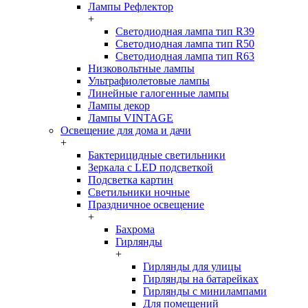
Лампы Рефлектор
+
Светодиодная лампа тип R39
Светодиодная лампа тип R50
Светодиодная лампа тип R63
Низковольтные лампы
Ультрафиолетовые лампы
Линейные галогенные лампы
Лампы декор
Лампы VINTAGE
Освещение для дома и дачи
+
Бактерицидные светильники
Зеркала с LED подсветкой
Подсветка картин
Светильники ночные
Праздничное освещение
+
Бахрома
Гирлянды
+
Гирлянды для улицы
Гирлянды на батарейках
Гирлянды с минилампами
Для помещений