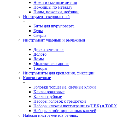
Ножи и сменные лезвия
Ножницы по металлу
Пилы, ножовки, лобзики
Инструмент сверлильный
+
Биты для шуруповерта
Буры
Сверла
Инструмент ударный и рычажный
+
Диски зачистные
Долото
Ломы
Молотки слесарные
Топоры
Инструменты для крепления, фиксации
Ключи гаечные
+
Головки торцевые, свечные ключи
Ключи рожковые
Ключи трубные
Наборы головок c трещоткой
Наборы ключей шестигранных(HEX) и TORX
Наборы комбинированных ключей
Наборы инструментов ручных