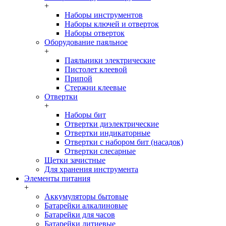
+
Наборы инструментов
Наборы ключей и отверток
Наборы отверток
Оборудование паяльное
+
Паяльники электрические
Пистолет клеевой
Припой
Стержни клеевые
Отвертки
+
Наборы бит
Отвертки диэлектрические
Отвертки индикаторные
Отвертки с набором бит (насадок)
Отвертки слесарные
Щетки зачистные
Для хранения инструмента
Элементы питания
+
Аккумуляторы бытовые
Батарейки алкалиновые
Батарейки для часов
Батарейки литиевые