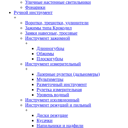
Уличные настенные светильники
Фонарики
Ручной инструмент
+
Воротки, трещотки, удлинители
Зажимы типа Крокодил
Замки навесные, тросовые
Инструмент зажимной
+
Длинногубцы
Обжимы
Плоскогубцы
Инструмент измерительный
+
Лазерные рулетки (дальномеры)
Мультиметры
Разметочный инструмент
Рулетка измерительная
Уровень водный
Инструмент изоляционный
Инструмент режущий и пильный
+
Диски режущие
Кусачки
Напильники и надфили