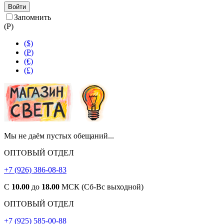
Войти
Запомнить
(
Р
)
($)
(
Р
)
(€)
(£)
Мы не даём пустых обещаний...
ОПТОВЫЙ ОТДЕЛ
+7 (926) 386-08-83
С
10.00
до
18.00
МСК (Сб-Вс выходной)
ОПТОВЫЙ ОТДЕЛ
+7 (925) 585-00-88