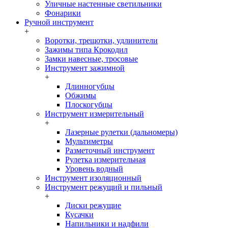
Уличные настенные светильники
Фонарики
Ручной инструмент
+
Воротки, трещотки, удлинители
Зажимы типа Крокодил
Замки навесные, тросовые
Инструмент зажимной
+
Длинногубцы
Обжимы
Плоскогубцы
Инструмент измерительный
+
Лазерные рулетки (дальномеры)
Мультиметры
Разметочный инструмент
Рулетка измерительная
Уровень водный
Инструмент изоляционный
Инструмент режущий и пильный
+
Диски режущие
Кусачки
Напильники и надфили