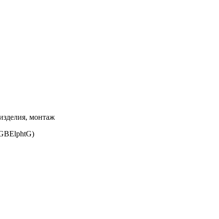
изделия, монтаж
6GBElphtG)