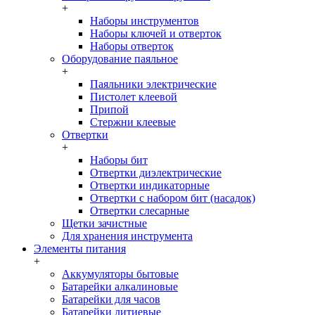
+
Наборы инструментов
Наборы ключей и отверток
Наборы отверток
Оборудование паяльное
+
Паяльники электрические
Пистолет клеевой
Припой
Стержни клеевые
Отвертки
+
Наборы бит
Отвертки диэлектрические
Отвертки индикаторные
Отвертки с набором бит (насадок)
Отвертки слесарные
Щетки зачистные
Для хранения инструмента
Элементы питания
+
Аккумуляторы бытовые
Батарейки алкалиновые
Батарейки для часов
Батарейки литиевые