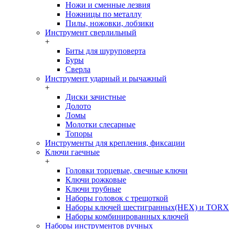
Ножи и сменные лезвия
Ножницы по металлу
Пилы, ножовки, лобзики
Инструмент сверлильный
+
Биты для шуруповерта
Буры
Сверла
Инструмент ударный и рычажный
+
Диски зачистные
Долото
Ломы
Молотки слесарные
Топоры
Инструменты для крепления, фиксации
Ключи гаечные
+
Головки торцевые, свечные ключи
Ключи рожковые
Ключи трубные
Наборы головок c трещоткой
Наборы ключей шестигранных(HEX) и TORX
Наборы комбинированных ключей
Наборы инструментов ручных