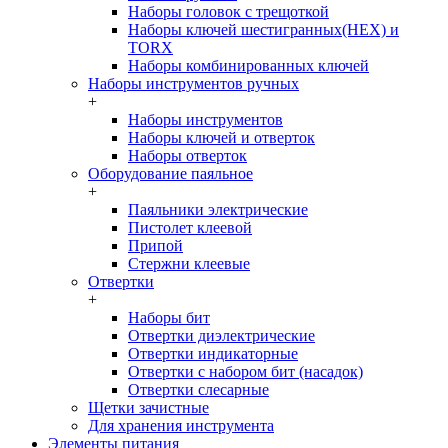
Наборы головок c трещоткой
Наборы ключей шестигранных(HEX) и
TORX
Наборы комбинированных ключей
Наборы инструментов ручных
+
Наборы инструментов
Наборы ключей и отверток
Наборы отверток
Оборудование паяльное
+
Паяльники электрические
Пистолет клеевой
Припой
Стержни клеевые
Отвертки
+
Наборы бит
Отвертки диэлектрические
Отвертки индикаторные
Отвертки с набором бит (насадок)
Отвертки слесарные
Щетки зачистные
Для хранения инструмента
Элементы питания