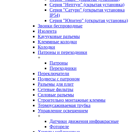
Серия "Нептун" (скрытая установка)
Серия "Сатурн" (открытая установка
IP54)
Серия "Юпитер" (открытая установка)
Звонки беспроводные
Изолента
Каучуковые разъемы
Клеммные колодки
Колодки
Патроны и переходники
+
Патроны
Переходники
Переключатели
Подвесы с патроном
Разъемы для плит
Сетевые фильтры
Силовые разъемы
Строительно монтажные клеммы
Термоусаживаемая трубка
Управление освещением
+
Датчики движения инфракрасные
Фотореле
Хомуты нейлоновые