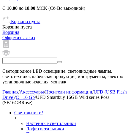
С
10.00
до
18.00
МСК (Сб-Вс выходной)
Корзина пуста
Корзина пуста
Корзина
Оформить заказ
Светодиодное LED освещение, светодиодные лампы,
светотехника, кабельная продукция, инструменты, электро
установочные изделия, монтаж
Главная
/
Аксессуары
/
Носители информации
/
UFD (USB Flash
Drive)
/
C - 16 Gb
/
UFD Smartbuy 16GB Wild series Роза
(SB16GBRose)
Светильники!
+
Настенные светильники
Лофт светильники