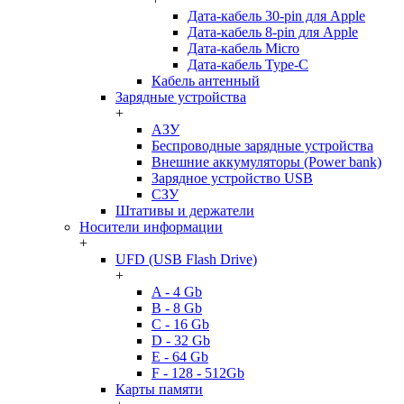
Дата-кабель 30-pin для Apple
Дата-кабель 8-pin для Apple
Дата-кабель Micro
Дата-кабель Type-C
Кабель антенный
Зарядные устройства
+
АЗУ
Беспроводные зарядные устройства
Внешние аккумуляторы (Power bank)
Зарядное устройство USB
СЗУ
Штативы и держатели
Носители информации
+
UFD (USB Flash Drive)
+
A - 4 Gb
B - 8 Gb
C - 16 Gb
D - 32 Gb
E - 64 Gb
F - 128 - 512Gb
Карты памяти