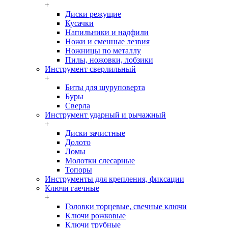
+
Диски режущие
Кусачки
Напильники и надфили
Ножи и сменные лезвия
Ножницы по металлу
Пилы, ножовки, лобзики
Инструмент сверлильный
+
Биты для шуруповерта
Буры
Сверла
Инструмент ударный и рычажный
+
Диски зачистные
Долото
Ломы
Молотки слесарные
Топоры
Инструменты для крепления, фиксации
Ключи гаечные
+
Головки торцевые, свечные ключи
Ключи рожковые
Ключи трубные