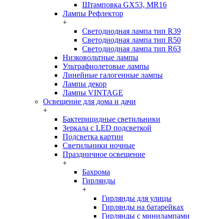
Штамповка GX53, MR16
Лампы Рефлектор
+
Светодиодная лампа тип R39
Светодиодная лампа тип R50
Светодиодная лампа тип R63
Низковольтные лампы
Ультрафиолетовые лампы
Линейные галогенные лампы
Лампы декор
Лампы VINTAGE
Освещение для дома и дачи
+
Бактерицидные светильники
Зеркала с LED подсветкой
Подсветка картин
Светильники ночные
Праздничное освещение
+
Бахрома
Гирлянды
+
Гирлянды для улицы
Гирлянды на батарейках
Гирлянды с минилампами