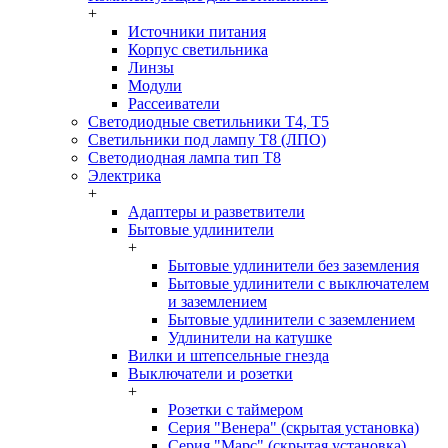
+
Источники питания
Корпус светильника
Линзы
Модули
Рассеиватели
Светодиодные светильники T4, T5
Светильники под лампу Т8 (ЛПО)
Светодиодная лампа тип T8
Электрика
+
Адаптеры и разветвители
Бытовые удлинители
+
Бытовые удлинители без заземления
Бытовые удлинители с выключателем
и заземлением
Бытовые удлинители с заземлением
Удлинители на катушке
Вилки и штепсельные гнезда
Выключатели и розетки
+
Розетки с таймером
Серия "Венера" (скрытая установка)
Серия "Марс" (скрытая установка)