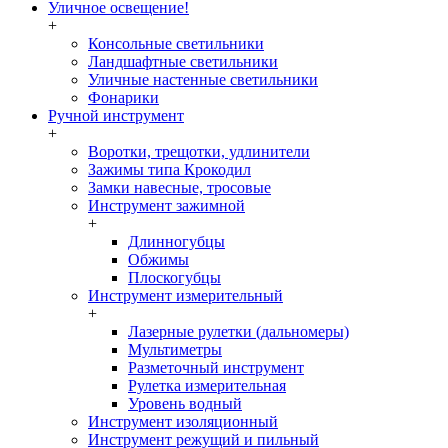
Уличное освещение!
+
Консольные светильники
Ландшафтные светильники
Уличные настенные светильники
Фонарики
Ручной инструмент
+
Воротки, трещотки, удлинители
Зажимы типа Крокодил
Замки навесные, тросовые
Инструмент зажимной
+
Длинногубцы
Обжимы
Плоскогубцы
Инструмент измерительный
+
Лазерные рулетки (дальномеры)
Мультиметры
Разметочный инструмент
Рулетка измерительная
Уровень водный
Инструмент изоляционный
Инструмент режущий и пильный