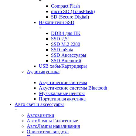
+
Compact Flash
micro SD (TransFlash)
SD (Secure Digital)
Накопители SSD
+
DDR4 для ПК
SSD 2,5"
SSD M.2 2280
SSD mSata
SSD Аксессуары
SSD Внешний
USB хабы/Картридеры
Аудио акустика
+
Акустические системы
Акустические системы Bluetooth
Музыкальные центры
Портативная акустика
Авто свет и аксессуары
+
Автовизитки
АвтоЛампы Галогенные
АвтоЛампы накаливания
Очиститель воздуха