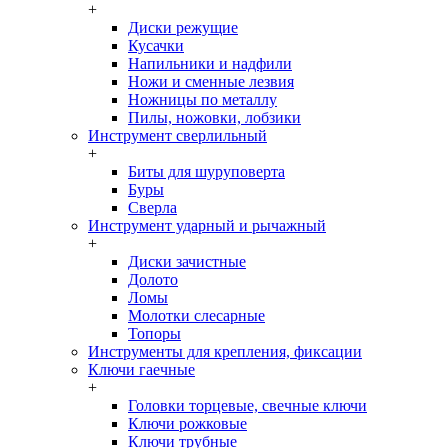
+
Диски режущие
Кусачки
Напильники и надфили
Ножи и сменные лезвия
Ножницы по металлу
Пилы, ножовки, лобзики
Инструмент сверлильный
+
Биты для шуруповерта
Буры
Сверла
Инструмент ударный и рычажный
+
Диски зачистные
Долото
Ломы
Молотки слесарные
Топоры
Инструменты для крепления, фиксации
Ключи гаечные
+
Головки торцевые, свечные ключи
Ключи рожковые
Ключи трубные