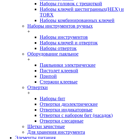
Наборы головок c трещоткой
Наборы ключей шестигранных(HEX) и
TORX
Наборы комбинированных ключей
Наборы инструментов ручных
+
Наборы инструментов
Наборы ключей и отверток
Наборы отверток
Оборудование паяльное
+
Паяльники электрические
Пистолет клеевой
Припой
Стержни клеевые
Отвертки
+
Наборы бит
Отвертки диэлектрические
Отвертки индикаторные
Отвертки с набором бит (насадок)
Отвертки слесарные
Щетки зачистные
Для хранения инструмента
Элементы питания