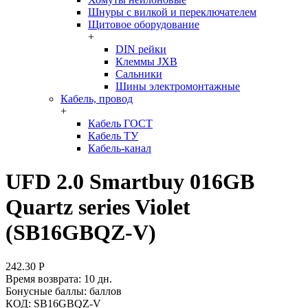
Шнуры с вилкой и переключателем
Щитовое оборудование
+
DIN рейки
Клеммы JXB
Сальники
Шины электромонтажные
Кабель, провод
+
Кабель ГОСТ
Кабель ТУ
Кабель-канал
UFD 2.0 Smartbuy 016GB
Quartz series Violet
(SB16GBQZ-V)
242.30
Р
Время возврата:
10 дн.
Бонусные баллы:
баллов
КОД:
SB16GBQZ-V