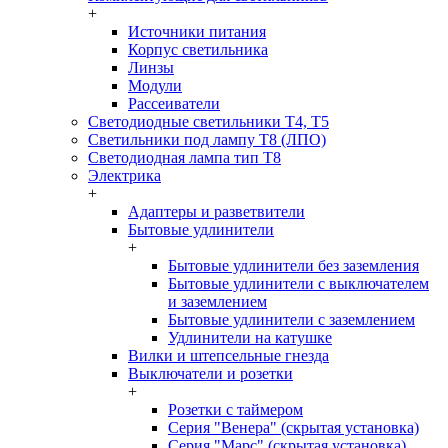
+
Источники питания
Корпус светильника
Линзы
Модули
Рассеиватели
Светодиодные светильники T4, T5
Светильники под лампу Т8 (ЛПО)
Светодиодная лампа тип T8
Электрика
+
Адаптеры и разветвители
Бытовые удлинители
+
Бытовые удлинители без заземления
Бытовые удлинители с выключателем
и заземлением
Бытовые удлинители с заземлением
Удлинители на катушке
Вилки и штепсельные гнезда
Выключатели и розетки
+
Розетки с таймером
Серия "Венера" (скрытая установка)
Серия "Марс" (скрытая установка)