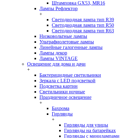
Штамповка GX53, MR16
Лампы Рефлектор
+
Светодиодная лампа тип R39
Светодиодная лампа тип R50
Светодиодная лампа тип R63
Низковольтные лампы
Ультрафиолетовые лампы
Линейные галогенные лампы
Лампы декор
Лампы VINTAGE
Освещение для дома и дачи
+
Бактерицидные светильники
Зеркала с LED подсветкой
Подсветка картин
Светильники ночные
Праздничное освещение
+
Бахрома
Гирлянды
+
Гирлянды для улицы
Гирлянды на батарейках
Гирлянды с минилампами