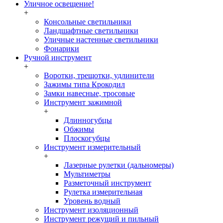
Уличное освещение!
+
Консольные светильники
Ландшафтные светильники
Уличные настенные светильники
Фонарики
Ручной инструмент
+
Воротки, трещотки, удлинители
Зажимы типа Крокодил
Замки навесные, тросовые
Инструмент зажимной
+
Длинногубцы
Обжимы
Плоскогубцы
Инструмент измерительный
+
Лазерные рулетки (дальномеры)
Мультиметры
Разметочный инструмент
Рулетка измерительная
Уровень водный
Инструмент изоляционный
Инструмент режущий и пильный