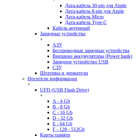
Дата-кабель 30-pin для Apple
Дата-кабель 8-pin для Apple
Дата-кабель Micro
Дата-кабель Type-C
Кабель антенный
Зарядные устройства
+
АЗУ
Беспроводные зарядные устройства
Внешние аккумуляторы (Power bank)
Зарядное устройство USB
СЗУ
Штативы и держатели
Носители информации
+
UFD (USB Flash Drive)
+
A - 4 Gb
B - 8 Gb
C - 16 Gb
D - 32 Gb
E - 64 Gb
F - 128 - 512Gb
Карты памяти