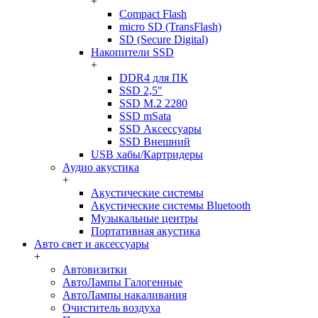
+
Compact Flash
micro SD (TransFlash)
SD (Secure Digital)
Накопители SSD
+
DDR4 для ПК
SSD 2,5"
SSD M.2 2280
SSD mSata
SSD Аксессуары
SSD Внешний
USB хабы/Картридеры
Аудио акустика
+
Акустические системы
Акустические системы Bluetooth
Музыкальные центры
Портативная акустика
Авто свет и аксессуары
+
Автовизитки
АвтоЛампы Галогенные
АвтоЛампы накаливания
Очиститель воздуха