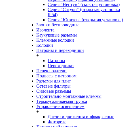
Серия "Нептун" (скрытая установка)
Серия "Сатурн" (открытая установка
IP54)
Серия "Юпитер" (открытая установка)
Звонки беспроводные
Изолента
Каучуковые разъемы
Клеммные колодки
Колодки
Патроны и переходники
+
Патроны
Переходники
Переключатели
Подвесы с патроном
Разъемы для плит
Сетевые фильтры
Силовые разъемы
Строительно монтажные клеммы
Термоусаживаемая трубка
Управление освещением
+
Датчики движения инфракрасные
Фотореле
Хомуты нейлоновые