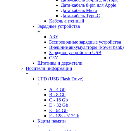
Дата-кабель 8-pin для Apple
Дата-кабель Micro
Дата-кабель Type-C
Кабель антенный
Зарядные устройства
+
АЗУ
Беспроводные зарядные устройства
Внешние аккумуляторы (Power bank)
Зарядное устройство USB
СЗУ
Штативы и держатели
Носители информации
+
UFD (USB Flash Drive)
+
A - 4 Gb
B - 8 Gb
C - 16 Gb
D - 32 Gb
E - 64 Gb
F - 128 - 512Gb
Карты памяти
+