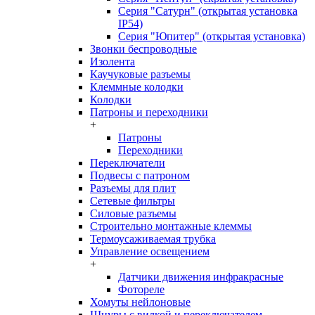
Серия "Сатурн" (открытая установка
IP54)
Серия "Юпитер" (открытая установка)
Звонки беспроводные
Изолента
Каучуковые разъемы
Клеммные колодки
Колодки
Патроны и переходники
+
Патроны
Переходники
Переключатели
Подвесы с патроном
Разъемы для плит
Сетевые фильтры
Силовые разъемы
Строительно монтажные клеммы
Термоусаживаемая трубка
Управление освещением
+
Датчики движения инфракрасные
Фотореле
Хомуты нейлоновые
Шнуры с вилкой и переключателем