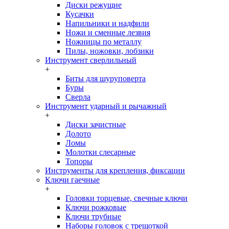
Диски режущие
Кусачки
Напильники и надфили
Ножи и сменные лезвия
Ножницы по металлу
Пилы, ножовки, лобзики
Инструмент сверлильный
+
Биты для шуруповерта
Буры
Сверла
Инструмент ударный и рычажный
+
Диски зачистные
Долото
Ломы
Молотки слесарные
Топоры
Инструменты для крепления, фиксации
Ключи гаечные
+
Головки торцевые, свечные ключи
Ключи рожковые
Ключи трубные
Наборы головок c трещоткой