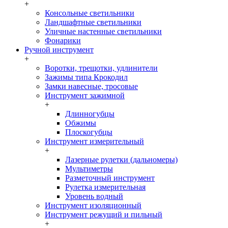
+
Консольные светильники
Ландшафтные светильники
Уличные настенные светильники
Фонарики
Ручной инструмент
+
Воротки, трещотки, удлинители
Зажимы типа Крокодил
Замки навесные, тросовые
Инструмент зажимной
+
Длинногубцы
Обжимы
Плоскогубцы
Инструмент измерительный
+
Лазерные рулетки (дальномеры)
Мультиметры
Разметочный инструмент
Рулетка измерительная
Уровень водный
Инструмент изоляционный
Инструмент режущий и пильный
+