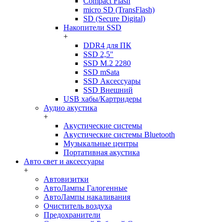
Compact Flash
micro SD (TransFlash)
SD (Secure Digital)
Накопители SSD
+
DDR4 для ПК
SSD 2,5"
SSD M.2 2280
SSD mSata
SSD Аксессуары
SSD Внешний
USB хабы/Картридеры
Аудио акустика
+
Акустические системы
Акустические системы Bluetooth
Музыкальные центры
Портативная акустика
Авто свет и аксессуары
+
Автовизитки
АвтоЛампы Галогенные
АвтоЛампы накаливания
Очиститель воздуха
Предохранители