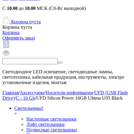
С
10.00
до
18.00
МСК (Сб-Вс выходной)
Корзина пуста
Корзина пуста
Корзина
Оформить заказ
Светодиодное LED освещение, светодиодные лампы,
светотехника, кабельная продукция, инструменты, электро
установочные изделия, монтаж
Главная
/
Аксессуары
/
Носители информации
/
UFD (USB Flash
Drive)
/
C - 16 Gb
/
UFD Silicon Power 16GB Ultima U05 Black
Светильники!
+
Настенные светильники
Лофт светильники
Подвесные светильники