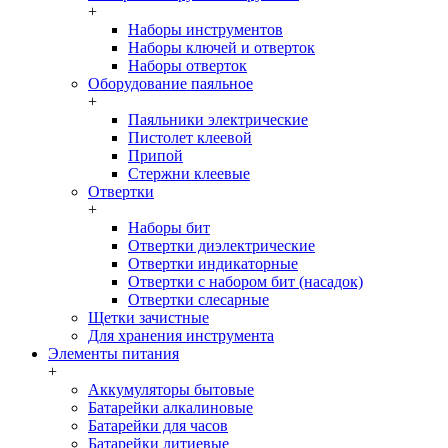
+
Наборы инструментов
Наборы ключей и отверток
Наборы отверток
Оборудование паяльное
+
Паяльники электрические
Пистолет клеевой
Припой
Стержни клеевые
Отвертки
+
Наборы бит
Отвертки диэлектрические
Отвертки индикаторные
Отвертки с набором бит (насадок)
Отвертки слесарные
Щетки зачистные
Для хранения инструмента
Элементы питания
+
Аккумуляторы бытовые
Батарейки алкалиновые
Батарейки для часов
Батарейки литиевые