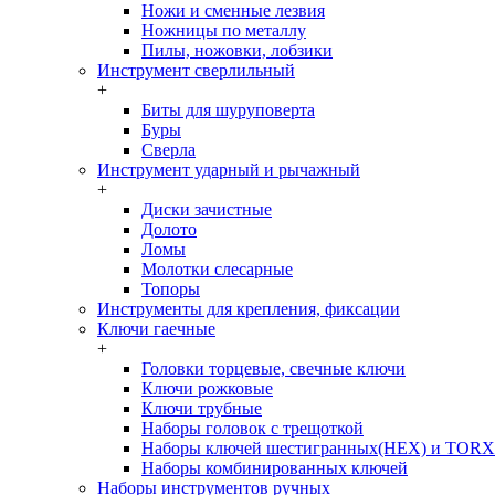
Ножи и сменные лезвия
Ножницы по металлу
Пилы, ножовки, лобзики
Инструмент сверлильный
+
Биты для шуруповерта
Буры
Сверла
Инструмент ударный и рычажный
+
Диски зачистные
Долото
Ломы
Молотки слесарные
Топоры
Инструменты для крепления, фиксации
Ключи гаечные
+
Головки торцевые, свечные ключи
Ключи рожковые
Ключи трубные
Наборы головок c трещоткой
Наборы ключей шестигранных(HEX) и TORX
Наборы комбинированных ключей
Наборы инструментов ручных