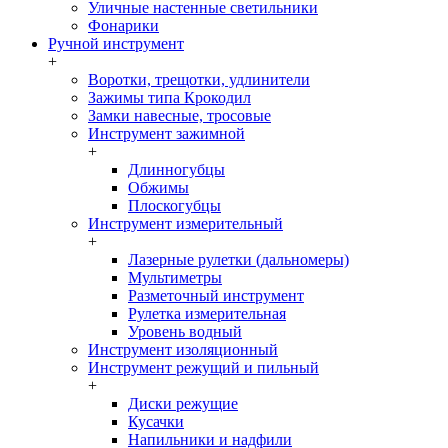
Уличные настенные светильники
Фонарики
Ручной инструмент
+
Воротки, трещотки, удлинители
Зажимы типа Крокодил
Замки навесные, тросовые
Инструмент зажимной
+
Длинногубцы
Обжимы
Плоскогубцы
Инструмент измерительный
+
Лазерные рулетки (дальномеры)
Мультиметры
Разметочный инструмент
Рулетка измерительная
Уровень водный
Инструмент изоляционный
Инструмент режущий и пильный
+
Диски режущие
Кусачки
Напильники и надфили