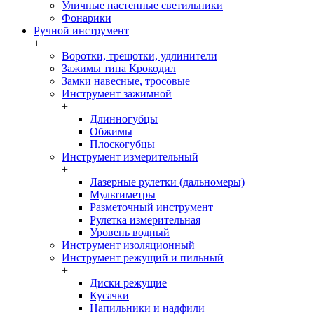
Уличные настенные светильники
Фонарики
Ручной инструмент
+
Воротки, трещотки, удлинители
Зажимы типа Крокодил
Замки навесные, тросовые
Инструмент зажимной
+
Длинногубцы
Обжимы
Плоскогубцы
Инструмент измерительный
+
Лазерные рулетки (дальномеры)
Мультиметры
Разметочный инструмент
Рулетка измерительная
Уровень водный
Инструмент изоляционный
Инструмент режущий и пильный
+
Диски режущие
Кусачки
Напильники и надфили