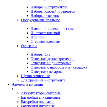
+
Наборы инструментов
Наборы ключей и отверток
Наборы отверток
Оборудование паяльное
+
Паяльники электрические
Пистолет клеевой
Припой
Стержни клеевые
Отвертки
+
Наборы бит
Отвертки диэлектрические
Отвертки индикаторные
Отвертки с набором бит (насадок)
Отвертки слесарные
Щетки зачистные
Для хранения инструмента
Элементы питания
+
Аккумуляторы бытовые
Батарейки алкалиновые
Батарейки для часов
Батарейки литиевые