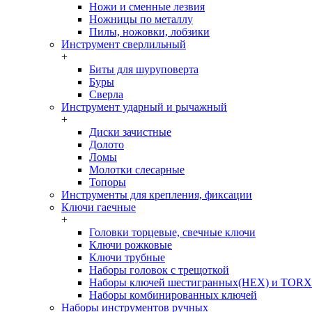
Ножи и сменные лезвия
Ножницы по металлу
Пилы, ножовки, лобзики
Инструмент сверлильный
+
Биты для шуруповерта
Буры
Сверла
Инструмент ударный и рычажный
+
Диски зачистные
Долото
Ломы
Молотки слесарные
Топоры
Инструменты для крепления, фиксации
Ключи гаечные
+
Головки торцевые, свечные ключи
Ключи рожковые
Ключи трубные
Наборы головок c трещоткой
Наборы ключей шестигранных(HEX) и TORX
Наборы комбинированных ключей
Наборы инструментов ручных