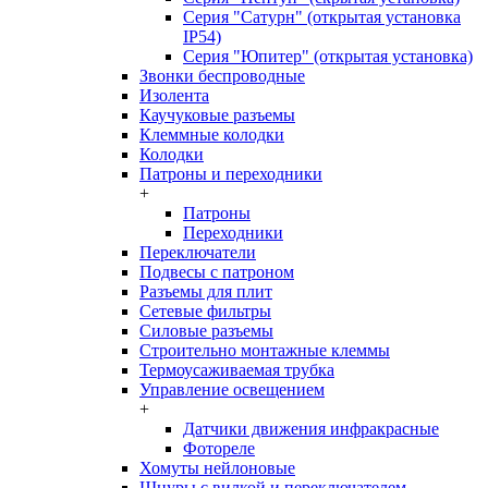
Серия "Сатурн" (открытая установка
IP54)
Серия "Юпитер" (открытая установка)
Звонки беспроводные
Изолента
Каучуковые разъемы
Клеммные колодки
Колодки
Патроны и переходники
+
Патроны
Переходники
Переключатели
Подвесы с патроном
Разъемы для плит
Сетевые фильтры
Силовые разъемы
Строительно монтажные клеммы
Термоусаживаемая трубка
Управление освещением
+
Датчики движения инфракрасные
Фотореле
Хомуты нейлоновые
Шнуры с вилкой и переключателем