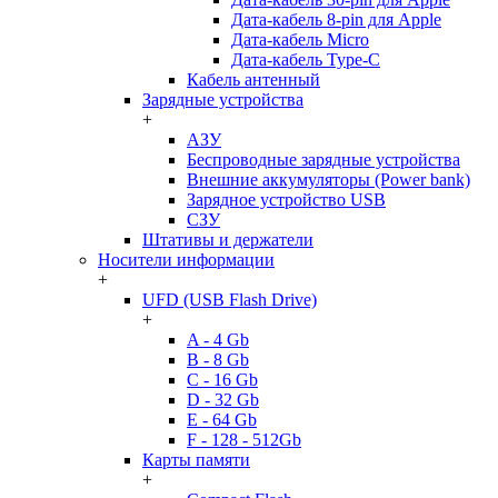
Дата-кабель 8-pin для Apple
Дата-кабель Micro
Дата-кабель Type-C
Кабель антенный
Зарядные устройства
+
АЗУ
Беспроводные зарядные устройства
Внешние аккумуляторы (Power bank)
Зарядное устройство USB
СЗУ
Штативы и держатели
Носители информации
+
UFD (USB Flash Drive)
+
A - 4 Gb
B - 8 Gb
C - 16 Gb
D - 32 Gb
E - 64 Gb
F - 128 - 512Gb
Карты памяти
+