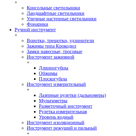
+
Консольные светильники
Ландшафтные светильники
Уличные настенные светильники
Фонарики
Ручной инструмент
+
Воротки, трещотки, удлинители
Зажимы типа Крокодил
Замки навесные, тросовые
Инструмент зажимной
+
Длинногубцы
Обжимы
Плоскогубцы
Инструмент измерительный
+
Лазерные рулетки (дальномеры)
Мультиметры
Разметочный инструмент
Рулетка измерительная
Уровень водный
Инструмент изоляционный
Инструмент режущий и пильный
+