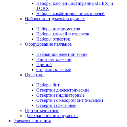
Наборы ключей шестигранных(HEX) и
TORX
Наборы комбинированных ключей
Наборы инструментов ручных
+
Наборы инструментов
Наборы ключей и отверток
Наборы отверток
Оборудование паяльное
+
Паяльники электрические
Пистолет клеевой
Припой
Стержни клеевые
Отвертки
+
Наборы бит
Отвертки диэлектрические
Отвертки индикаторные
Отвертки с набором бит (насадок)
Отвертки слесарные
Щетки зачистные
Для хранения инструмента
Элементы питания
+