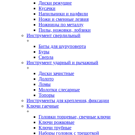
Диски режущие
Кусачки
Напильники и надфили
Ножи и сменные лезвия
Ножницы по металлу
Пилы, ножовки, лобзики
Инструмент сверлильный
+
Биты для шуруповерта
Буры
Сверла
Инструмент ударный и рычажный
+
Диски зачистные
Долото
Ломы
Молотки слесарные
Топоры
Инструменты для крепления, фиксации
Ключи гаечные
+
Головки торцевые, свечные ключи
Ключи рожковые
Ключи трубные
Наборы головок c трещоткой