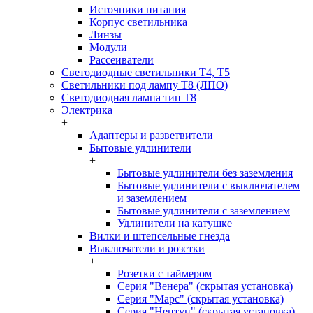
Источники питания
Корпус светильника
Линзы
Модули
Рассеиватели
Светодиодные светильники T4, T5
Светильники под лампу Т8 (ЛПО)
Светодиодная лампа тип T8
Электрика
+
Адаптеры и разветвители
Бытовые удлинители
+
Бытовые удлинители без заземления
Бытовые удлинители с выключателем
и заземлением
Бытовые удлинители с заземлением
Удлинители на катушке
Вилки и штепсельные гнезда
Выключатели и розетки
+
Розетки с таймером
Серия "Венера" (скрытая установка)
Серия "Марс" (скрытая установка)
Серия "Нептун" (скрытая установка)