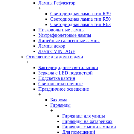
Лампы Рефлектор
+
Светодиодная лампа тип R39
Светодиодная лампа тип R50
Светодиодная лампа тип R63
Низковольтные лампы
Ультрафиолетовые лампы
Линейные галогенные лампы
Лампы декор
Лампы VINTAGE
Освещение для дома и дачи
+
Бактерицидные светильники
Зеркала с LED подсветкой
Подсветка картин
Светильники ночные
Праздничное освещение
+
Бахрома
Гирлянды
+
Гирлянды для улицы
Гирлянды на батарейках
Гирлянды с минилампами
Для помещений