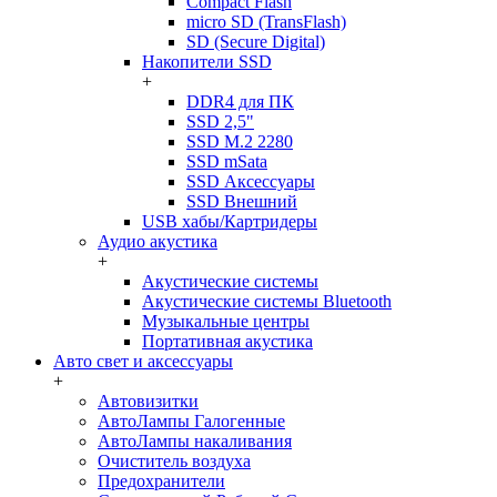
Compact Flash
micro SD (TransFlash)
SD (Secure Digital)
Накопители SSD
+
DDR4 для ПК
SSD 2,5"
SSD M.2 2280
SSD mSata
SSD Аксессуары
SSD Внешний
USB хабы/Картридеры
Аудио акустика
+
Акустические системы
Акустические системы Bluetooth
Музыкальные центры
Портативная акустика
Авто свет и аксессуары
+
Автовизитки
АвтоЛампы Галогенные
АвтоЛампы накаливания
Очиститель воздуха
Предохранители