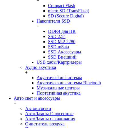
+
Compact Flash
micro SD (TransFlash)
SD (Secure Digital)
Накопители SSD
+
DDR4 для ПК
SSD 2,5"
SSD M.2 2280
SSD mSata
SSD Аксессуары
SSD Внешний
USB хабы/Картридеры
Аудио акустика
+
Акустические системы
Акустические системы Bluetooth
Музыкальные центры
Портативная акустика
Авто свет и аксессуары
+
Автовизитки
АвтоЛампы Галогенные
АвтоЛампы накаливания
Очиститель воздуха