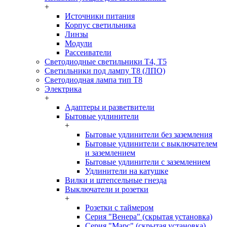
+
Источники питания
Корпус светильника
Линзы
Модули
Рассеиватели
Светодиодные светильники T4, T5
Светильники под лампу Т8 (ЛПО)
Светодиодная лампа тип T8
Электрика
+
Адаптеры и разветвители
Бытовые удлинители
+
Бытовые удлинители без заземления
Бытовые удлинители с выключателем
и заземлением
Бытовые удлинители с заземлением
Удлинители на катушке
Вилки и штепсельные гнезда
Выключатели и розетки
+
Розетки с таймером
Серия "Венера" (скрытая установка)
Серия "Марс" (скрытая установка)