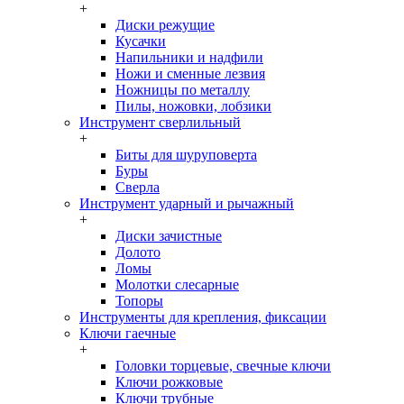
+
Диски режущие
Кусачки
Напильники и надфили
Ножи и сменные лезвия
Ножницы по металлу
Пилы, ножовки, лобзики
Инструмент сверлильный
+
Биты для шуруповерта
Буры
Сверла
Инструмент ударный и рычажный
+
Диски зачистные
Долото
Ломы
Молотки слесарные
Топоры
Инструменты для крепления, фиксации
Ключи гаечные
+
Головки торцевые, свечные ключи
Ключи рожковые
Ключи трубные