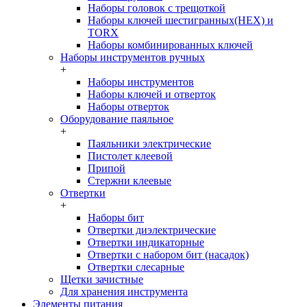
Наборы головок c трещоткой
Наборы ключей шестигранных(HEX) и
TORX
Наборы комбинированных ключей
Наборы инструментов ручных
+
Наборы инструментов
Наборы ключей и отверток
Наборы отверток
Оборудование паяльное
+
Паяльники электрические
Пистолет клеевой
Припой
Стержни клеевые
Отвертки
+
Наборы бит
Отвертки диэлектрические
Отвертки индикаторные
Отвертки с набором бит (насадок)
Отвертки слесарные
Щетки зачистные
Для хранения инструмента
Элементы питания