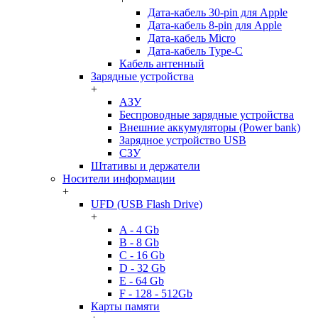
Дата-кабель 30-pin для Apple
Дата-кабель 8-pin для Apple
Дата-кабель Micro
Дата-кабель Type-C
Кабель антенный
Зарядные устройства
+
АЗУ
Беспроводные зарядные устройства
Внешние аккумуляторы (Power bank)
Зарядное устройство USB
СЗУ
Штативы и держатели
Носители информации
+
UFD (USB Flash Drive)
+
A - 4 Gb
B - 8 Gb
C - 16 Gb
D - 32 Gb
E - 64 Gb
F - 128 - 512Gb
Карты памяти