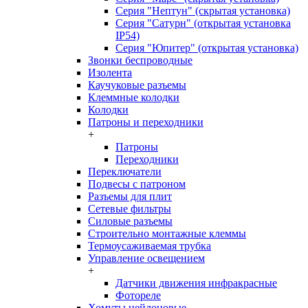
Серия "Нептун" (скрытая установка)
Серия "Сатурн" (открытая установка
IP54)
Серия "Юпитер" (открытая установка)
Звонки беспроводные
Изолента
Каучуковые разъемы
Клеммные колодки
Колодки
Патроны и переходники
+
Патроны
Переходники
Переключатели
Подвесы с патроном
Разъемы для плит
Сетевые фильтры
Силовые разъемы
Строительно монтажные клеммы
Термоусаживаемая трубка
Управление освещением
+
Датчики движения инфракрасные
Фотореле
Хомуты нейлоновые