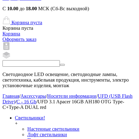
С
10.00
до
18.00
МСК (Сб-Вс выходной)
Корзина пуста
Корзина пуста
Корзина
Оформить заказ
Светодиодное LED освещение, светодиодные лампы,
светотехника, кабельная продукция, инструменты, электро
установочные изделия, монтаж
Главная
/
Аксессуары
/
Носители информации
/
UFD (USB Flash
Drive)
/
C - 16 Gb
/
UFD 3.1 Apacer 16GB AH180 OTG Type-
C+Type-A DUAL red
Светильники!
+
Настенные светильники
Лофт светильники