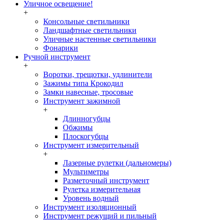
Уличное освещение!
+
Консольные светильники
Ландшафтные светильники
Уличные настенные светильники
Фонарики
Ручной инструмент
+
Воротки, трещотки, удлинители
Зажимы типа Крокодил
Замки навесные, тросовые
Инструмент зажимной
+
Длинногубцы
Обжимы
Плоскогубцы
Инструмент измерительный
+
Лазерные рулетки (дальномеры)
Мультиметры
Разметочный инструмент
Рулетка измерительная
Уровень водный
Инструмент изоляционный
Инструмент режущий и пильный