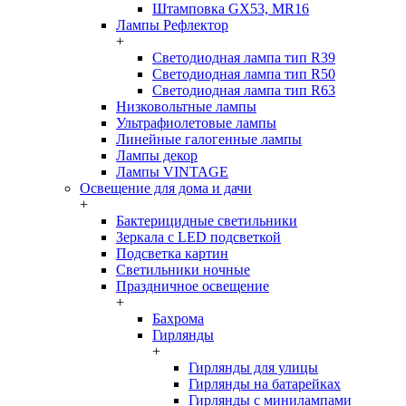
Штамповка GX53, MR16
Лампы Рефлектор
+
Светодиодная лампа тип R39
Светодиодная лампа тип R50
Светодиодная лампа тип R63
Низковольтные лампы
Ультрафиолетовые лампы
Линейные галогенные лампы
Лампы декор
Лампы VINTAGE
Освещение для дома и дачи
+
Бактерицидные светильники
Зеркала с LED подсветкой
Подсветка картин
Светильники ночные
Праздничное освещение
+
Бахрома
Гирлянды
+
Гирлянды для улицы
Гирлянды на батарейках
Гирлянды с минилампами