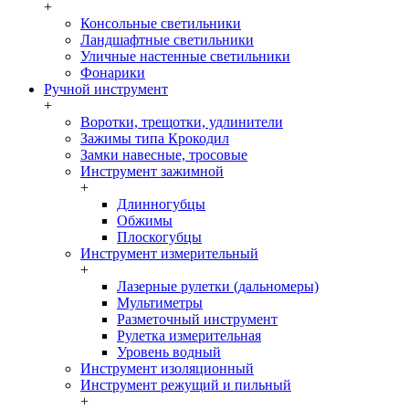
+
Консольные светильники
Ландшафтные светильники
Уличные настенные светильники
Фонарики
Ручной инструмент
+
Воротки, трещотки, удлинители
Зажимы типа Крокодил
Замки навесные, тросовые
Инструмент зажимной
+
Длинногубцы
Обжимы
Плоскогубцы
Инструмент измерительный
+
Лазерные рулетки (дальномеры)
Мультиметры
Разметочный инструмент
Рулетка измерительная
Уровень водный
Инструмент изоляционный
Инструмент режущий и пильный
+