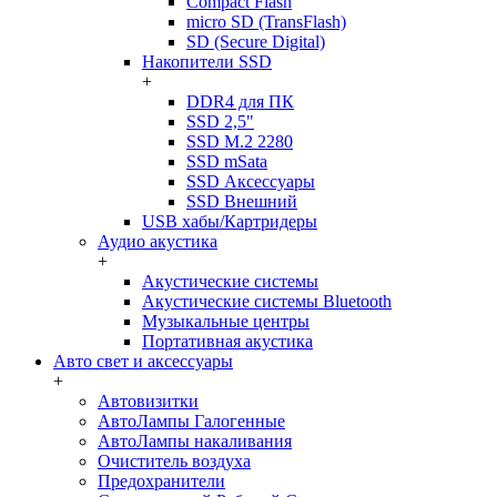
Compact Flash
micro SD (TransFlash)
SD (Secure Digital)
Накопители SSD
+
DDR4 для ПК
SSD 2,5"
SSD M.2 2280
SSD mSata
SSD Аксессуары
SSD Внешний
USB хабы/Картридеры
Аудио акустика
+
Акустические системы
Акустические системы Bluetooth
Музыкальные центры
Портативная акустика
Авто свет и аксессуары
+
Автовизитки
АвтоЛампы Галогенные
АвтоЛампы накаливания
Очиститель воздуха
Предохранители