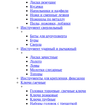
Диски режущие
Кусачки
Напильники и надфили
Ножи и сменные лезвия
Ножницы по металлу
Пилы, ножовки, лобзики
Инструмент сверлильный
+
Биты для шуруповерта
Буры
Сверла
Инструмент ударный и рычажный
+
Диски зачистные
Долото
Ломы
Молотки слесарные
Топоры
Инструменты для крепления, фиксации
Ключи гаечные
+
Головки торцевые, свечные ключи
Ключи рожковые
Ключи трубные
Наборы головок c трещоткой