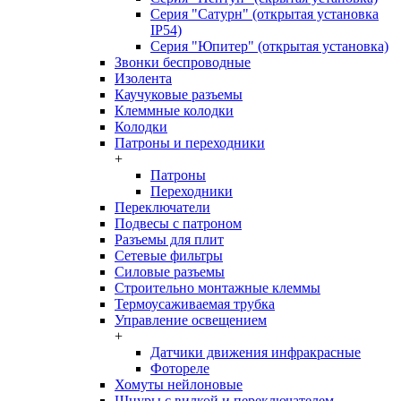
Серия "Сатурн" (открытая установка
IP54)
Серия "Юпитер" (открытая установка)
Звонки беспроводные
Изолента
Каучуковые разъемы
Клеммные колодки
Колодки
Патроны и переходники
+
Патроны
Переходники
Переключатели
Подвесы с патроном
Разъемы для плит
Сетевые фильтры
Силовые разъемы
Строительно монтажные клеммы
Термоусаживаемая трубка
Управление освещением
+
Датчики движения инфракрасные
Фотореле
Хомуты нейлоновые
Шнуры с вилкой и переключателем