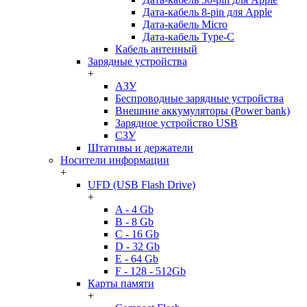
Дата-кабель 8-pin для Apple
Дата-кабель Micro
Дата-кабель Type-C
Кабель антенный
Зарядные устройства
+
АЗУ
Беспроводные зарядные устройства
Внешние аккумуляторы (Power bank)
Зарядное устройство USB
СЗУ
Штативы и держатели
Носители информации
+
UFD (USB Flash Drive)
+
A - 4 Gb
B - 8 Gb
C - 16 Gb
D - 32 Gb
E - 64 Gb
F - 128 - 512Gb
Карты памяти
+