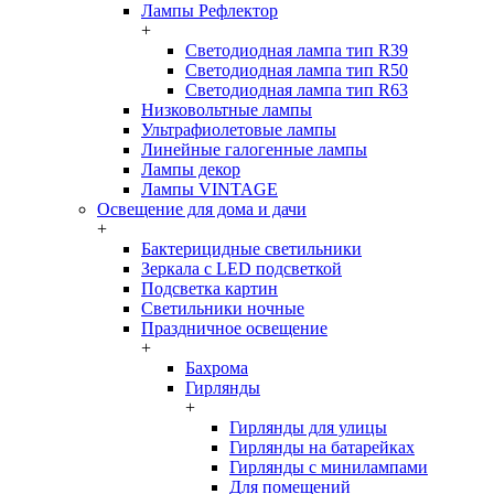
Лампы Рефлектор
+
Светодиодная лампа тип R39
Светодиодная лампа тип R50
Светодиодная лампа тип R63
Низковольтные лампы
Ультрафиолетовые лампы
Линейные галогенные лампы
Лампы декор
Лампы VINTAGE
Освещение для дома и дачи
+
Бактерицидные светильники
Зеркала с LED подсветкой
Подсветка картин
Светильники ночные
Праздничное освещение
+
Бахрома
Гирлянды
+
Гирлянды для улицы
Гирлянды на батарейках
Гирлянды с минилампами
Для помещений