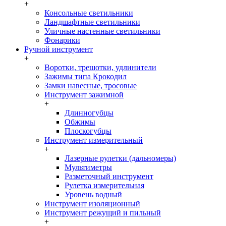
+
Консольные светильники
Ландшафтные светильники
Уличные настенные светильники
Фонарики
Ручной инструмент
+
Воротки, трещотки, удлинители
Зажимы типа Крокодил
Замки навесные, тросовые
Инструмент зажимной
+
Длинногубцы
Обжимы
Плоскогубцы
Инструмент измерительный
+
Лазерные рулетки (дальномеры)
Мультиметры
Разметочный инструмент
Рулетка измерительная
Уровень водный
Инструмент изоляционный
Инструмент режущий и пильный
+