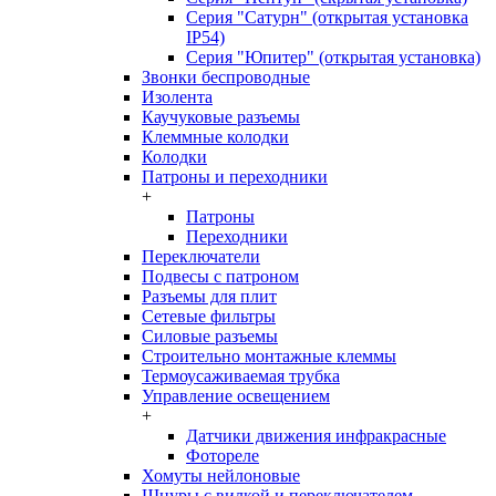
Серия "Сатурн" (открытая установка
IP54)
Серия "Юпитер" (открытая установка)
Звонки беспроводные
Изолента
Каучуковые разъемы
Клеммные колодки
Колодки
Патроны и переходники
+
Патроны
Переходники
Переключатели
Подвесы с патроном
Разъемы для плит
Сетевые фильтры
Силовые разъемы
Строительно монтажные клеммы
Термоусаживаемая трубка
Управление освещением
+
Датчики движения инфракрасные
Фотореле
Хомуты нейлоновые
Шнуры с вилкой и переключателем