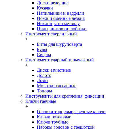
Диски режущие
Кусачки
Напильники и надфили
Ножи и сменные лезвия
Ножницы по металлу
Пилы, ножовки, лобзики
Инструмент сверлильный
+
Биты для шуруповерта
Буры
Сверла
Инструмент ударный и рычажный
+
Диски зачистные
Долото
Ломы
Молотки слесарные
Топоры
Инструменты для крепления, фиксации
Ключи гаечные
+
Головки торцевые, свечные ключи
Ключи рожковые
Ключи трубные
Наборы головок c трещоткой