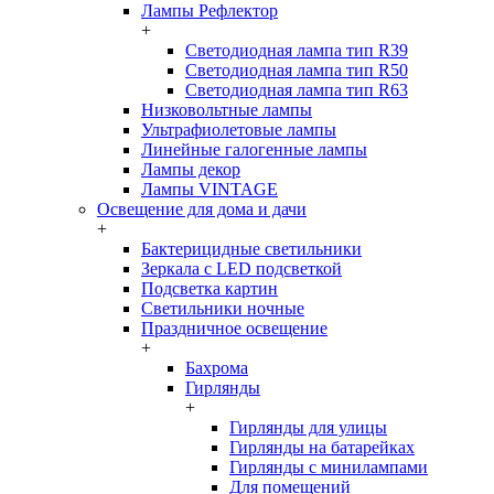
Лампы Рефлектор
+
Светодиодная лампа тип R39
Светодиодная лампа тип R50
Светодиодная лампа тип R63
Низковольтные лампы
Ультрафиолетовые лампы
Линейные галогенные лампы
Лампы декор
Лампы VINTAGE
Освещение для дома и дачи
+
Бактерицидные светильники
Зеркала с LED подсветкой
Подсветка картин
Светильники ночные
Праздничное освещение
+
Бахрома
Гирлянды
+
Гирлянды для улицы
Гирлянды на батарейках
Гирлянды с минилампами
Для помещений