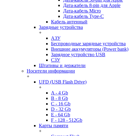
Дата-кабель 8-pin для Apple
Дата-кабель Micro
Дата-кабель Type-C
Кабель антенный
Зарядные устройства
+
АЗУ
Беспроводные зарядные устройства
Внешние аккумуляторы (Power bank)
Зарядное устройство USB
СЗУ
Штативы и держатели
Носители информации
+
UFD (USB Flash Drive)
+
A - 4 Gb
B - 8 Gb
C - 16 Gb
D - 32 Gb
E - 64 Gb
F - 128 - 512Gb
Карты памяти
+