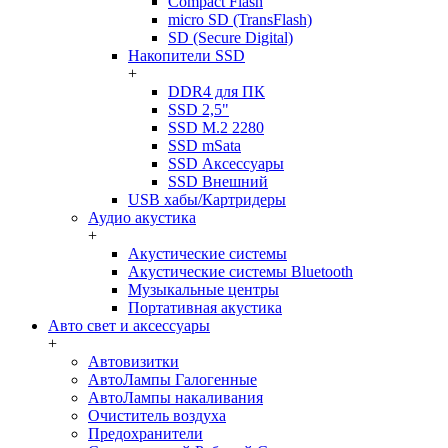
Compact Flash
micro SD (TransFlash)
SD (Secure Digital)
Накопители SSD
+
DDR4 для ПК
SSD 2,5"
SSD M.2 2280
SSD mSata
SSD Аксессуары
SSD Внешний
USB хабы/Картридеры
Аудио акустика
+
Акустические системы
Акустические системы Bluetooth
Музыкальные центры
Портативная акустика
Авто свет и аксессуары
+
Автовизитки
АвтоЛампы Галогенные
АвтоЛампы накаливания
Очиститель воздуха
Предохранители