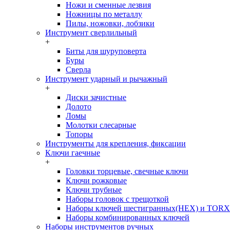
Ножи и сменные лезвия
Ножницы по металлу
Пилы, ножовки, лобзики
Инструмент сверлильный
+
Биты для шуруповерта
Буры
Сверла
Инструмент ударный и рычажный
+
Диски зачистные
Долото
Ломы
Молотки слесарные
Топоры
Инструменты для крепления, фиксации
Ключи гаечные
+
Головки торцевые, свечные ключи
Ключи рожковые
Ключи трубные
Наборы головок c трещоткой
Наборы ключей шестигранных(HEX) и TORX
Наборы комбинированных ключей
Наборы инструментов ручных