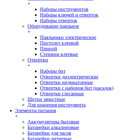
+
Наборы инструментов
Наборы ключей и отверток
Наборы отверток
Оборудование паяльное
+
Паяльники электрические
Пистолет клеевой
Припой
Стержни клеевые
Отвертки
+
Наборы бит
Отвертки диэлектрические
Отвертки индикаторные
Отвертки с набором бит (насадок)
Отвертки слесарные
Щетки зачистные
Для хранения инструмента
Элементы питания
+
Аккумуляторы бытовые
Батарейки алкалиновые
Батарейки для часов
Батарейки литиевые