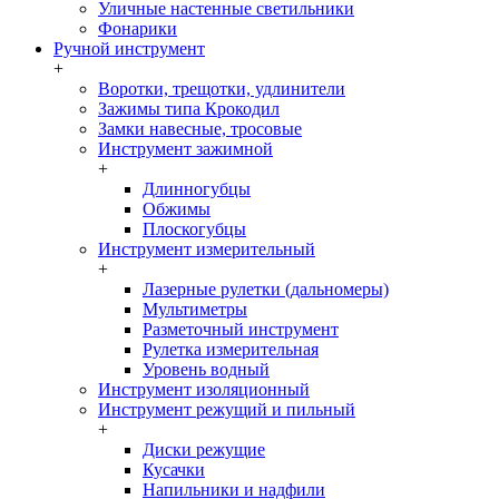
Уличные настенные светильники
Фонарики
Ручной инструмент
+
Воротки, трещотки, удлинители
Зажимы типа Крокодил
Замки навесные, тросовые
Инструмент зажимной
+
Длинногубцы
Обжимы
Плоскогубцы
Инструмент измерительный
+
Лазерные рулетки (дальномеры)
Мультиметры
Разметочный инструмент
Рулетка измерительная
Уровень водный
Инструмент изоляционный
Инструмент режущий и пильный
+
Диски режущие
Кусачки
Напильники и надфили