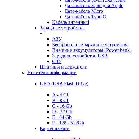
Дата-кабель 8-pin для Apple
Дата-кабель Micro
Дата-кабель Type-C
Кабель антенный
Зарядные устройства
+
АЗУ
Беспроводные зарядные устройства
Внешние аккумуляторы (Power bank)
Зарядное устройство USB
СЗУ
Штативы и держатели
Носители информации
+
UFD (USB Flash Drive)
+
A - 4 Gb
B - 8 Gb
C - 16 Gb
D - 32 Gb
E - 64 Gb
F - 128 - 512Gb
Карты памяти
+