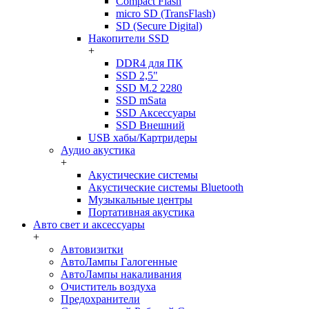
Compact Flash
micro SD (TransFlash)
SD (Secure Digital)
Накопители SSD
+
DDR4 для ПК
SSD 2,5"
SSD M.2 2280
SSD mSata
SSD Аксессуары
SSD Внешний
USB хабы/Картридеры
Аудио акустика
+
Акустические системы
Акустические системы Bluetooth
Музыкальные центры
Портативная акустика
Авто свет и аксессуары
+
Автовизитки
АвтоЛампы Галогенные
АвтоЛампы накаливания
Очиститель воздуха
Предохранители