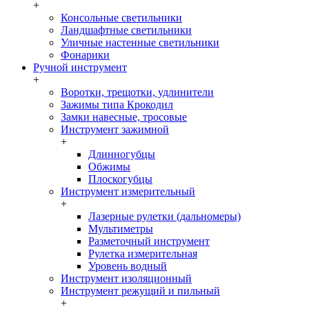
+
Консольные светильники
Ландшафтные светильники
Уличные настенные светильники
Фонарики
Ручной инструмент
+
Воротки, трещотки, удлинители
Зажимы типа Крокодил
Замки навесные, тросовые
Инструмент зажимной
+
Длинногубцы
Обжимы
Плоскогубцы
Инструмент измерительный
+
Лазерные рулетки (дальномеры)
Мультиметры
Разметочный инструмент
Рулетка измерительная
Уровень водный
Инструмент изоляционный
Инструмент режущий и пильный
+