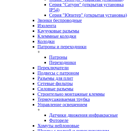
Серия "Сатурн" (открытая установка
IP54)
Серия "Юпитер" (открытая установка)
Звонки беспроводные
Изолента
Каучуковые разъемы
Клеммные колодки
Колодки
Патроны и переходники
+
Патроны
Переходники
Переключатели
Подвесы с патроном
Разъемы для плит
Сетевые фильтры
Силовые разъемы
Строительно монтажные клеммы
Термоусаживаемая трубка
Управление освещением
+
Датчики движения инфракрасные
Фотореле
Хомуты нейлоновые
Шнуры с вилкой и переключателем