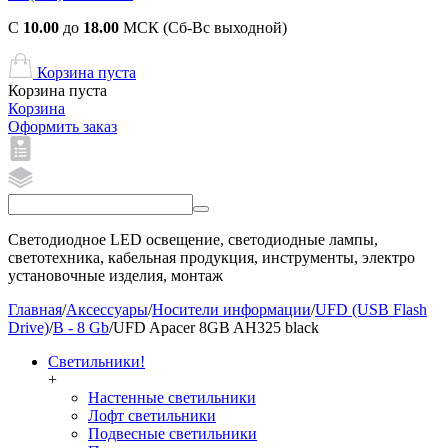
С
10.00
до
18.00
МСК (Сб-Вс выходной)
Корзина пуста
Корзина пуста
Корзина
Оформить заказ
Светодиодное LED освещение, светодиодные лампы,
светотехника, кабельная продукция, инструменты, электро
установочные изделия, монтаж
Главная
/
Аксессуары
/
Носители информации
/
UFD (USB Flash
Drive)
/
B - 8 Gb
/
UFD Apacer 8GB AH325 black
Светильники!
+
Настенные светильники
Лофт светильники
Подвесные светильники