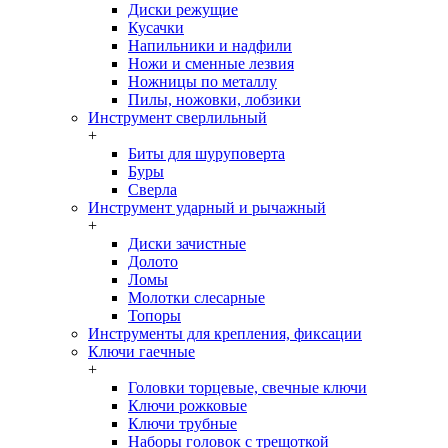
Диски режущие
Кусачки
Напильники и надфили
Ножи и сменные лезвия
Ножницы по металлу
Пилы, ножовки, лобзики
Инструмент сверлильный
+
Биты для шуруповерта
Буры
Сверла
Инструмент ударный и рычажный
+
Диски зачистные
Долото
Ломы
Молотки слесарные
Топоры
Инструменты для крепления, фиксации
Ключи гаечные
+
Головки торцевые, свечные ключи
Ключи рожковые
Ключи трубные
Наборы головок c трещоткой