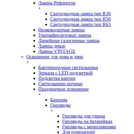
Лампы Рефлектор
+
Светодиодная лампа тип R39
Светодиодная лампа тип R50
Светодиодная лампа тип R63
Низковольтные лампы
Ультрафиолетовые лампы
Линейные галогенные лампы
Лампы декор
Лампы VINTAGE
Освещение для дома и дачи
+
Бактерицидные светильники
Зеркала с LED подсветкой
Подсветка картин
Светильники ночные
Праздничное освещение
+
Бахрома
Гирлянды
+
Гирлянды для улицы
Гирлянды на батарейках
Гирлянды с минилампами
Для помещений