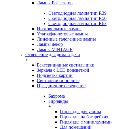
Лампы Рефлектор
+
Светодиодная лампа тип R39
Светодиодная лампа тип R50
Светодиодная лампа тип R63
Низковольтные лампы
Ультрафиолетовые лампы
Линейные галогенные лампы
Лампы декор
Лампы VINTAGE
Освещение для дома и дачи
+
Бактерицидные светильники
Зеркала с LED подсветкой
Подсветка картин
Светильники ночные
Праздничное освещение
+
Бахрома
Гирлянды
+
Гирлянды для улицы
Гирлянды на батарейках
Гирлянды с минилампами
Для помещений