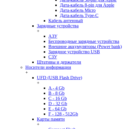
Дата-кабель 8-pin для Apple
Дата-кабель Micro
Дата-кабель Type-C
Кабель антенный
Зарядные устройства
+
АЗУ
Беспроводные зарядные устройства
Внешние аккумуляторы (Power bank)
Зарядное устройство USB
СЗУ
Штативы и держатели
Носители информации
+
UFD (USB Flash Drive)
+
A - 4 Gb
B - 8 Gb
C - 16 Gb
D - 32 Gb
E - 64 Gb
F - 128 - 512Gb
Карты памяти
+