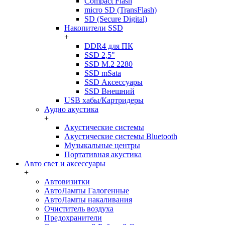
Compact Flash
micro SD (TransFlash)
SD (Secure Digital)
Накопители SSD
+
DDR4 для ПК
SSD 2,5"
SSD M.2 2280
SSD mSata
SSD Аксессуары
SSD Внешний
USB хабы/Картридеры
Аудио акустика
+
Акустические системы
Акустические системы Bluetooth
Музыкальные центры
Портативная акустика
Авто свет и аксессуары
+
Автовизитки
АвтоЛампы Галогенные
АвтоЛампы накаливания
Очиститель воздуха
Предохранители