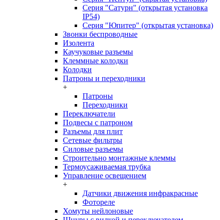
Серия "Сатурн" (открытая установка
IP54)
Серия "Юпитер" (открытая установка)
Звонки беспроводные
Изолента
Каучуковые разъемы
Клеммные колодки
Колодки
Патроны и переходники
+
Патроны
Переходники
Переключатели
Подвесы с патроном
Разъемы для плит
Сетевые фильтры
Силовые разъемы
Строительно монтажные клеммы
Термоусаживаемая трубка
Управление освещением
+
Датчики движения инфракрасные
Фотореле
Хомуты нейлоновые
Шнуры с вилкой и переключателем