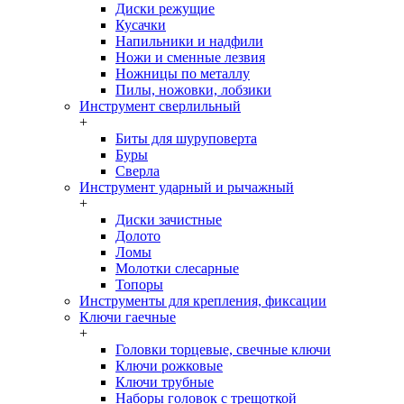
Диски режущие
Кусачки
Напильники и надфили
Ножи и сменные лезвия
Ножницы по металлу
Пилы, ножовки, лобзики
Инструмент сверлильный
+
Биты для шуруповерта
Буры
Сверла
Инструмент ударный и рычажный
+
Диски зачистные
Долото
Ломы
Молотки слесарные
Топоры
Инструменты для крепления, фиксации
Ключи гаечные
+
Головки торцевые, свечные ключи
Ключи рожковые
Ключи трубные
Наборы головок c трещоткой