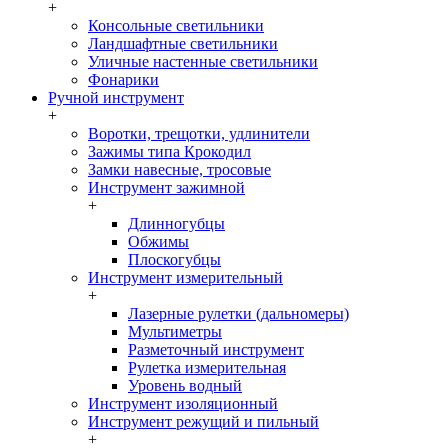
+
Консольные светильники
Ландшафтные светильники
Уличные настенные светильники
Фонарики
Ручной инструмент
+
Воротки, трещотки, удлинители
Зажимы типа Крокодил
Замки навесные, тросовые
Инструмент зажимной
+
Длинногубцы
Обжимы
Плоскогубцы
Инструмент измерительный
+
Лазерные рулетки (дальномеры)
Мультиметры
Разметочный инструмент
Рулетка измерительная
Уровень водный
Инструмент изоляционный
Инструмент режущий и пильный
+