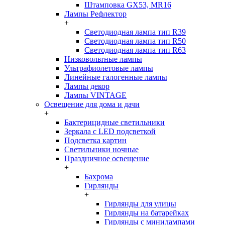
Штамповка GX53, MR16
Лампы Рефлектор
+
Светодиодная лампа тип R39
Светодиодная лампа тип R50
Светодиодная лампа тип R63
Низковольтные лампы
Ультрафиолетовые лампы
Линейные галогенные лампы
Лампы декор
Лампы VINTAGE
Освещение для дома и дачи
+
Бактерицидные светильники
Зеркала с LED подсветкой
Подсветка картин
Светильники ночные
Праздничное освещение
+
Бахрома
Гирлянды
+
Гирлянды для улицы
Гирлянды на батарейках
Гирлянды с минилампами