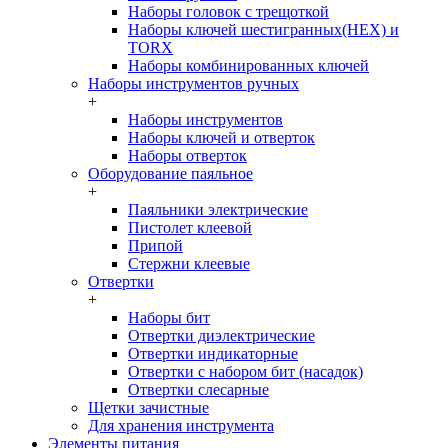
Наборы головок c трещоткой
Наборы ключей шестигранных(HEX) и
TORX
Наборы комбинированных ключей
Наборы инструментов ручных
+
Наборы инструментов
Наборы ключей и отверток
Наборы отверток
Оборудование паяльное
+
Паяльники электрические
Пистолет клеевой
Припой
Стержни клеевые
Отвертки
+
Наборы бит
Отвертки диэлектрические
Отвертки индикаторные
Отвертки с набором бит (насадок)
Отвертки слесарные
Щетки зачистные
Для хранения инструмента
Элементы питания