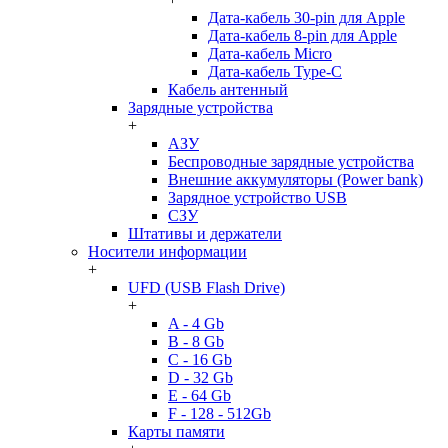
Дата-кабель 30-pin для Apple
Дата-кабель 8-pin для Apple
Дата-кабель Micro
Дата-кабель Type-C
Кабель антенный
Зарядные устройства
+
АЗУ
Беспроводные зарядные устройства
Внешние аккумуляторы (Power bank)
Зарядное устройство USB
СЗУ
Штативы и держатели
Носители информации
+
UFD (USB Flash Drive)
+
A - 4 Gb
B - 8 Gb
C - 16 Gb
D - 32 Gb
E - 64 Gb
F - 128 - 512Gb
Карты памяти