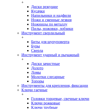
+
Диски режущие
Кусачки
Напильники и надфили
Ножи и сменные лезвия
Ножницы по металлу
Пилы, ножовки, лобзики
Инструмент сверлильный
+
Биты для шуруповерта
Буры
Сверла
Инструмент ударный и рычажный
+
Диски зачистные
Долото
Ломы
Молотки слесарные
Топоры
Инструменты для крепления, фиксации
Ключи гаечные
+
Головки торцевые, свечные ключи
Ключи рожковые
Ключи трубные