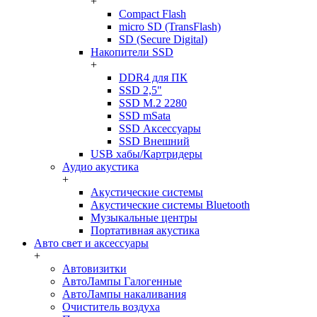
+
Compact Flash
micro SD (TransFlash)
SD (Secure Digital)
Накопители SSD
+
DDR4 для ПК
SSD 2,5"
SSD M.2 2280
SSD mSata
SSD Аксессуары
SSD Внешний
USB хабы/Картридеры
Аудио акустика
+
Акустические системы
Акустические системы Bluetooth
Музыкальные центры
Портативная акустика
Авто свет и аксессуары
+
Автовизитки
АвтоЛампы Галогенные
АвтоЛампы накаливания
Очиститель воздуха