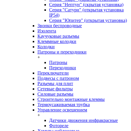
Серия "Нептун" (скрытая установка)
Серия "Сатурн" (открытая установка
IP54)
Серия "Юпитер" (открытая установка)
Звонки беспроводные
Изолента
Каучуковые разъемы
Клеммные колодки
Колодки
Патроны и переходники
+
Патроны
Переходники
Переключатели
Подвесы с патроном
Разъемы для плит
Сетевые фильтры
Силовые разъемы
Строительно монтажные клеммы
Термоусаживаемая трубка
Управление освещением
+
Датчики движения инфракрасные
Фотореле
Хомуты нейлоновые