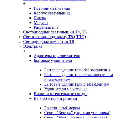
+
Источники питания
Корпус светильника
Линзы
Модули
Рассеиватели
Светодиодные светильники T4, T5
Светильники под лампу Т8 (ЛПО)
Светодиодная лампа тип T8
Электрика
+
Адаптеры и разветвители
Бытовые удлинители
+
Бытовые удлинители без заземления
Бытовые удлинители с выключателем
и заземлением
Бытовые удлинители с заземлением
Удлинители на катушке
Вилки и штепсельные гнезда
Выключатели и розетки
+
Розетки с таймером
Серия "Венера" (скрытая установка)
Серия "Марс" (скрытая установка)