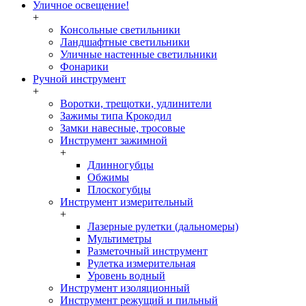
Уличное освещение!
+
Консольные светильники
Ландшафтные светильники
Уличные настенные светильники
Фонарики
Ручной инструмент
+
Воротки, трещотки, удлинители
Зажимы типа Крокодил
Замки навесные, тросовые
Инструмент зажимной
+
Длинногубцы
Обжимы
Плоскогубцы
Инструмент измерительный
+
Лазерные рулетки (дальномеры)
Мультиметры
Разметочный инструмент
Рулетка измерительная
Уровень водный
Инструмент изоляционный
Инструмент режущий и пильный