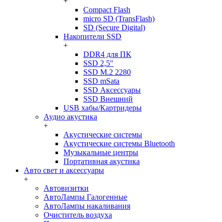
+
Compact Flash
micro SD (TransFlash)
SD (Secure Digital)
Накопители SSD
+
DDR4 для ПК
SSD 2,5"
SSD M.2 2280
SSD mSata
SSD Аксессуары
SSD Внешний
USB хабы/Картридеры
Аудио акустика
+
Акустические системы
Акустические системы Bluetooth
Музыкальные центры
Портативная акустика
Авто свет и аксессуары
+
Автовизитки
АвтоЛампы Галогенные
АвтоЛампы накаливания
Очиститель воздуха