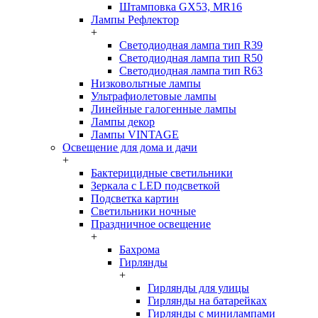
Штамповка GX53, MR16
Лампы Рефлектор
+
Светодиодная лампа тип R39
Светодиодная лампа тип R50
Светодиодная лампа тип R63
Низковольтные лампы
Ультрафиолетовые лампы
Линейные галогенные лампы
Лампы декор
Лампы VINTAGE
Освещение для дома и дачи
+
Бактерицидные светильники
Зеркала с LED подсветкой
Подсветка картин
Светильники ночные
Праздничное освещение
+
Бахрома
Гирлянды
+
Гирлянды для улицы
Гирлянды на батарейках
Гирлянды с минилампами