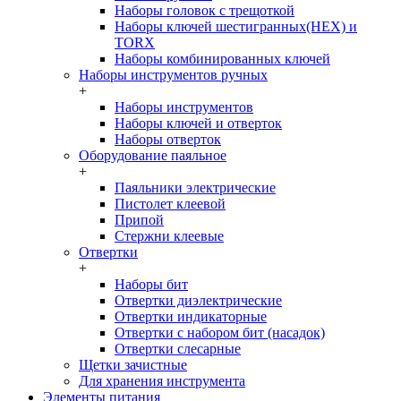
Наборы головок c трещоткой
Наборы ключей шестигранных(HEX) и
TORX
Наборы комбинированных ключей
Наборы инструментов ручных
+
Наборы инструментов
Наборы ключей и отверток
Наборы отверток
Оборудование паяльное
+
Паяльники электрические
Пистолет клеевой
Припой
Стержни клеевые
Отвертки
+
Наборы бит
Отвертки диэлектрические
Отвертки индикаторные
Отвертки с набором бит (насадок)
Отвертки слесарные
Щетки зачистные
Для хранения инструмента
Элементы питания