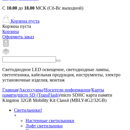
С
10.00
до
18.00
МСК (Сб-Вс выходной)
Корзина пуста
Корзина пуста
Корзина
Оформить заказ
Светодиодное LED освещение, светодиодные лампы,
светотехника, кабельная продукция, инструменты, электро
установочные изделия, монтаж
Главная
/
Аксессуары
/
Носители информации
/
Карты
памяти
/
micro SD (TransFlash)
/
micro SDHC карта памяти
Kingston 32GB Mobility Kit Class4 (MBLY4G2/32GB)
Светильники!
+
Настенные светильники
Лофт светильники