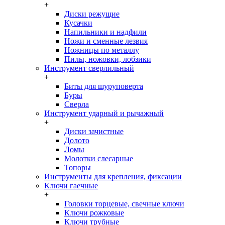
+
Диски режущие
Кусачки
Напильники и надфили
Ножи и сменные лезвия
Ножницы по металлу
Пилы, ножовки, лобзики
Инструмент сверлильный
+
Биты для шуруповерта
Буры
Сверла
Инструмент ударный и рычажный
+
Диски зачистные
Долото
Ломы
Молотки слесарные
Топоры
Инструменты для крепления, фиксации
Ключи гаечные
+
Головки торцевые, свечные ключи
Ключи рожковые
Ключи трубные