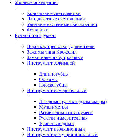
Уличное освещение!
+
Консольные светильники
Ландшафтные светильники
Уличные настенные светильники
Фонарики
Ручной инструмент
+
Воротки, трещотки, удлинители
Зажимы типа Крокодил
Замки навесные, тросовые
Инструмент зажимной
+
Длинногубцы
Обжимы
Плоскогубцы
Инструмент измерительный
+
Лазерные рулетки (дальномеры)
Мультиметры
Разметочный инструмент
Рулетка измерительная
Уровень водный
Инструмент изоляционный
Инструмент режущий и пильный