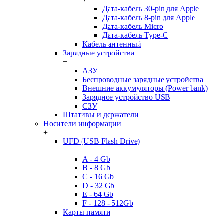
Дата-кабель 30-pin для Apple
Дата-кабель 8-pin для Apple
Дата-кабель Micro
Дата-кабель Type-C
Кабель антенный
Зарядные устройства
+
АЗУ
Беспроводные зарядные устройства
Внешние аккумуляторы (Power bank)
Зарядное устройство USB
СЗУ
Штативы и держатели
Носители информации
+
UFD (USB Flash Drive)
+
A - 4 Gb
B - 8 Gb
C - 16 Gb
D - 32 Gb
E - 64 Gb
F - 128 - 512Gb
Карты памяти