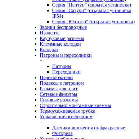
Серия "Нептун" (скрытая установка)
Серия "Сатурн" (открытая установка
IP54)
Серия "Юпитер" (открытая установка)
Звонки беспроводные
Изолента
Каучуковые разъемы
Клеммные колодки
Колодки
Патроны и переходники
+
Патроны
Переходники
Переключатели
Подвесы с патроном
Разъемы для плит
Сетевые фильтры
Силовые разъемы
Строительно монтажные клеммы
Термоусаживаемая трубка
Управление освещением
+
Датчики движения инфракрасные
Фотореле
Хомуты нейлоновые