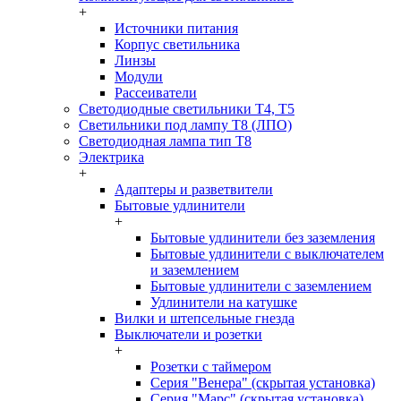
+
Источники питания
Корпус светильника
Линзы
Модули
Рассеиватели
Светодиодные светильники T4, T5
Светильники под лампу Т8 (ЛПО)
Светодиодная лампа тип T8
Электрика
+
Адаптеры и разветвители
Бытовые удлинители
+
Бытовые удлинители без заземления
Бытовые удлинители с выключателем
и заземлением
Бытовые удлинители с заземлением
Удлинители на катушке
Вилки и штепсельные гнезда
Выключатели и розетки
+
Розетки с таймером
Серия "Венера" (скрытая установка)
Серия "Марс" (скрытая установка)