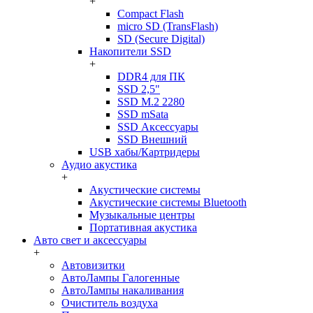
+
Compact Flash
micro SD (TransFlash)
SD (Secure Digital)
Накопители SSD
+
DDR4 для ПК
SSD 2,5"
SSD M.2 2280
SSD mSata
SSD Аксессуары
SSD Внешний
USB хабы/Картридеры
Аудио акустика
+
Акустические системы
Акустические системы Bluetooth
Музыкальные центры
Портативная акустика
Авто свет и аксессуары
+
Автовизитки
АвтоЛампы Галогенные
АвтоЛампы накаливания
Очиститель воздуха