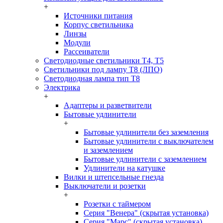
+
Источники питания
Корпус светильника
Линзы
Модули
Рассеиватели
Светодиодные светильники T4, T5
Светильники под лампу Т8 (ЛПО)
Светодиодная лампа тип T8
Электрика
+
Адаптеры и разветвители
Бытовые удлинители
+
Бытовые удлинители без заземления
Бытовые удлинители с выключателем
и заземлением
Бытовые удлинители с заземлением
Удлинители на катушке
Вилки и штепсельные гнезда
Выключатели и розетки
+
Розетки с таймером
Серия "Венера" (скрытая установка)
Серия "Марс" (скрытая установка)