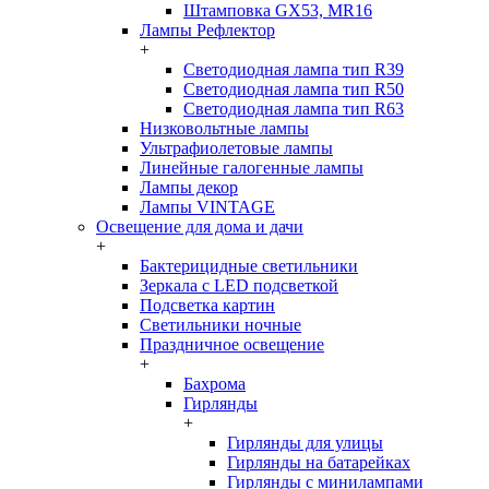
Штамповка GX53, MR16
Лампы Рефлектор
+
Светодиодная лампа тип R39
Светодиодная лампа тип R50
Светодиодная лампа тип R63
Низковольтные лампы
Ультрафиолетовые лампы
Линейные галогенные лампы
Лампы декор
Лампы VINTAGE
Освещение для дома и дачи
+
Бактерицидные светильники
Зеркала с LED подсветкой
Подсветка картин
Светильники ночные
Праздничное освещение
+
Бахрома
Гирлянды
+
Гирлянды для улицы
Гирлянды на батарейках
Гирлянды с минилампами