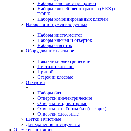
Наборы головок c трещоткой
Наборы ключей шестигранных(HEX) и
TORX
Наборы комбинированных ключей
Наборы инструментов ручных
+
Наборы инструментов
Наборы ключей и отверток
Наборы отверток
Оборудование паяльное
+
Паяльники электрические
Пистолет клеевой
Припой
Стержни клеевые
Отвертки
+
Наборы бит
Отвертки диэлектрические
Отвертки индикаторные
Отвертки с набором бит (насадок)
Отвертки слесарные
Щетки зачистные
Для хранения инструмента
Элементы питания