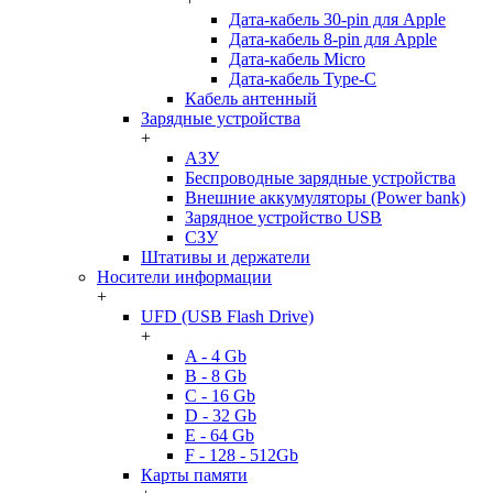
Дата-кабель 30-pin для Apple
Дата-кабель 8-pin для Apple
Дата-кабель Micro
Дата-кабель Type-C
Кабель антенный
Зарядные устройства
+
АЗУ
Беспроводные зарядные устройства
Внешние аккумуляторы (Power bank)
Зарядное устройство USB
СЗУ
Штативы и держатели
Носители информации
+
UFD (USB Flash Drive)
+
A - 4 Gb
B - 8 Gb
C - 16 Gb
D - 32 Gb
E - 64 Gb
F - 128 - 512Gb
Карты памяти