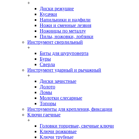
+
Диски режущие
Кусачки
Напильники и надфили
Ножи и сменные лезвия
Ножницы по металлу
Пилы, ножовки, лобзики
Инструмент сверлильный
+
Биты для шуруповерта
Буры
Сверла
Инструмент ударный и рычажный
+
Диски зачистные
Долото
Ломы
Молотки слесарные
Топоры
Инструменты для крепления, фиксации
Ключи гаечные
+
Головки торцевые, свечные ключи
Ключи рожковые
Ключи трубные