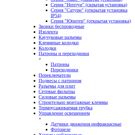
Серия "Нептун" (скрытая установка)
Серия "Сатурн" (открытая установка
IP54)
Серия "Юпитер" (открытая установка)
Звонки беспроводные
Изолента
Каучуковые разъемы
Клеммные колодки
Колодки
Патроны и переходники
+
Патроны
Переходники
Переключатели
Подвесы с патроном
Разъемы для плит
Сетевые фильтры
Силовые разъемы
Строительно монтажные клеммы
Термоусаживаемая трубка
Управление освещением
+
Датчики движения инфракрасные
Фотореле
Хомуты нейлоновые