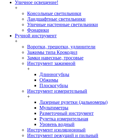
Уличное освещение!
+
Консольные светильники
Ландшафтные светильники
Уличные настенные светильники
Фонарики
Ручной инструмент
+
Воротки, трещотки, удлинители
Зажимы типа Крокодил
Замки навесные, тросовые
Инструмент зажимной
+
Длинногубцы
Обжимы
Плоскогубцы
Инструмент измерительный
+
Лазерные рулетки (дальномеры)
Мультиметры
Разметочный инструмент
Рулетка измерительная
Уровень водный
Инструмент изоляционный
Инструмент режущий и пильный