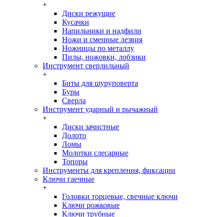
+
Диски режущие
Кусачки
Напильники и надфили
Ножи и сменные лезвия
Ножницы по металлу
Пилы, ножовки, лобзики
Инструмент сверлильный
+
Биты для шуруповерта
Буры
Сверла
Инструмент ударный и рычажный
+
Диски зачистные
Долото
Ломы
Молотки слесарные
Топоры
Инструменты для крепления, фиксации
Ключи гаечные
+
Головки торцевые, свечные ключи
Ключи рожковые
Ключи трубные