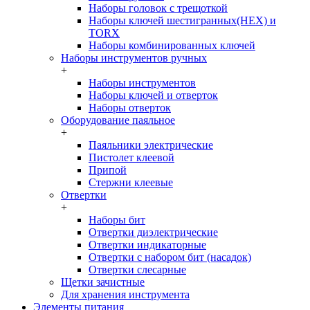
Наборы головок c трещоткой
Наборы ключей шестигранных(HEX) и
TORX
Наборы комбинированных ключей
Наборы инструментов ручных
+
Наборы инструментов
Наборы ключей и отверток
Наборы отверток
Оборудование паяльное
+
Паяльники электрические
Пистолет клеевой
Припой
Стержни клеевые
Отвертки
+
Наборы бит
Отвертки диэлектрические
Отвертки индикаторные
Отвертки с набором бит (насадок)
Отвертки слесарные
Щетки зачистные
Для хранения инструмента
Элементы питания