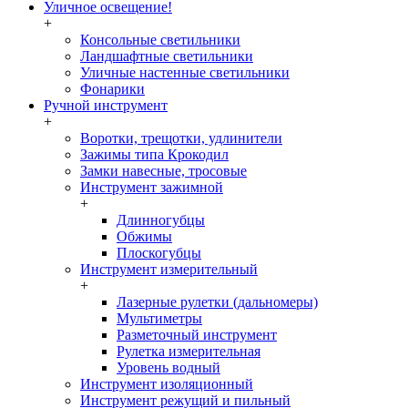
Уличное освещение!
+
Консольные светильники
Ландшафтные светильники
Уличные настенные светильники
Фонарики
Ручной инструмент
+
Воротки, трещотки, удлинители
Зажимы типа Крокодил
Замки навесные, тросовые
Инструмент зажимной
+
Длинногубцы
Обжимы
Плоскогубцы
Инструмент измерительный
+
Лазерные рулетки (дальномеры)
Мультиметры
Разметочный инструмент
Рулетка измерительная
Уровень водный
Инструмент изоляционный
Инструмент режущий и пильный