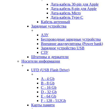
Дата-кабель 30-pin для Apple
Дата-кабель 8-pin для Apple
Дата-кабель Micro
Дата-кабель Type-C
Кабель антенный
Зарядные устройства
+
АЗУ
Беспроводные зарядные устройства
Внешние аккумуляторы (Power bank)
Зарядное устройство USB
СЗУ
Штативы и держатели
Носители информации
+
UFD (USB Flash Drive)
+
A - 4 Gb
B - 8 Gb
C - 16 Gb
D - 32 Gb
E - 64 Gb
F - 128 - 512Gb
Карты памяти