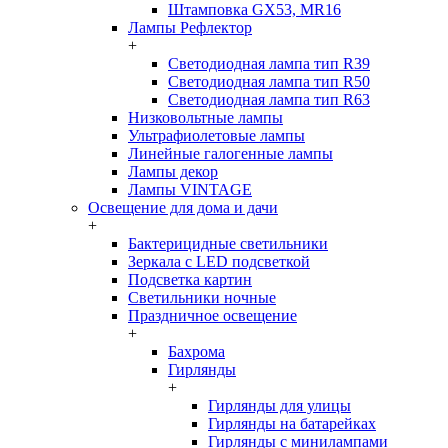
Штамповка GX53, MR16
Лампы Рефлектор
+
Светодиодная лампа тип R39
Светодиодная лампа тип R50
Светодиодная лампа тип R63
Низковольтные лампы
Ультрафиолетовые лампы
Линейные галогенные лампы
Лампы декор
Лампы VINTAGE
Освещение для дома и дачи
+
Бактерицидные светильники
Зеркала с LED подсветкой
Подсветка картин
Светильники ночные
Праздничное освещение
+
Бахрома
Гирлянды
+
Гирлянды для улицы
Гирлянды на батарейках
Гирлянды с минилампами