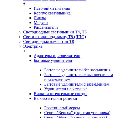
+
Источники питания
Корпус светильника
Линзы
Модули
Рассеиватели
Светодиодные светильники T4, T5
Светильники под лампу Т8 (ЛПО)
Светодиодная лампа тип T8
Электрика
+
Адаптеры и разветвители
Бытовые удлинители
+
Бытовые удлинители без заземления
Бытовые удлинители с выключателем
и заземлением
Бытовые удлинители с заземлением
Удлинители на катушке
Вилки и штепсельные гнезда
Выключатели и розетки
+
Розетки с таймером
Серия "Венера" (скрытая установка)
Серия "Марс" (скрытая установка)