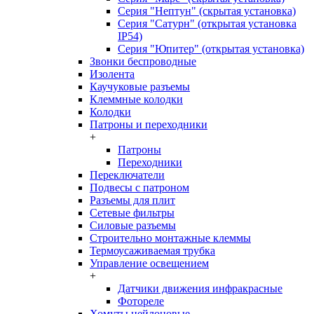
Серия "Нептун" (скрытая установка)
Серия "Сатурн" (открытая установка
IP54)
Серия "Юпитер" (открытая установка)
Звонки беспроводные
Изолента
Каучуковые разъемы
Клеммные колодки
Колодки
Патроны и переходники
+
Патроны
Переходники
Переключатели
Подвесы с патроном
Разъемы для плит
Сетевые фильтры
Силовые разъемы
Строительно монтажные клеммы
Термоусаживаемая трубка
Управление освещением
+
Датчики движения инфракрасные
Фотореле
Хомуты нейлоновые