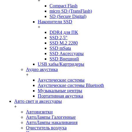
+
Compact Flash
micro SD (TransFlash)
SD (Secure Digital)
Накопители SSD
+
DDR4 для ПК
SSD 2,5"
SSD M.2 2280
SSD mSata
SSD Аксессуары
SSD Внешний
USB хабы/Картридеры
Аудио акустика
+
Акустические системы
Акустические системы Bluetooth
Музыкальные центры
Портативная акустика
Авто свет и аксессуары
+
Автовизитки
АвтоЛампы Галогенные
АвтоЛампы накаливания
Очиститель воздуха