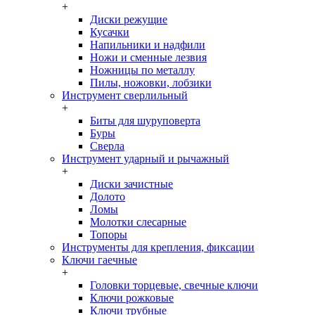
+
Диски режущие
Кусачки
Напильники и надфили
Ножи и сменные лезвия
Ножницы по металлу
Пилы, ножовки, лобзики
Инструмент сверлильный
+
Биты для шуруповерта
Буры
Сверла
Инструмент ударный и рычажный
+
Диски зачистные
Долото
Ломы
Молотки слесарные
Топоры
Инструменты для крепления, фиксации
Ключи гаечные
+
Головки торцевые, свечные ключи
Ключи рожковые
Ключи трубные