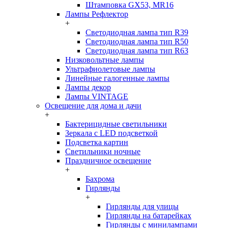
Штамповка GX53, MR16
Лампы Рефлектор
+
Светодиодная лампа тип R39
Светодиодная лампа тип R50
Светодиодная лампа тип R63
Низковольтные лампы
Ультрафиолетовые лампы
Линейные галогенные лампы
Лампы декор
Лампы VINTAGE
Освещение для дома и дачи
+
Бактерицидные светильники
Зеркала с LED подсветкой
Подсветка картин
Светильники ночные
Праздничное освещение
+
Бахрома
Гирлянды
+
Гирлянды для улицы
Гирлянды на батарейках
Гирлянды с минилампами