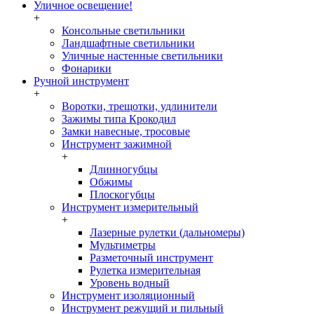
Уличное освещение!
+
Консольные светильники
Ландшафтные светильники
Уличные настенные светильники
Фонарики
Ручной инструмент
+
Воротки, трещотки, удлинители
Зажимы типа Крокодил
Замки навесные, тросовые
Инструмент зажимной
+
Длинногубцы
Обжимы
Плоскогубцы
Инструмент измерительный
+
Лазерные рулетки (дальномеры)
Мультиметры
Разметочный инструмент
Рулетка измерительная
Уровень водный
Инструмент изоляционный
Инструмент режущий и пильный