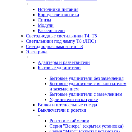
+
Источники питания
Корпус светильника
Линзы
Модули
Рассеиватели
Светодиодные светильники T4, T5
Светильники под лампу Т8 (ЛПО)
Светодиодная лампа тип T8
Электрика
+
Адаптеры и разветвители
Бытовые удлинители
+
Бытовые удлинители без заземления
Бытовые удлинители с выключателем
и заземлением
Бытовые удлинители с заземлением
Удлинители на катушке
Вилки и штепсельные гнезда
Выключатели и розетки
+
Розетки с таймером
Серия "Венера" (скрытая установка)
Серия "Марс" (скрытая установка)