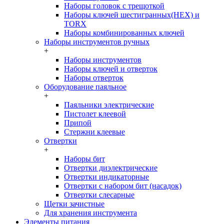
Наборы головок c трещоткой
Наборы ключей шестигранных(HEX) и
TORX
Наборы комбинированных ключей
Наборы инструментов ручных
+
Наборы инструментов
Наборы ключей и отверток
Наборы отверток
Оборудование паяльное
+
Паяльники электрические
Пистолет клеевой
Припой
Стержни клеевые
Отвертки
+
Наборы бит
Отвертки диэлектрические
Отвертки индикаторные
Отвертки с набором бит (насадок)
Отвертки слесарные
Щетки зачистные
Для хранения инструмента
Элементы питания