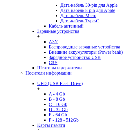
Дата-кабель 30-pin для Apple
Дата-кабель 8-pin для Apple
Дата-кабель Micro
Дата-кабель Type-C
Кабель антенный
Зарядные устройства
+
АЗУ
Беспроводные зарядные устройства
Внешние аккумуляторы (Power bank)
Зарядное устройство USB
СЗУ
Штативы и держатели
Носители информации
+
UFD (USB Flash Drive)
+
A - 4 Gb
B - 8 Gb
C - 16 Gb
D - 32 Gb
E - 64 Gb
F - 128 - 512Gb
Карты памяти