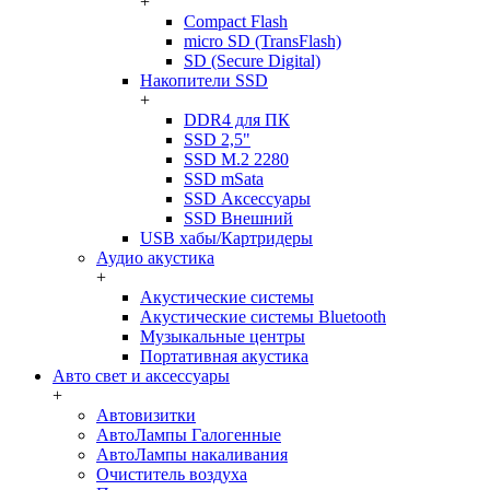
+
Compact Flash
micro SD (TransFlash)
SD (Secure Digital)
Накопители SSD
+
DDR4 для ПК
SSD 2,5"
SSD M.2 2280
SSD mSata
SSD Аксессуары
SSD Внешний
USB хабы/Картридеры
Аудио акустика
+
Акустические системы
Акустические системы Bluetooth
Музыкальные центры
Портативная акустика
Авто свет и аксессуары
+
Автовизитки
АвтоЛампы Галогенные
АвтоЛампы накаливания
Очиститель воздуха