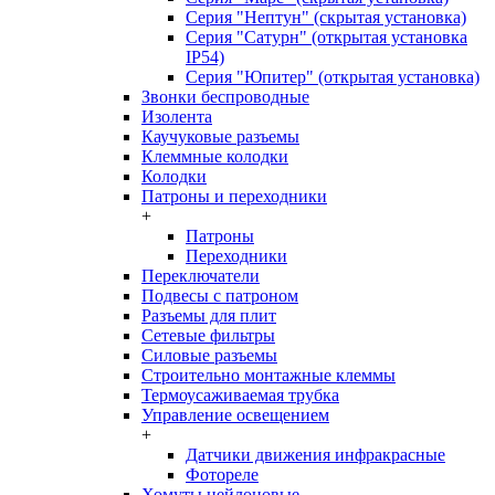
Серия "Нептун" (скрытая установка)
Серия "Сатурн" (открытая установка
IP54)
Серия "Юпитер" (открытая установка)
Звонки беспроводные
Изолента
Каучуковые разъемы
Клеммные колодки
Колодки
Патроны и переходники
+
Патроны
Переходники
Переключатели
Подвесы с патроном
Разъемы для плит
Сетевые фильтры
Силовые разъемы
Строительно монтажные клеммы
Термоусаживаемая трубка
Управление освещением
+
Датчики движения инфракрасные
Фотореле
Хомуты нейлоновые