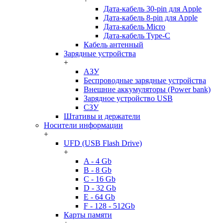
Дата-кабель 30-pin для Apple
Дата-кабель 8-pin для Apple
Дата-кабель Micro
Дата-кабель Type-C
Кабель антенный
Зарядные устройства
+
АЗУ
Беспроводные зарядные устройства
Внешние аккумуляторы (Power bank)
Зарядное устройство USB
СЗУ
Штативы и держатели
Носители информации
+
UFD (USB Flash Drive)
+
A - 4 Gb
B - 8 Gb
C - 16 Gb
D - 32 Gb
E - 64 Gb
F - 128 - 512Gb
Карты памяти