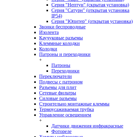
Серия "Нептун" (скрытая установка)
Серия "Сатурн" (открытая установка
IP54)
Серия "Юпитер" (открытая установка)
Звонки беспроводные
Изолента
Каучуковые разъемы
Клеммные колодки
Колодки
Патроны и переходники
+
Патроны
Переходники
Переключатели
Подвесы с патроном
Разъемы для плит
Сетевые фильтры
Силовые разъемы
Строительно монтажные клеммы
Термоусаживаемая трубка
Управление освещением
+
Датчики движения инфракрасные
Фотореле
Хомуты нейлоновые