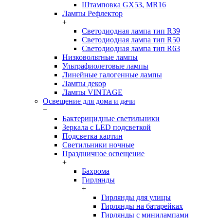
Штамповка GX53, MR16
Лампы Рефлектор
+
Светодиодная лампа тип R39
Светодиодная лампа тип R50
Светодиодная лампа тип R63
Низковольтные лампы
Ультрафиолетовые лампы
Линейные галогенные лампы
Лампы декор
Лампы VINTAGE
Освещение для дома и дачи
+
Бактерицидные светильники
Зеркала с LED подсветкой
Подсветка картин
Светильники ночные
Праздничное освещение
+
Бахрома
Гирлянды
+
Гирлянды для улицы
Гирлянды на батарейках
Гирлянды с минилампами