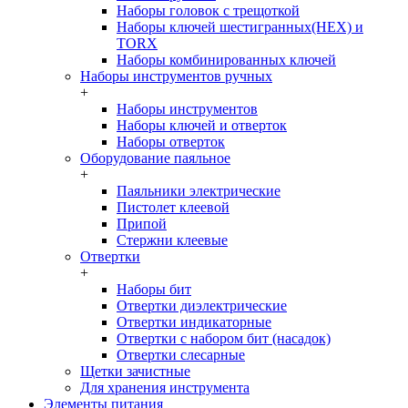
Наборы головок c трещоткой
Наборы ключей шестигранных(HEX) и
TORX
Наборы комбинированных ключей
Наборы инструментов ручных
+
Наборы инструментов
Наборы ключей и отверток
Наборы отверток
Оборудование паяльное
+
Паяльники электрические
Пистолет клеевой
Припой
Стержни клеевые
Отвертки
+
Наборы бит
Отвертки диэлектрические
Отвертки индикаторные
Отвертки с набором бит (насадок)
Отвертки слесарные
Щетки зачистные
Для хранения инструмента
Элементы питания