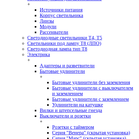
+
Источники питания
Корпус светильника
Линзы
Модули
Рассеиватели
Светодиодные светильники T4, T5
Светильники под лампу Т8 (ЛПО)
Светодиодная лампа тип T8
Электрика
+
Адаптеры и разветвители
Бытовые удлинители
+
Бытовые удлинители без заземления
Бытовые удлинители с выключателем
и заземлением
Бытовые удлинители с заземлением
Удлинители на катушке
Вилки и штепсельные гнезда
Выключатели и розетки
+
Розетки с таймером
Серия "Венера" (скрытая установка)
Серия "Марс" (скрытая установка)