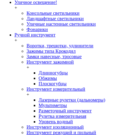
Уличное освещение!
+
Консольные светильники
Ландшафтные светильники
Уличные настенные светильники
Фонарики
Ручной инструмент
+
Воротки, трещотки, удлинители
Зажимы типа Крокодил
Замки навесные, тросовые
Инструмент зажимной
+
Длинногубцы
Обжимы
Плоскогубцы
Инструмент измерительный
+
Лазерные рулетки (дальномеры)
Мультиметры
Разметочный инструмент
Рулетка измерительная
Уровень водный
Инструмент изоляционный
Инструмент режущий и пильный