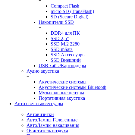
+
Compact Flash
micro SD (TransFlash)
SD (Secure Digital)
Накопители SSD
+
DDR4 для ПК
SSD 2,5"
SSD M.2 2280
SSD mSata
SSD Аксессуары
SSD Внешний
USB хабы/Картридеры
Аудио акустика
+
Акустические системы
Акустические системы Bluetooth
Музыкальные центры
Портативная акустика
Авто свет и аксессуары
+
Автовизитки
АвтоЛампы Галогенные
АвтоЛампы накаливания
Очиститель воздуха