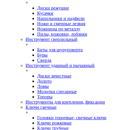
+
Диски режущие
Кусачки
Напильники и надфили
Ножи и сменные лезвия
Ножницы по металлу
Пилы, ножовки, лобзики
Инструмент сверлильный
+
Биты для шуруповерта
Буры
Сверла
Инструмент ударный и рычажный
+
Диски зачистные
Долото
Ломы
Молотки слесарные
Топоры
Инструменты для крепления, фиксации
Ключи гаечные
+
Головки торцевые, свечные ключи
Ключи рожковые
Ключи трубные