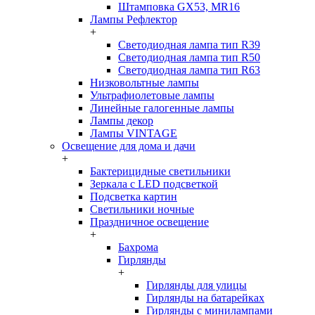
Штамповка GX53, MR16
Лампы Рефлектор
+
Светодиодная лампа тип R39
Светодиодная лампа тип R50
Светодиодная лампа тип R63
Низковольтные лампы
Ультрафиолетовые лампы
Линейные галогенные лампы
Лампы декор
Лампы VINTAGE
Освещение для дома и дачи
+
Бактерицидные светильники
Зеркала с LED подсветкой
Подсветка картин
Светильники ночные
Праздничное освещение
+
Бахрома
Гирлянды
+
Гирлянды для улицы
Гирлянды на батарейках
Гирлянды с минилампами