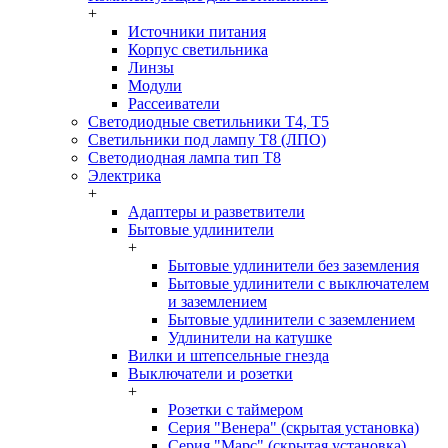
+
Источники питания
Корпус светильника
Линзы
Модули
Рассеиватели
Светодиодные светильники T4, T5
Светильники под лампу Т8 (ЛПО)
Светодиодная лампа тип T8
Электрика
+
Адаптеры и разветвители
Бытовые удлинители
+
Бытовые удлинители без заземления
Бытовые удлинители с выключателем
и заземлением
Бытовые удлинители с заземлением
Удлинители на катушке
Вилки и штепсельные гнезда
Выключатели и розетки
+
Розетки с таймером
Серия "Венера" (скрытая установка)
Серия "Марс" (скрытая установка)