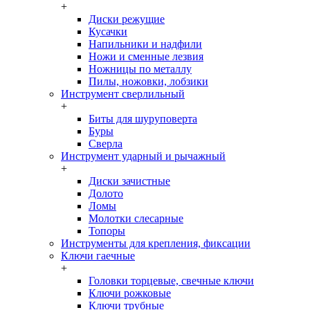
+
Диски режущие
Кусачки
Напильники и надфили
Ножи и сменные лезвия
Ножницы по металлу
Пилы, ножовки, лобзики
Инструмент сверлильный
+
Биты для шуруповерта
Буры
Сверла
Инструмент ударный и рычажный
+
Диски зачистные
Долото
Ломы
Молотки слесарные
Топоры
Инструменты для крепления, фиксации
Ключи гаечные
+
Головки торцевые, свечные ключи
Ключи рожковые
Ключи трубные