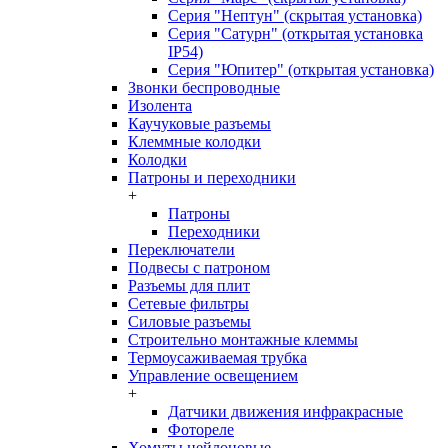
Серия "Нептун" (скрытая установка)
Серия "Сатурн" (открытая установка
IP54)
Серия "Юпитер" (открытая установка)
Звонки беспроводные
Изолента
Каучуковые разъемы
Клеммные колодки
Колодки
Патроны и переходники
+
Патроны
Переходники
Переключатели
Подвесы с патроном
Разъемы для плит
Сетевые фильтры
Силовые разъемы
Строительно монтажные клеммы
Термоусаживаемая трубка
Управление освещением
+
Датчики движения инфракрасные
Фотореле
Хомуты нейлоновые