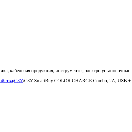
ка, кабельная продукция, инструменты, электро установочные 
ойства
/
СЗУ
/
СЗУ SmartBuy COLOR CHARGE Combo, 2А, USB + ка