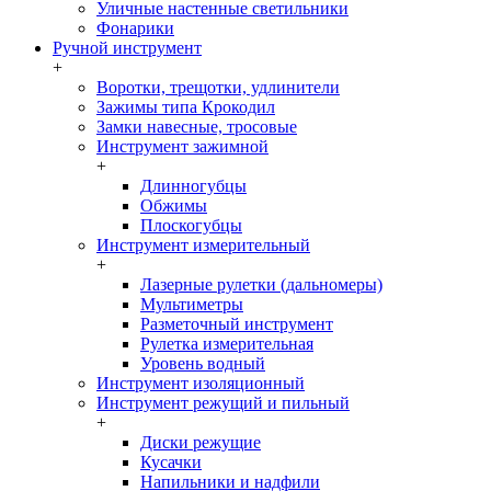
Уличные настенные светильники
Фонарики
Ручной инструмент
+
Воротки, трещотки, удлинители
Зажимы типа Крокодил
Замки навесные, тросовые
Инструмент зажимной
+
Длинногубцы
Обжимы
Плоскогубцы
Инструмент измерительный
+
Лазерные рулетки (дальномеры)
Мультиметры
Разметочный инструмент
Рулетка измерительная
Уровень водный
Инструмент изоляционный
Инструмент режущий и пильный
+
Диски режущие
Кусачки
Напильники и надфили