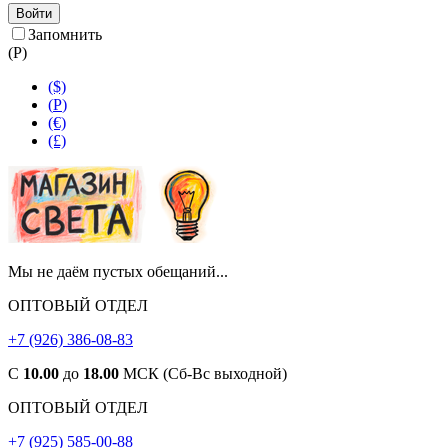
Войти
Запомнить
(
Р
)
($)
(
Р
)
(€)
(£)
Мы не даём пустых обещаний...
ОПТОВЫЙ ОТДЕЛ
+7 (926) 386-08-83
С
10.00
до
18.00
МСК (Сб-Вс выходной)
ОПТОВЫЙ ОТДЕЛ
+7 (925) 585-00-88