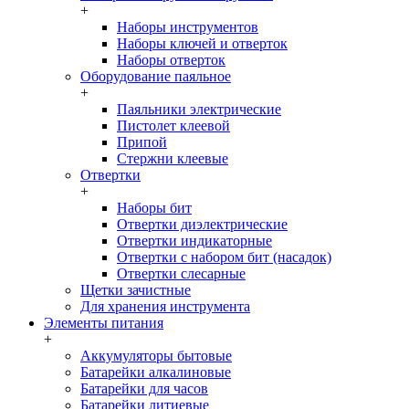
+
Наборы инструментов
Наборы ключей и отверток
Наборы отверток
Оборудование паяльное
+
Паяльники электрические
Пистолет клеевой
Припой
Стержни клеевые
Отвертки
+
Наборы бит
Отвертки диэлектрические
Отвертки индикаторные
Отвертки с набором бит (насадок)
Отвертки слесарные
Щетки зачистные
Для хранения инструмента
Элементы питания
+
Аккумуляторы бытовые
Батарейки алкалиновые
Батарейки для часов
Батарейки литиевые