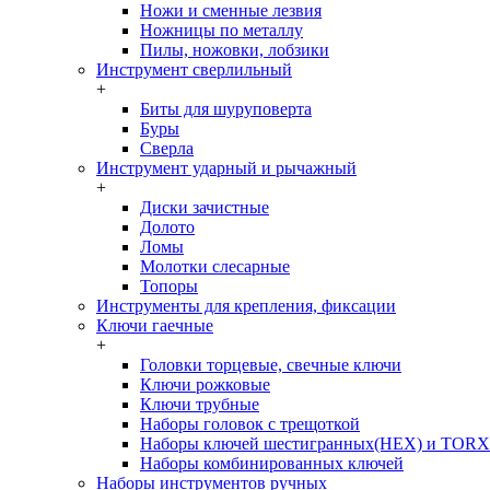
Ножи и сменные лезвия
Ножницы по металлу
Пилы, ножовки, лобзики
Инструмент сверлильный
+
Биты для шуруповерта
Буры
Сверла
Инструмент ударный и рычажный
+
Диски зачистные
Долото
Ломы
Молотки слесарные
Топоры
Инструменты для крепления, фиксации
Ключи гаечные
+
Головки торцевые, свечные ключи
Ключи рожковые
Ключи трубные
Наборы головок c трещоткой
Наборы ключей шестигранных(HEX) и TORX
Наборы комбинированных ключей
Наборы инструментов ручных