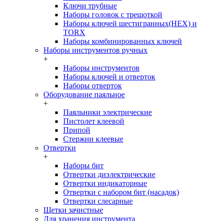
Ключи трубные
Наборы головок c трещоткой
Наборы ключей шестигранных(HEX) и
TORX
Наборы комбинированных ключей
Наборы инструментов ручных
+
Наборы инструментов
Наборы ключей и отверток
Наборы отверток
Оборудование паяльное
+
Паяльники электрические
Пистолет клеевой
Припой
Стержни клеевые
Отвертки
+
Наборы бит
Отвертки диэлектрические
Отвертки индикаторные
Отвертки с набором бит (насадок)
Отвертки слесарные
Щетки зачистные
Для хранения инструмента