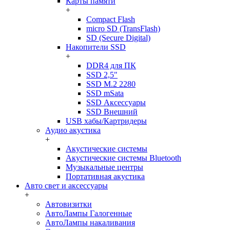
Карты памяти
+
Compact Flash
micro SD (TransFlash)
SD (Secure Digital)
Накопители SSD
+
DDR4 для ПК
SSD 2,5"
SSD M.2 2280
SSD mSata
SSD Аксессуары
SSD Внешний
USB хабы/Картридеры
Аудио акустика
+
Акустические системы
Акустические системы Bluetooth
Музыкальные центры
Портативная акустика
Авто свет и аксессуары
+
Автовизитки
АвтоЛампы Галогенные
АвтоЛампы накаливания