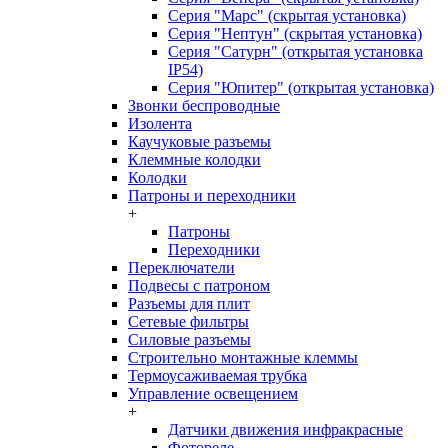
Серия "Марс" (скрытая установка)
Серия "Нептун" (скрытая установка)
Серия "Сатурн" (открытая установка
IP54)
Серия "Юпитер" (открытая установка)
Звонки беспроводные
Изолента
Каучуковые разъемы
Клеммные колодки
Колодки
Патроны и переходники
+
Патроны
Переходники
Переключатели
Подвесы с патроном
Разъемы для плит
Сетевые фильтры
Силовые разъемы
Строительно монтажные клеммы
Термоусаживаемая трубка
Управление освещением
+
Датчики движения инфракрасные
Фотореле