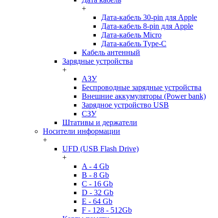
+
Дата-кабель 30-pin для Apple
Дата-кабель 8-pin для Apple
Дата-кабель Micro
Дата-кабель Type-C
Кабель антенный
Зарядные устройства
+
АЗУ
Беспроводные зарядные устройства
Внешние аккумуляторы (Power bank)
Зарядное устройство USB
СЗУ
Штативы и держатели
Носители информации
+
UFD (USB Flash Drive)
+
A - 4 Gb
B - 8 Gb
C - 16 Gb
D - 32 Gb
E - 64 Gb
F - 128 - 512Gb