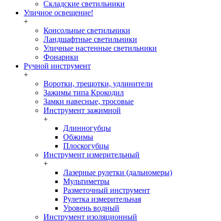
Складские светильники
Уличное освещение!
+
Консольные светильники
Ландшафтные светильники
Уличные настенные светильники
Фонарики
Ручной инструмент
+
Воротки, трещотки, удлинители
Зажимы типа Крокодил
Замки навесные, тросовые
Инструмент зажимной
+
Длинногубцы
Обжимы
Плоскогубцы
Инструмент измерительный
+
Лазерные рулетки (дальномеры)
Мультиметры
Разметочный инструмент
Рулетка измерительная
Уровень водный
Инструмент изоляционный