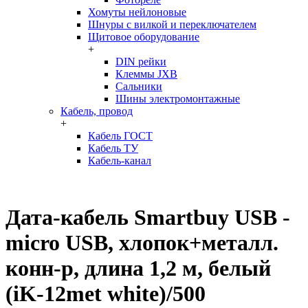
Хомуты нейлоновые
Шнуры с вилкой и переключателем
Щитовое оборудование
+
DIN рейки
Клеммы JXB
Сальники
Шины электромонтажные
Кабель, провод
+
Кабель ГОСТ
Кабель ТУ
Кабель-канал
Дата-кабель Smartbuy USB -
micro USB, хлопок+металл.
конн-р, длина 1,2 м, белый
(iK-12met white)/500