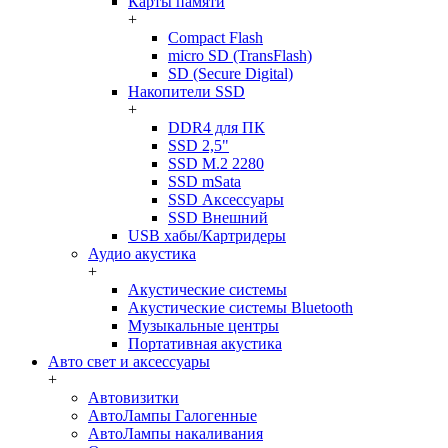
Карты памяти
+
Compact Flash
micro SD (TransFlash)
SD (Secure Digital)
Накопители SSD
+
DDR4 для ПК
SSD 2,5"
SSD M.2 2280
SSD mSata
SSD Аксессуары
SSD Внешний
USB хабы/Картридеры
Аудио акустика
+
Акустические системы
Акустические системы Bluetooth
Музыкальные центры
Портативная акустика
Авто свет и аксессуары
+
Автовизитки
АвтоЛампы Галогенные
АвтоЛампы накаливания