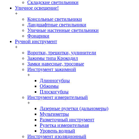
Складские светильники
Уличное освещение!
+
Консольные светильники
Ландшафтные светильники
Уличные настенные светильники
Фонарики
Ручной инструмент
+
Воротки, трещотки, удлинители
Зажимы типа Крокодил
Замки навесные, тросовые
Инструмент зажимной
+
Длинногубцы
Обжимы
Плоскогубцы
Инструмент измерительный
+
Лазерные рулетки (дальномеры)
Мультиметры
Разметочный инструмент
Рулетка измерительная
Уровень водный
Инструмент изоляционный