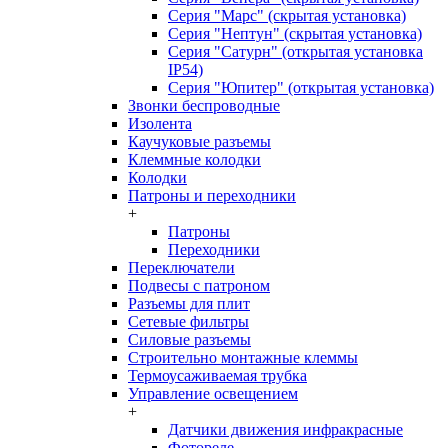
Серия "Марс" (скрытая установка)
Серия "Нептун" (скрытая установка)
Серия "Сатурн" (открытая установка
IP54)
Серия "Юпитер" (открытая установка)
Звонки беспроводные
Изолента
Каучуковые разъемы
Клеммные колодки
Колодки
Патроны и переходники
+
Патроны
Переходники
Переключатели
Подвесы с патроном
Разъемы для плит
Сетевые фильтры
Силовые разъемы
Строительно монтажные клеммы
Термоусаживаемая трубка
Управление освещением
+
Датчики движения инфракрасные
Фотореле