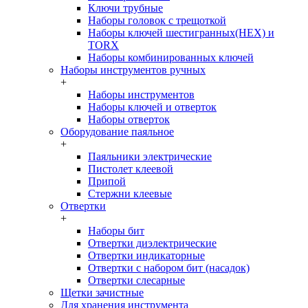
Ключи трубные
Наборы головок c трещоткой
Наборы ключей шестигранных(HEX) и
TORX
Наборы комбинированных ключей
Наборы инструментов ручных
+
Наборы инструментов
Наборы ключей и отверток
Наборы отверток
Оборудование паяльное
+
Паяльники электрические
Пистолет клеевой
Припой
Стержни клеевые
Отвертки
+
Наборы бит
Отвертки диэлектрические
Отвертки индикаторные
Отвертки с набором бит (насадок)
Отвертки слесарные
Щетки зачистные
Для хранения инструмента