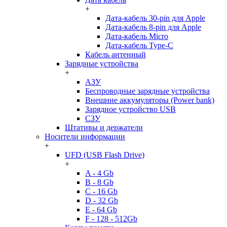
+
Дата-кабель 30-pin для Apple
Дата-кабель 8-pin для Apple
Дата-кабель Micro
Дата-кабель Type-C
Кабель антенный
Зарядные устройства
+
АЗУ
Беспроводные зарядные устройства
Внешние аккумуляторы (Power bank)
Зарядное устройство USB
СЗУ
Штативы и держатели
Носители информации
+
UFD (USB Flash Drive)
+
A - 4 Gb
B - 8 Gb
C - 16 Gb
D - 32 Gb
E - 64 Gb
F - 128 - 512Gb