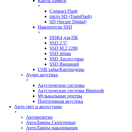
Карты памяти
+
Compact Flash
micro SD (TransFlash)
SD (Secure Digital)
Накопители SSD
+
DDR4 для ПК
SSD 2,5"
SSD M.2 2280
SSD mSata
SSD Аксессуары
SSD Внешний
USB хабы/Картридеры
Аудио акустика
+
Акустические системы
Акустические системы Bluetooth
Музыкальные центры
Портативная акустика
Авто свет и аксессуары
+
Автовизитки
АвтоЛампы Галогенные
АвтоЛампы накаливания