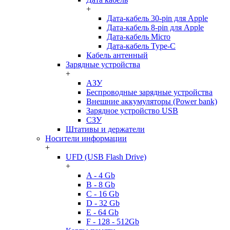
+
Дата-кабель 30-pin для Apple
Дата-кабель 8-pin для Apple
Дата-кабель Micro
Дата-кабель Type-C
Кабель антенный
Зарядные устройства
+
АЗУ
Беспроводные зарядные устройства
Внешние аккумуляторы (Power bank)
Зарядное устройство USB
СЗУ
Штативы и держатели
Носители информации
+
UFD (USB Flash Drive)
+
A - 4 Gb
B - 8 Gb
C - 16 Gb
D - 32 Gb
E - 64 Gb
F - 128 - 512Gb