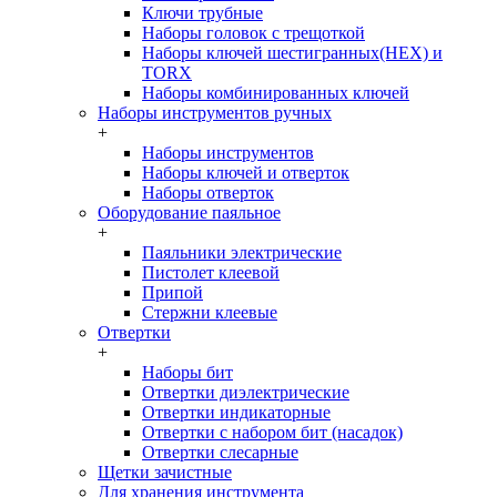
Ключи трубные
Наборы головок c трещоткой
Наборы ключей шестигранных(HEX) и
TORX
Наборы комбинированных ключей
Наборы инструментов ручных
+
Наборы инструментов
Наборы ключей и отверток
Наборы отверток
Оборудование паяльное
+
Паяльники электрические
Пистолет клеевой
Припой
Стержни клеевые
Отвертки
+
Наборы бит
Отвертки диэлектрические
Отвертки индикаторные
Отвертки с набором бит (насадок)
Отвертки слесарные
Щетки зачистные
Для хранения инструмента