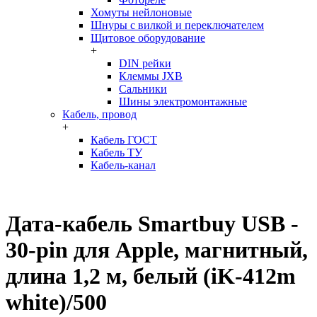
Хомуты нейлоновые
Шнуры с вилкой и переключателем
Щитовое оборудование
+
DIN рейки
Клеммы JXB
Сальники
Шины электромонтажные
Кабель, провод
+
Кабель ГОСТ
Кабель ТУ
Кабель-канал
Дата-кабель Smartbuy USB -
30-pin для Apple, магнитный,
длина 1,2 м, белый (iK-412m
white)/500