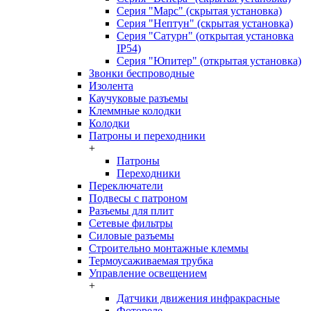
Серия "Марс" (скрытая установка)
Серия "Нептун" (скрытая установка)
Серия "Сатурн" (открытая установка
IP54)
Серия "Юпитер" (открытая установка)
Звонки беспроводные
Изолента
Каучуковые разъемы
Клеммные колодки
Колодки
Патроны и переходники
+
Патроны
Переходники
Переключатели
Подвесы с патроном
Разъемы для плит
Сетевые фильтры
Силовые разъемы
Строительно монтажные клеммы
Термоусаживаемая трубка
Управление освещением
+
Датчики движения инфракрасные
Фотореле