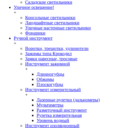
Складские светильники
Уличное освещение!
+
Консольные светильники
Ландшафтные светильники
Уличные настенные светильники
Фонарики
Ручной инструмент
+
Воротки, трещотки, удлинители
Зажимы типа Крокодил
Замки навесные, тросовые
Инструмент зажимной
+
Длинногубцы
Обжимы
Плоскогубцы
Инструмент измерительный
+
Лазерные рулетки (дальномеры)
Мультиметры
Разметочный инструмент
Рулетка измерительная
Уровень водный
Инструмент изоляционный