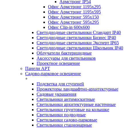
Армстронг IP54
Офис Армстронг 1195x295
Офис Армстронг 1195x595
Офис Армстронг 595x150
Офис Армстронг 595x295
Офис Clip-in 600x600
Светодиодные светильники Стандарт IP40
Светодиодные светильники Бизнес IP40
Светодиодные светильники Эксперт IP65
Светодиодные светильники Школьник IP40
Облучатели бактерицидные
Аксессуары для светильников
Проектное освещение
Панели АРТ
Садово-парковое освещение
+
Подсветка для ступеней
Прожекторы ландшафтно-архитектурные
Садовые украшения
Светильники антимоскитные
Светильники архитектурные настенные
Светильники грунтовые на колышке
Светильники подводные
Светильники садово-парковые
Светильники стационарные