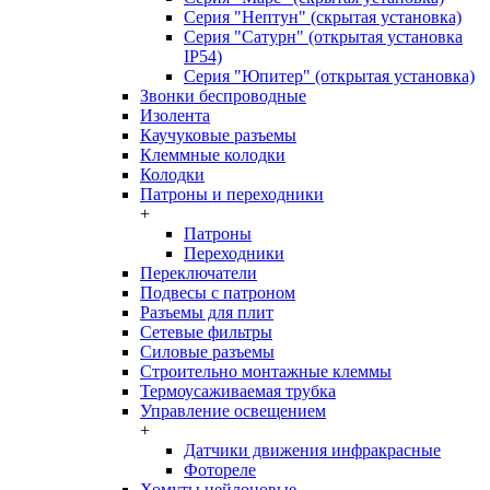
Серия "Нептун" (скрытая установка)
Серия "Сатурн" (открытая установка
IP54)
Серия "Юпитер" (открытая установка)
Звонки беспроводные
Изолента
Каучуковые разъемы
Клеммные колодки
Колодки
Патроны и переходники
+
Патроны
Переходники
Переключатели
Подвесы с патроном
Разъемы для плит
Сетевые фильтры
Силовые разъемы
Строительно монтажные клеммы
Термоусаживаемая трубка
Управление освещением
+
Датчики движения инфракрасные
Фотореле
Хомуты нейлоновые