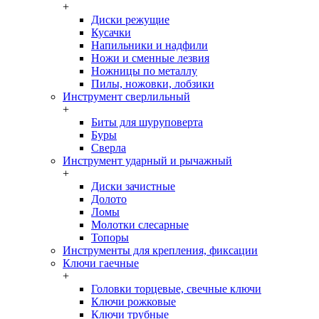
+
Диски режущие
Кусачки
Напильники и надфили
Ножи и сменные лезвия
Ножницы по металлу
Пилы, ножовки, лобзики
Инструмент сверлильный
+
Биты для шуруповерта
Буры
Сверла
Инструмент ударный и рычажный
+
Диски зачистные
Долото
Ломы
Молотки слесарные
Топоры
Инструменты для крепления, фиксации
Ключи гаечные
+
Головки торцевые, свечные ключи
Ключи рожковые
Ключи трубные