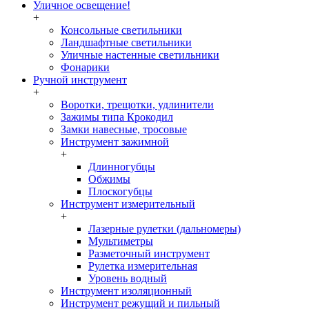
Уличное освещение!
+
Консольные светильники
Ландшафтные светильники
Уличные настенные светильники
Фонарики
Ручной инструмент
+
Воротки, трещотки, удлинители
Зажимы типа Крокодил
Замки навесные, тросовые
Инструмент зажимной
+
Длинногубцы
Обжимы
Плоскогубцы
Инструмент измерительный
+
Лазерные рулетки (дальномеры)
Мультиметры
Разметочный инструмент
Рулетка измерительная
Уровень водный
Инструмент изоляционный
Инструмент режущий и пильный