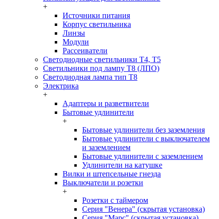
+
Источники питания
Корпус светильника
Линзы
Модули
Рассеиватели
Светодиодные светильники T4, T5
Светильники под лампу Т8 (ЛПО)
Светодиодная лампа тип T8
Электрика
+
Адаптеры и разветвители
Бытовые удлинители
+
Бытовые удлинители без заземления
Бытовые удлинители с выключателем
и заземлением
Бытовые удлинители с заземлением
Удлинители на катушке
Вилки и штепсельные гнезда
Выключатели и розетки
+
Розетки с таймером
Серия "Венера" (скрытая установка)
Серия "Марс" (скрытая установка)