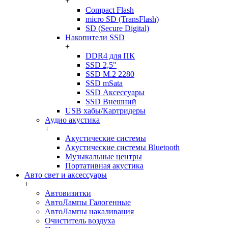
+
Compact Flash
micro SD (TransFlash)
SD (Secure Digital)
Накопители SSD
+
DDR4 для ПК
SSD 2,5"
SSD M.2 2280
SSD mSata
SSD Аксессуары
SSD Внешний
USB хабы/Картридеры
Аудио акустика
+
Акустические системы
Акустические системы Bluetooth
Музыкальные центры
Портативная акустика
Авто свет и аксессуары
+
Автовизитки
АвтоЛампы Галогенные
АвтоЛампы накаливания
Очиститель воздуха