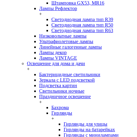
Штамповка GX53, MR16
Лампы Рефлектор
+
Светодиодная лампа тип R39
Светодиодная лампа тип R50
Светодиодная лампа тип R63
Низковольтные лампы
Ультрафиолетовые лампы
Линейные галогенные лампы
Лампы декор
Лампы VINTAGE
Освещение для дома и дачи
+
Бактерицидные светильники
Зеркала с LED подсветкой
Подсветка картин
Светильники ночные
Праздничное освещение
+
Бахрома
Гирлянды
+
Гирлянды для улицы
Гирлянды на батарейках
Гирлянды с минилампами