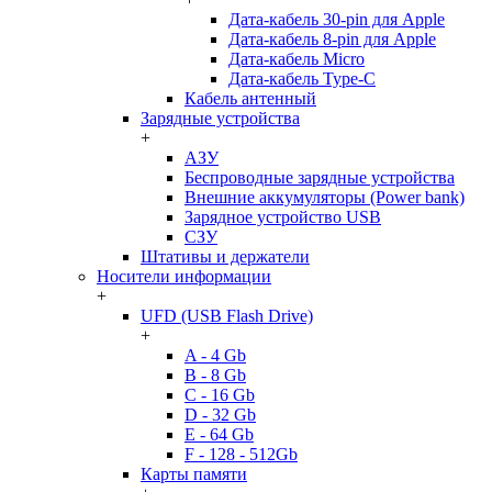
Дата-кабель 30-pin для Apple
Дата-кабель 8-pin для Apple
Дата-кабель Micro
Дата-кабель Type-C
Кабель антенный
Зарядные устройства
+
АЗУ
Беспроводные зарядные устройства
Внешние аккумуляторы (Power bank)
Зарядное устройство USB
СЗУ
Штативы и держатели
Носители информации
+
UFD (USB Flash Drive)
+
A - 4 Gb
B - 8 Gb
C - 16 Gb
D - 32 Gb
E - 64 Gb
F - 128 - 512Gb
Карты памяти