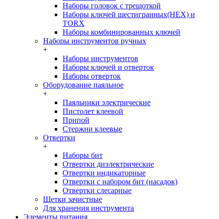
Наборы головок c трещоткой
Наборы ключей шестигранных(HEX) и
TORX
Наборы комбинированных ключей
Наборы инструментов ручных
+
Наборы инструментов
Наборы ключей и отверток
Наборы отверток
Оборудование паяльное
+
Паяльники электрические
Пистолет клеевой
Припой
Стержни клеевые
Отвертки
+
Наборы бит
Отвертки диэлектрические
Отвертки индикаторные
Отвертки с набором бит (насадок)
Отвертки слесарные
Щетки зачистные
Для хранения инструмента
Элементы питания