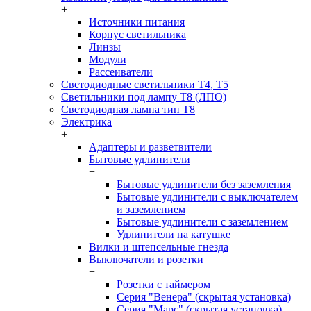
+
Источники питания
Корпус светильника
Линзы
Модули
Рассеиватели
Светодиодные светильники T4, T5
Светильники под лампу Т8 (ЛПО)
Светодиодная лампа тип T8
Электрика
+
Адаптеры и разветвители
Бытовые удлинители
+
Бытовые удлинители без заземления
Бытовые удлинители с выключателем
и заземлением
Бытовые удлинители с заземлением
Удлинители на катушке
Вилки и штепсельные гнезда
Выключатели и розетки
+
Розетки с таймером
Серия "Венера" (скрытая установка)
Серия "Марс" (скрытая установка)