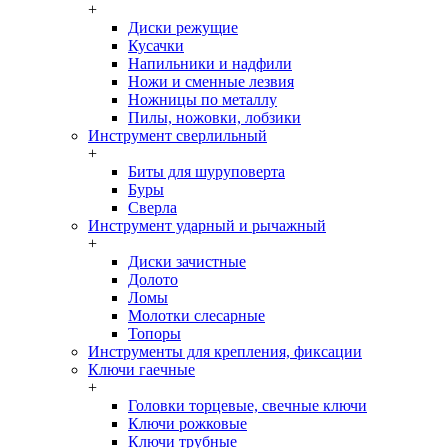
+
Диски режущие
Кусачки
Напильники и надфили
Ножи и сменные лезвия
Ножницы по металлу
Пилы, ножовки, лобзики
Инструмент сверлильный
+
Биты для шуруповерта
Буры
Сверла
Инструмент ударный и рычажный
+
Диски зачистные
Долото
Ломы
Молотки слесарные
Топоры
Инструменты для крепления, фиксации
Ключи гаечные
+
Головки торцевые, свечные ключи
Ключи рожковые
Ключи трубные