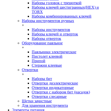
Наборы головок c трещоткой
Наборы ключей шестигранных(HEX) и
TORX
Наборы комбинированных ключей
Наборы инструментов ручных
+
Наборы инструментов
Наборы ключей и отверток
Наборы отверток
Оборудование паяльное
+
Паяльники электрические
Пистолет клеевой
Припой
Стержни клеевые
Отвертки
+
Наборы бит
Отвертки диэлектрические
Отвертки индикаторные
Отвертки с набором бит (насадок)
Отвертки слесарные
Щетки зачистные
Для хранения инструмента
Элементы питания