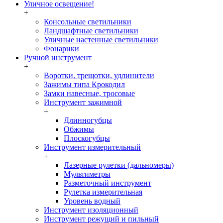
Уличное освещение!
+
Консольные светильники
Ландшафтные светильники
Уличные настенные светильники
Фонарики
Ручной инструмент
+
Воротки, трещотки, удлинители
Зажимы типа Крокодил
Замки навесные, тросовые
Инструмент зажимной
+
Длинногубцы
Обжимы
Плоскогубцы
Инструмент измерительный
+
Лазерные рулетки (дальномеры)
Мультиметры
Разметочный инструмент
Рулетка измерительная
Уровень водный
Инструмент изоляционный
Инструмент режущий и пильный