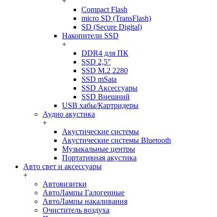
+
Compact Flash
micro SD (TransFlash)
SD (Secure Digital)
Накопители SSD
+
DDR4 для ПК
SSD 2,5"
SSD M.2 2280
SSD mSata
SSD Аксессуары
SSD Внешний
USB хабы/Картридеры
Аудио акустика
+
Акустические системы
Акустические системы Bluetooth
Музыкальные центры
Портативная акустика
Авто свет и аксессуары
+
Автовизитки
АвтоЛампы Галогенные
АвтоЛампы накаливания
Очиститель воздуха