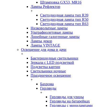
Штамповка GX53, MR16
Лампы Рефлектор
+
Светодиодная лампа тип R39
Светодиодная лампа тип R50
Светодиодная лампа тип R63
Низковольтные лампы
Ультрафиолетовые лампы
Линейные галогенные лампы
Лампы декор
Лампы VINTAGE
Освещение для дома и дачи
+
Бактерицидные светильники
Зеркала с LED подсветкой
Подсветка картин
Светильники ночные
Праздничное освещение
+
Бахрома
Гирлянды
+
Гирлянды для улицы
Гирлянды на батарейках
Гирлянды с минилампами