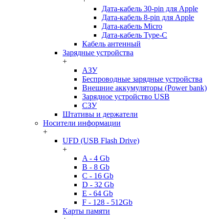
Дата-кабель 30-pin для Apple
Дата-кабель 8-pin для Apple
Дата-кабель Micro
Дата-кабель Type-C
Кабель антенный
Зарядные устройства
+
АЗУ
Беспроводные зарядные устройства
Внешние аккумуляторы (Power bank)
Зарядное устройство USB
СЗУ
Штативы и держатели
Носители информации
+
UFD (USB Flash Drive)
+
A - 4 Gb
B - 8 Gb
C - 16 Gb
D - 32 Gb
E - 64 Gb
F - 128 - 512Gb
Карты памяти