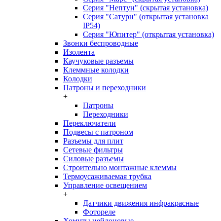
Серия "Нептун" (скрытая установка)
Серия "Сатурн" (открытая установка
IP54)
Серия "Юпитер" (открытая установка)
Звонки беспроводные
Изолента
Каучуковые разъемы
Клеммные колодки
Колодки
Патроны и переходники
+
Патроны
Переходники
Переключатели
Подвесы с патроном
Разъемы для плит
Сетевые фильтры
Силовые разъемы
Строительно монтажные клеммы
Термоусаживаемая трубка
Управление освещением
+
Датчики движения инфракрасные
Фотореле
Хомуты нейлоновые