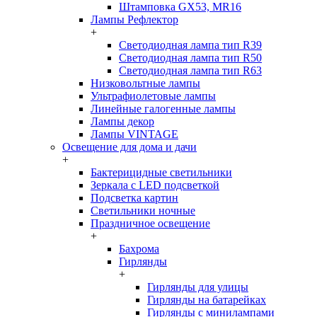
Штамповка GX53, MR16
Лампы Рефлектор
+
Светодиодная лампа тип R39
Светодиодная лампа тип R50
Светодиодная лампа тип R63
Низковольтные лампы
Ультрафиолетовые лампы
Линейные галогенные лампы
Лампы декор
Лампы VINTAGE
Освещение для дома и дачи
+
Бактерицидные светильники
Зеркала с LED подсветкой
Подсветка картин
Светильники ночные
Праздничное освещение
+
Бахрома
Гирлянды
+
Гирлянды для улицы
Гирлянды на батарейках
Гирлянды с минилампами