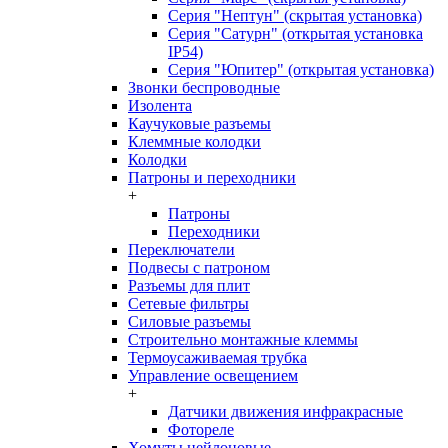
Серия "Нептун" (скрытая установка)
Серия "Сатурн" (открытая установка
IP54)
Серия "Юпитер" (открытая установка)
Звонки беспроводные
Изолента
Каучуковые разъемы
Клеммные колодки
Колодки
Патроны и переходники
+
Патроны
Переходники
Переключатели
Подвесы с патроном
Разъемы для плит
Сетевые фильтры
Силовые разъемы
Строительно монтажные клеммы
Термоусаживаемая трубка
Управление освещением
+
Датчики движения инфракрасные
Фотореле
Хомуты нейлоновые