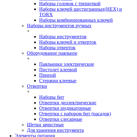
Наборы головок c трещоткой
Наборы ключей шестигранных(HEX) и
TORX
Наборы комбинированных ключей
Наборы инструментов ручных
+
Наборы инструментов
Наборы ключей и отверток
Наборы отверток
Оборудование паяльное
+
Паяльники электрические
Пистолет клеевой
Припой
Стержни клеевые
Отвертки
+
Наборы бит
Отвертки диэлектрические
Отвертки индикаторные
Отвертки с набором бит (насадок)
Отвертки слесарные
Щетки зачистные
Для хранения инструмента
Элементы питания