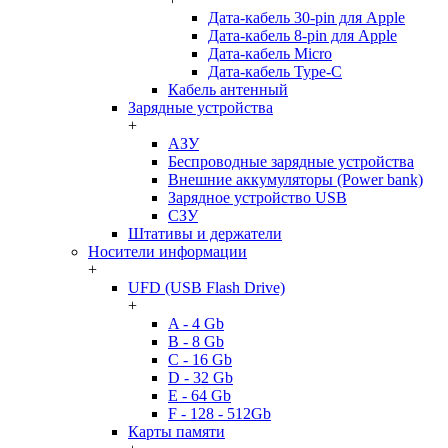
Дата-кабель 30-pin для Apple
Дата-кабель 8-pin для Apple
Дата-кабель Micro
Дата-кабель Type-C
Кабель антенный
Зарядные устройства
+
АЗУ
Беспроводные зарядные устройства
Внешние аккумуляторы (Power bank)
Зарядное устройство USB
СЗУ
Штативы и держатели
Носители информации
+
UFD (USB Flash Drive)
+
A - 4 Gb
B - 8 Gb
C - 16 Gb
D - 32 Gb
E - 64 Gb
F - 128 - 512Gb
Карты памяти