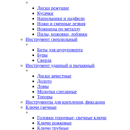
+
Диски режущие
Кусачки
Напильники и надфили
Ножи и сменные лезвия
Ножницы по металлу
Пилы, ножовки, лобзики
Инструмент сверлильный
+
Биты для шуруповерта
Буры
Сверла
Инструмент ударный и рычажный
+
Диски зачистные
Долото
Ломы
Молотки слесарные
Топоры
Инструменты для крепления, фиксации
Ключи гаечные
+
Головки торцевые, свечные ключи
Ключи рожковые
Ключи трубные