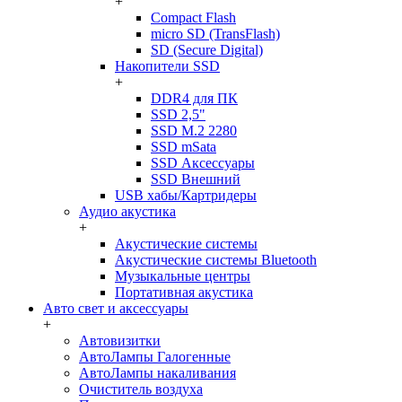
+
Compact Flash
micro SD (TransFlash)
SD (Secure Digital)
Накопители SSD
+
DDR4 для ПК
SSD 2,5"
SSD M.2 2280
SSD mSata
SSD Аксессуары
SSD Внешний
USB хабы/Картридеры
Аудио акустика
+
Акустические системы
Акустические системы Bluetooth
Музыкальные центры
Портативная акустика
Авто свет и аксессуары
+
Автовизитки
АвтоЛампы Галогенные
АвтоЛампы накаливания
Очиститель воздуха