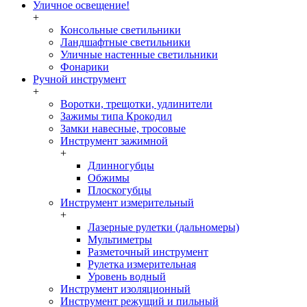
Уличное освещение!
+
Консольные светильники
Ландшафтные светильники
Уличные настенные светильники
Фонарики
Ручной инструмент
+
Воротки, трещотки, удлинители
Зажимы типа Крокодил
Замки навесные, тросовые
Инструмент зажимной
+
Длинногубцы
Обжимы
Плоскогубцы
Инструмент измерительный
+
Лазерные рулетки (дальномеры)
Мультиметры
Разметочный инструмент
Рулетка измерительная
Уровень водный
Инструмент изоляционный
Инструмент режущий и пильный