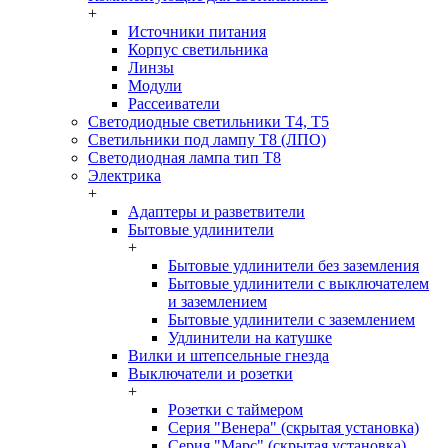
+
Источники питания
Корпус светильника
Линзы
Модули
Рассеиватели
Светодиодные светильники T4, T5
Светильники под лампу Т8 (ЛПО)
Светодиодная лампа тип T8
Электрика
+
Адаптеры и разветвители
Бытовые удлинители
+
Бытовые удлинители без заземления
Бытовые удлинители с выключателем
и заземлением
Бытовые удлинители с заземлением
Удлинители на катушке
Вилки и штепсельные гнезда
Выключатели и розетки
+
Розетки с таймером
Серия "Венера" (скрытая установка)
Серия "Марс" (скрытая установка)