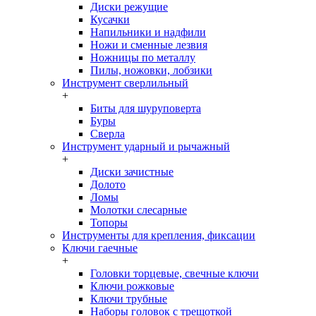
Диски режущие
Кусачки
Напильники и надфили
Ножи и сменные лезвия
Ножницы по металлу
Пилы, ножовки, лобзики
Инструмент сверлильный
+
Биты для шуруповерта
Буры
Сверла
Инструмент ударный и рычажный
+
Диски зачистные
Долото
Ломы
Молотки слесарные
Топоры
Инструменты для крепления, фиксации
Ключи гаечные
+
Головки торцевые, свечные ключи
Ключи рожковые
Ключи трубные
Наборы головок c трещоткой