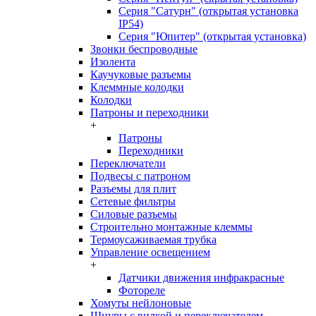
Серия "Сатурн" (открытая установка
IP54)
Серия "Юпитер" (открытая установка)
Звонки беспроводные
Изолента
Каучуковые разъемы
Клеммные колодки
Колодки
Патроны и переходники
+
Патроны
Переходники
Переключатели
Подвесы с патроном
Разъемы для плит
Сетевые фильтры
Силовые разъемы
Строительно монтажные клеммы
Термоусаживаемая трубка
Управление освещением
+
Датчики движения инфракрасные
Фотореле
Хомуты нейлоновые
Шнуры с вилкой и переключателем