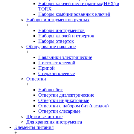
Наборы ключей шестигранных(HEX) и
TORX
Наборы комбинированных ключей
Наборы инструментов ручных
+
Наборы инструментов
Наборы ключей и отверток
Наборы отверток
Оборудование паяльное
+
Паяльники электрические
Пистолет клеевой
Припой
Стержни клеевые
Отвертки
+
Наборы бит
Отвертки диэлектрические
Отвертки индикаторные
Отвертки с набором бит (насадок)
Отвертки слесарные
Щетки зачистные
Для хранения инструмента
Элементы питания
+