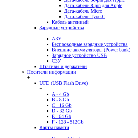
Дата-кабель 8-pin для Apple
Дата-кабель Micro
Дата-кабель Type-C
Кабель антенный
Зарядные устройства
+
АЗУ
Беспроводные зарядные устройства
Внешние аккумуляторы (Power bank)
Зарядное устройство USB
СЗУ
Штативы и держатели
Носители информации
+
UFD (USB Flash Drive)
+
A - 4 Gb
B - 8 Gb
C - 16 Gb
D - 32 Gb
E - 64 Gb
F - 128 - 512Gb
Карты памяти
+