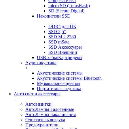
Compact Flash
micro SD (TransFlash)
SD (Secure Digital)
Накопители SSD
+
DDR4 для ПК
SSD 2,5"
SSD M.2 2280
SSD mSata
SSD Аксессуары
SSD Внешний
USB хабы/Картридеры
Аудио акустика
+
Акустические системы
Акустические системы Bluetooth
Музыкальные центры
Портативная акустика
Авто свет и аксессуары
+
Автовизитки
АвтоЛампы Галогенные
АвтоЛампы накаливания
Очиститель воздуха
Предохранители