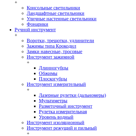
+
Консольные светильники
Ландшафтные светильники
Уличные настенные светильники
Фонарики
Ручной инструмент
+
Воротки, трещотки, удлинители
Зажимы типа Крокодил
Замки навесные, тросовые
Инструмент зажимной
+
Длинногубцы
Обжимы
Плоскогубцы
Инструмент измерительный
+
Лазерные рулетки (дальномеры)
Мультиметры
Разметочный инструмент
Рулетка измерительная
Уровень водный
Инструмент изоляционный
Инструмент режущий и пильный
+