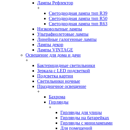
Лампы Рефлектор
+
Светодиодная лампа тип R39
Светодиодная лампа тип R50
Светодиодная лампа тип R63
Низковольтные лампы
Ультрафиолетовые лампы
Линейные галогенные лампы
Лампы декор
Лампы VINTAGE
Освещение для дома и дачи
+
Бактерицидные светильники
Зеркала с LED подсветкой
Подсветка картин
Светильники ночные
Праздничное освещение
+
Бахрома
Гирлянды
+
Гирлянды для улицы
Гирлянды на батарейках
Гирлянды с минилампами
Для помещений