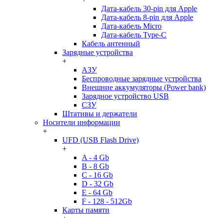
Дата-кабель 30-pin для Apple
Дата-кабель 8-pin для Apple
Дата-кабель Micro
Дата-кабель Type-C
Кабель антенный
Зарядные устройства
+
АЗУ
Беспроводные зарядные устройства
Внешние аккумуляторы (Power bank)
Зарядное устройство USB
СЗУ
Штативы и держатели
Носители информации
+
UFD (USB Flash Drive)
+
A - 4 Gb
B - 8 Gb
C - 16 Gb
D - 32 Gb
E - 64 Gb
F - 128 - 512Gb
Карты памяти