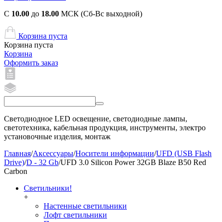
С
10.00
до
18.00
МСК (Сб-Вс выходной)
Корзина пуста
Корзина пуста
Корзина
Оформить заказ
Светодиодное LED освещение, светодиодные лампы,
светотехника, кабельная продукция, инструменты, электро
установочные изделия, монтаж
Главная
/
Аксессуары
/
Носители информации
/
UFD (USB Flash
Drive)
/
D - 32 Gb
/
UFD 3.0 Silicon Power 32GB Blaze B50 Red
Carbon
Светильники!
+
Настенные светильники
Лофт светильники