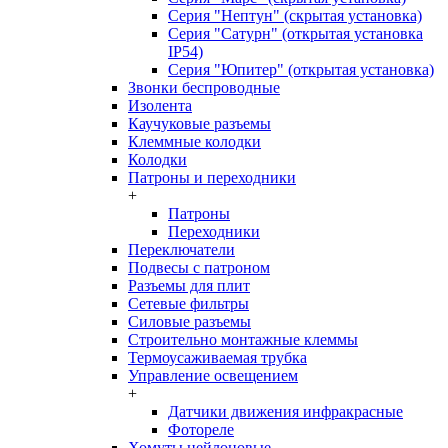
Серия "Нептун" (скрытая установка)
Серия "Сатурн" (открытая установка
IP54)
Серия "Юпитер" (открытая установка)
Звонки беспроводные
Изолента
Каучуковые разъемы
Клеммные колодки
Колодки
Патроны и переходники
+
Патроны
Переходники
Переключатели
Подвесы с патроном
Разъемы для плит
Сетевые фильтры
Силовые разъемы
Строительно монтажные клеммы
Термоусаживаемая трубка
Управление освещением
+
Датчики движения инфракрасные
Фотореле
Хомуты нейлоновые