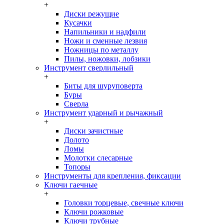
+
Диски режущие
Кусачки
Напильники и надфили
Ножи и сменные лезвия
Ножницы по металлу
Пилы, ножовки, лобзики
Инструмент сверлильный
+
Биты для шуруповерта
Буры
Сверла
Инструмент ударный и рычажный
+
Диски зачистные
Долото
Ломы
Молотки слесарные
Топоры
Инструменты для крепления, фиксации
Ключи гаечные
+
Головки торцевые, свечные ключи
Ключи рожковые
Ключи трубные