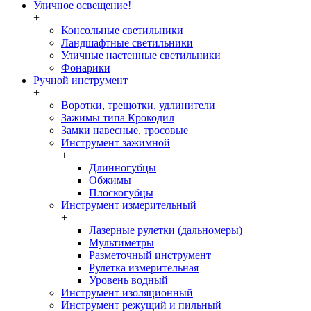
Уличное освещение!
+
Консольные светильники
Ландшафтные светильники
Уличные настенные светильники
Фонарики
Ручной инструмент
+
Воротки, трещотки, удлинители
Зажимы типа Крокодил
Замки навесные, тросовые
Инструмент зажимной
+
Длинногубцы
Обжимы
Плоскогубцы
Инструмент измерительный
+
Лазерные рулетки (дальномеры)
Мультиметры
Разметочный инструмент
Рулетка измерительная
Уровень водный
Инструмент изоляционный
Инструмент режущий и пильный