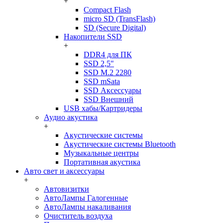
+
Compact Flash
micro SD (TransFlash)
SD (Secure Digital)
Накопители SSD
+
DDR4 для ПК
SSD 2,5"
SSD M.2 2280
SSD mSata
SSD Аксессуары
SSD Внешний
USB хабы/Картридеры
Аудио акустика
+
Акустические системы
Акустические системы Bluetooth
Музыкальные центры
Портативная акустика
Авто свет и аксессуары
+
Автовизитки
АвтоЛампы Галогенные
АвтоЛампы накаливания
Очиститель воздуха