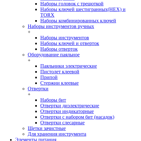
Наборы головок c трещоткой
Наборы ключей шестигранных(HEX) и
TORX
Наборы комбинированных ключей
Наборы инструментов ручных
+
Наборы инструментов
Наборы ключей и отверток
Наборы отверток
Оборудование паяльное
+
Паяльники электрические
Пистолет клеевой
Припой
Стержни клеевые
Отвертки
+
Наборы бит
Отвертки диэлектрические
Отвертки индикаторные
Отвертки с набором бит (насадок)
Отвертки слесарные
Щетки зачистные
Для хранения инструмента
Элементы питания