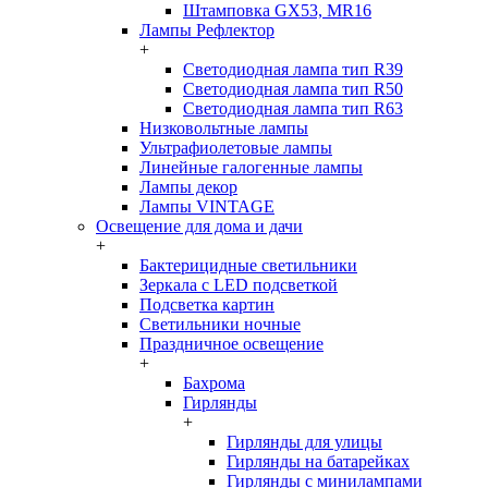
Штамповка GX53, MR16
Лампы Рефлектор
+
Светодиодная лампа тип R39
Светодиодная лампа тип R50
Светодиодная лампа тип R63
Низковольтные лампы
Ультрафиолетовые лампы
Линейные галогенные лампы
Лампы декор
Лампы VINTAGE
Освещение для дома и дачи
+
Бактерицидные светильники
Зеркала с LED подсветкой
Подсветка картин
Светильники ночные
Праздничное освещение
+
Бахрома
Гирлянды
+
Гирлянды для улицы
Гирлянды на батарейках
Гирлянды с минилампами