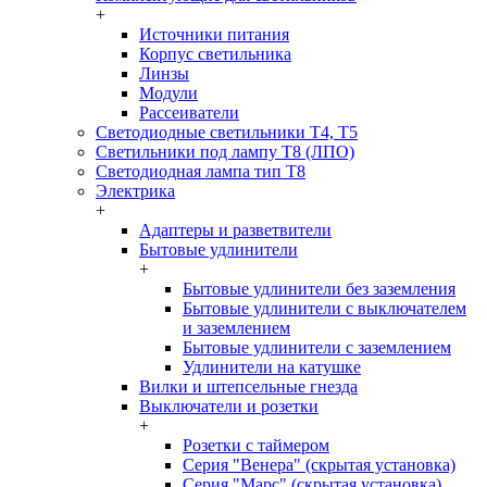
+
Источники питания
Корпус светильника
Линзы
Модули
Рассеиватели
Светодиодные светильники T4, T5
Светильники под лампу Т8 (ЛПО)
Светодиодная лампа тип T8
Электрика
+
Адаптеры и разветвители
Бытовые удлинители
+
Бытовые удлинители без заземления
Бытовые удлинители с выключателем
и заземлением
Бытовые удлинители с заземлением
Удлинители на катушке
Вилки и штепсельные гнезда
Выключатели и розетки
+
Розетки с таймером
Серия "Венера" (скрытая установка)
Серия "Марс" (скрытая установка)