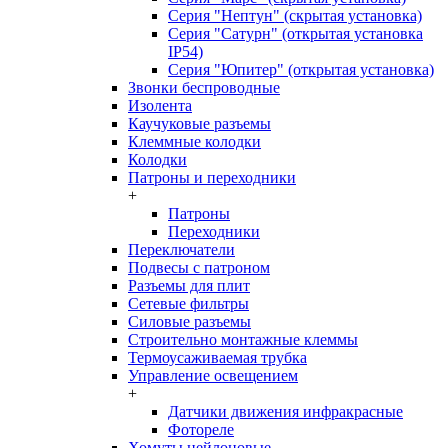
Серия "Нептун" (скрытая установка)
Серия "Сатурн" (открытая установка
IP54)
Серия "Юпитер" (открытая установка)
Звонки беспроводные
Изолента
Каучуковые разъемы
Клеммные колодки
Колодки
Патроны и переходники
+
Патроны
Переходники
Переключатели
Подвесы с патроном
Разъемы для плит
Сетевые фильтры
Силовые разъемы
Строительно монтажные клеммы
Термоусаживаемая трубка
Управление освещением
+
Датчики движения инфракрасные
Фотореле
Хомуты нейлоновые