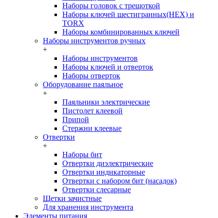
Наборы головок c трещоткой
Наборы ключей шестигранных(HEX) и
TORX
Наборы комбинированных ключей
Наборы инструментов ручных
+
Наборы инструментов
Наборы ключей и отверток
Наборы отверток
Оборудование паяльное
+
Паяльники электрические
Пистолет клеевой
Припой
Стержни клеевые
Отвертки
+
Наборы бит
Отвертки диэлектрические
Отвертки индикаторные
Отвертки с набором бит (насадок)
Отвертки слесарные
Щетки зачистные
Для хранения инструмента
Элементы питания