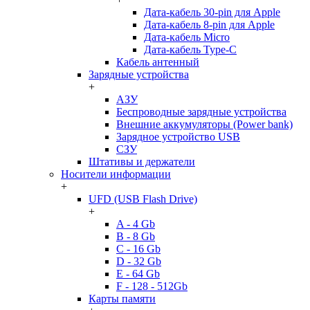
Дата-кабель 30-pin для Apple
Дата-кабель 8-pin для Apple
Дата-кабель Micro
Дата-кабель Type-C
Кабель антенный
Зарядные устройства
+
АЗУ
Беспроводные зарядные устройства
Внешние аккумуляторы (Power bank)
Зарядное устройство USB
СЗУ
Штативы и держатели
Носители информации
+
UFD (USB Flash Drive)
+
A - 4 Gb
B - 8 Gb
C - 16 Gb
D - 32 Gb
E - 64 Gb
F - 128 - 512Gb
Карты памяти