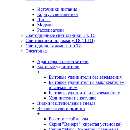
+
Источники питания
Корпус светильника
Линзы
Модули
Рассеиватели
Светодиодные светильники T4, T5
Светильники под лампу Т8 (ЛПО)
Светодиодная лампа тип T8
Электрика
+
Адаптеры и разветвители
Бытовые удлинители
+
Бытовые удлинители без заземления
Бытовые удлинители с выключателем
и заземлением
Бытовые удлинители с заземлением
Удлинители на катушке
Вилки и штепсельные гнезда
Выключатели и розетки
+
Розетки с таймером
Серия "Венера" (скрытая установка)
Серия "Марс" (скрытая установка)