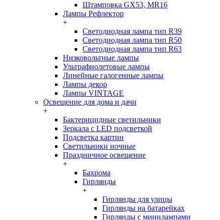
Штамповка GX53, MR16
Лампы Рефлектор
+
Светодиодная лампа тип R39
Светодиодная лампа тип R50
Светодиодная лампа тип R63
Низковольтные лампы
Ультрафиолетовые лампы
Линейные галогенные лампы
Лампы декор
Лампы VINTAGE
Освещение для дома и дачи
+
Бактерицидные светильники
Зеркала с LED подсветкой
Подсветка картин
Светильники ночные
Праздничное освещение
+
Бахрома
Гирлянды
+
Гирлянды для улицы
Гирлянды на батарейках
Гирлянды с минилампами