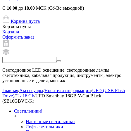
С
10.00
до
18.00
МСК (Сб-Вс выходной)
Корзина пуста
Корзина пуста
Корзина
Оформить заказ
Светодиодное LED освещение, светодиодные лампы,
светотехника, кабельная продукция, инструменты, электро
установочные изделия, монтаж
Главная
/
Аксессуары
/
Носители информации
/
UFD (USB Flash
Drive)
/
C - 16 Gb
/
UFD Smartbuy 16GB V-Cut Black
(SB16GBVC-K)
Светильники!
+
Настенные светильники
Лофт светильники