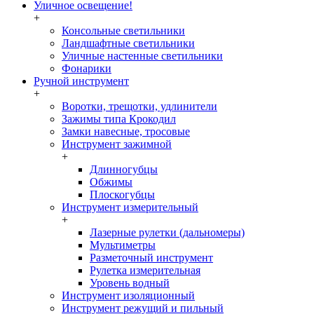
Уличное освещение!
+
Консольные светильники
Ландшафтные светильники
Уличные настенные светильники
Фонарики
Ручной инструмент
+
Воротки, трещотки, удлинители
Зажимы типа Крокодил
Замки навесные, тросовые
Инструмент зажимной
+
Длинногубцы
Обжимы
Плоскогубцы
Инструмент измерительный
+
Лазерные рулетки (дальномеры)
Мультиметры
Разметочный инструмент
Рулетка измерительная
Уровень водный
Инструмент изоляционный
Инструмент режущий и пильный