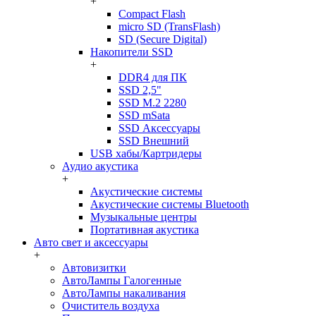
+
Compact Flash
micro SD (TransFlash)
SD (Secure Digital)
Накопители SSD
+
DDR4 для ПК
SSD 2,5"
SSD M.2 2280
SSD mSata
SSD Аксессуары
SSD Внешний
USB хабы/Картридеры
Аудио акустика
+
Акустические системы
Акустические системы Bluetooth
Музыкальные центры
Портативная акустика
Авто свет и аксессуары
+
Автовизитки
АвтоЛампы Галогенные
АвтоЛампы накаливания
Очиститель воздуха