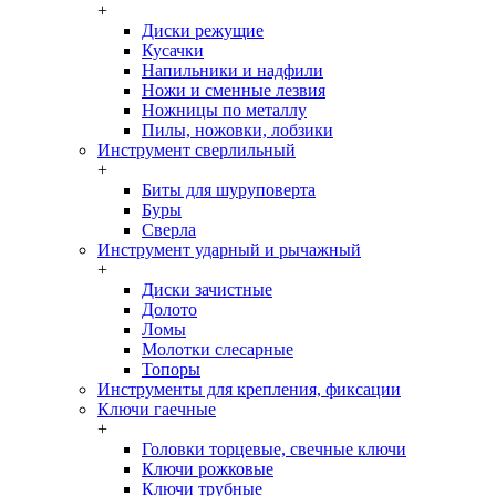
+
Диски режущие
Кусачки
Напильники и надфили
Ножи и сменные лезвия
Ножницы по металлу
Пилы, ножовки, лобзики
Инструмент сверлильный
+
Биты для шуруповерта
Буры
Сверла
Инструмент ударный и рычажный
+
Диски зачистные
Долото
Ломы
Молотки слесарные
Топоры
Инструменты для крепления, фиксации
Ключи гаечные
+
Головки торцевые, свечные ключи
Ключи рожковые
Ключи трубные